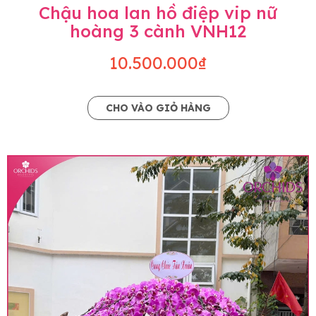
Chậu hoa lan hồ điệp vip nữ
hoàng 3 cành VNH12
10.500.000₫
CHO VÀO GIỎ HÀNG