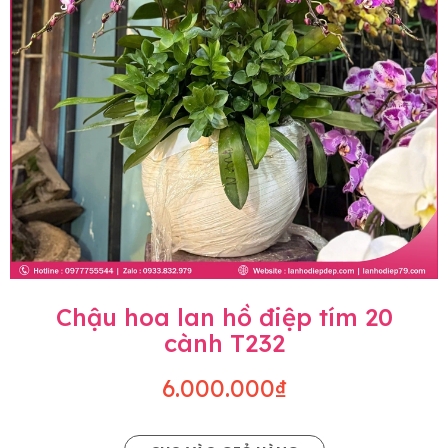
Chậu hoa lan hồ điệp tím 20
cành T232
6.000.000₫