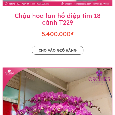
Chậu hoa lan hồ điệp tím 18
cành T229
5.400.000₫
CHO VÀO GIỎ HÀNG