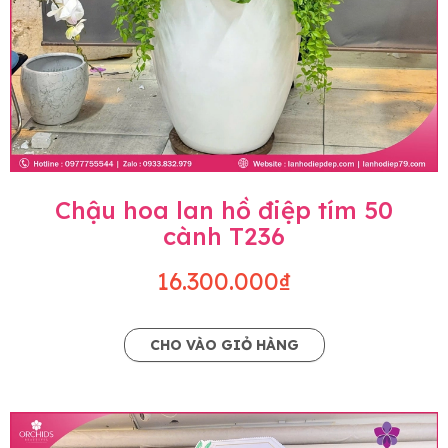
Chậu hoa lan hồ điệp tím 50
cành T236
16.300.000₫
CHO VÀO GIỎ HÀNG