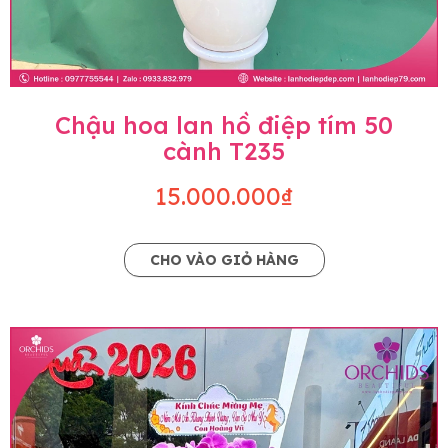
Chậu hoa lan hồ điệp tím 50
cành T235
15.000.000₫
CHO VÀO GIỎ HÀNG