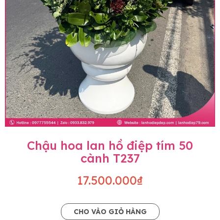
Chậu hoa lan hồ điệp tím 50
cành T237
17.500.000₫
CHO VÀO GIỎ HÀNG