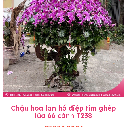
Chậu hoa lan hồ điệp tím ghép
lũa 66 cành T238