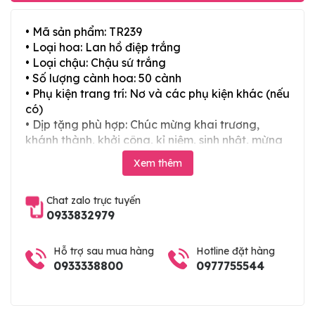
• Mã sản phẩm: TR239
• Loại hoa: Lan hồ điệp trắng
• Loại chậu: Chậu sứ trắng
• Số lượng cành hoa: 50 cành
• Phụ kiện trang trí: Nơ và các phụ kiện khác (nếu
có)
• Dịp tặng phù hợp: Chúc mừng khai trương,
khánh thành, khởi công, kỉ niệm, sinh nhật, mừng
thọ, mừng cưới, tân gia và các ngày lễ tết trong
Xem thêm
năm
Chat zalo trực tuyến
0933832979
Hỗ trợ sau mua hàng
Hotline đặt hàng
0933338800
0977755544