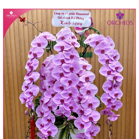
quy định hiện hành.
• Giá trên được miễn ship giao trong nội thành,
miễn phí in thiệp - banner theo yêu cầu khách
hàng.
• Beautiful Orchids liên kết với các cửa hàng
trên toàn quốc để phục vụ giao hoa tận nơi, mỗi
khu vực sẽ có mức giá khác nhau (tùy vào chi
phí mặt bằng, nguyên vật liệu,..) nên giá có thể sẽ
thay đổi so với giá niêm yết trên website. Khách
hàng ở Tỉnh thành khác vui lòng chủ động hỏi lại
giá trước khi đặt hàng, shop sẽ chủ động báo giá
chính xác khi có địa chỉ giao hàng cụ thể.