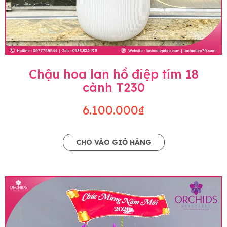
Chậu hoa lan hồ điệp tím 18
cành T230
6.100.000₫
CHO VÀO GIỎ HÀNG