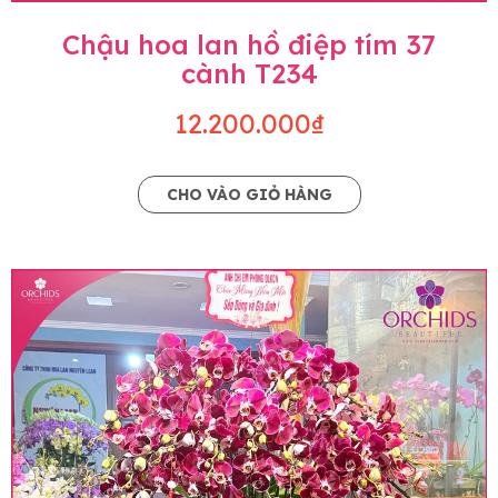
Chậu hoa lan hồ điệp tím 37
cành T234
12.200.000₫
CHO VÀO GIỎ HÀNG