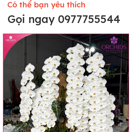
Có thể bạn yêu thích
Gọi ngay 0977755544
Lưu ý trước khi đặt hàng
• Về cây hoa: Một chậu hoa lan hồ điệp đẹp và
hoàn chỉnh sẽ được phối ghép từ nhiều cây hoa
và tạo dáng hoàn toàn thủ công nên có thể sẽ
khác nhau đôi chút giữa sản phẩm thực tế và