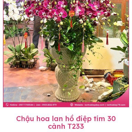
Chậu hoa lan hồ điệp tím 30
cành T233