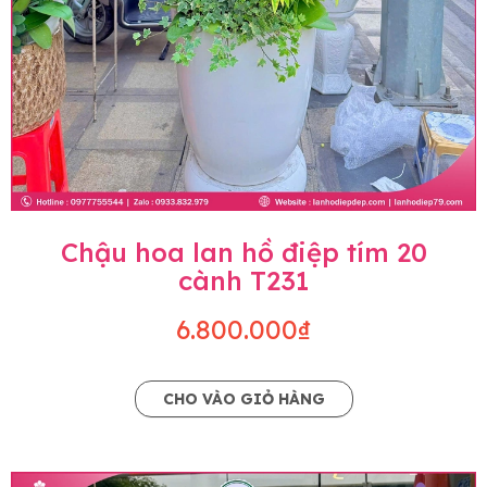
Chậu hoa lan hồ điệp tím 20
cành T231
6.800.000₫
CHO VÀO GIỎ HÀNG