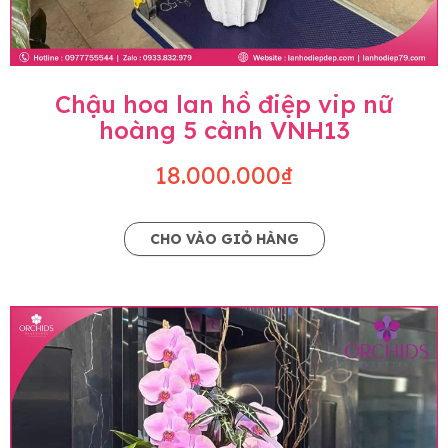
Chậu hoa lan hồ điệp vip nữ
hoàng 5 cành VNH13
18.000.000₫
CHO VÀO GIỎ HÀNG