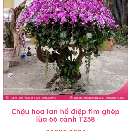
Chậu hoa lan hồ điệp tím ghép
lũa 66 cành T238