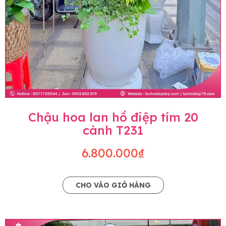
Chậu hoa lan hồ điệp tím 20
cành T231
6.800.000₫
CHO VÀO GIỎ HÀNG