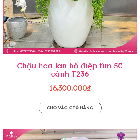
Chậu hoa lan hồ điệp tím 50
cành T236
16.300.000₫
CHO VÀO GIỎ HÀNG