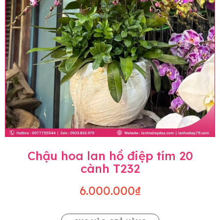
Chậu hoa lan hồ điệp tím 20
cành T232
6.000.000₫