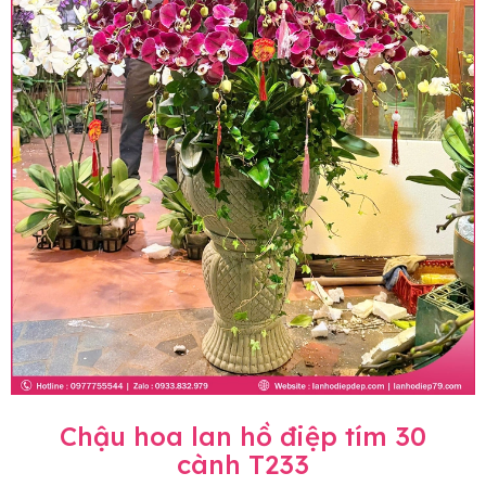
Chậu hoa lan hồ điệp tím 30
cành T233