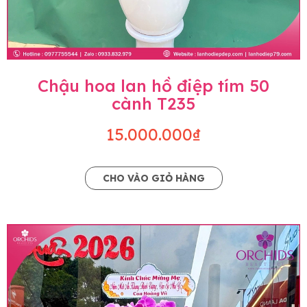
Chậu hoa lan hồ điệp tím 50
cành T235
15.000.000₫
CHO VÀO GIỎ HÀNG