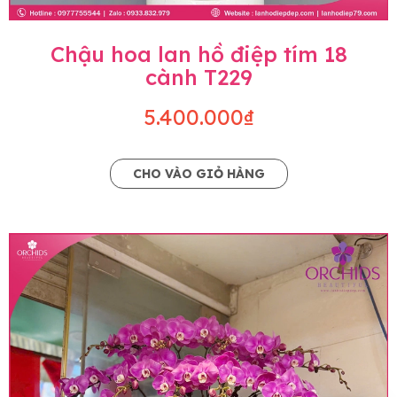
Chậu hoa lan hồ điệp tím 18
cành T229
5.400.000₫
CHO VÀO GIỎ HÀNG