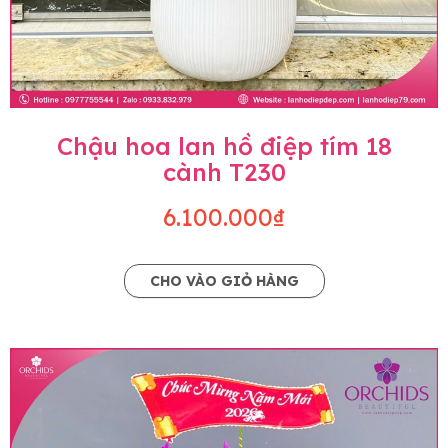
Chậu hoa lan hồ điệp tím 18
cành T230
6.100.000₫
CHO VÀO GIỎ HÀNG