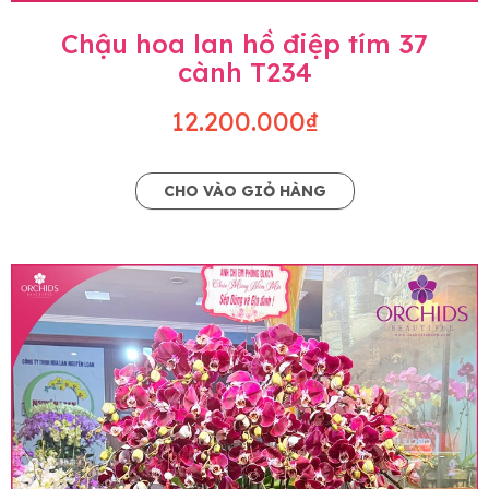
Chậu hoa lan hồ điệp tím 37
cành T234
12.200.000₫
CHO VÀO GIỎ HÀNG