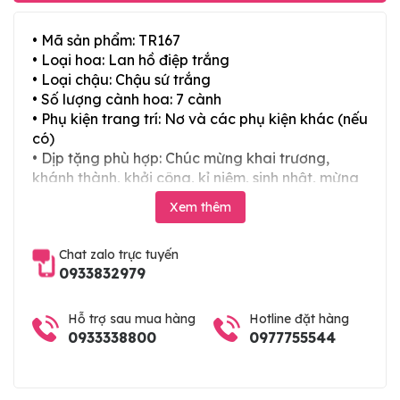
• Mã sản phẩm: TR167
• Loại hoa: Lan hồ điệp trắng
• Loại chậu: Chậu sứ trắng
• Số lượng cành hoa: 7 cành
• Phụ kiện trang trí: Nơ và các phụ kiện khác (nếu
có)
• Dịp tặng phù hợp: Chúc mừng khai trương,
khánh thành, khởi công, kỉ niệm, sinh nhật, mừng
thọ, mừng cưới, tân gia và các ngày lễ tết trong
Xem thêm
năm
Chat zalo trực tuyến
0933832979
Hỗ trợ sau mua hàng
Hotline đặt hàng
0933338800
0977755544