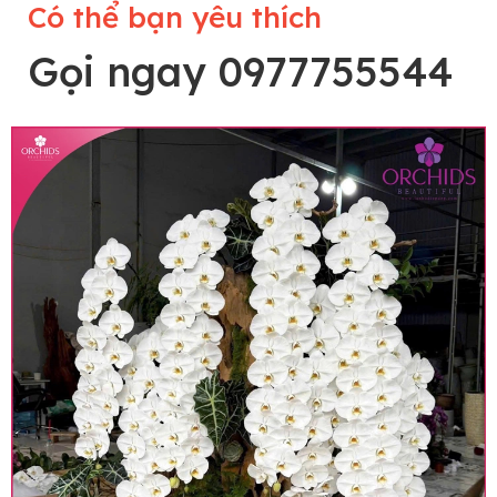
Có thể bạn yêu thích
Gọi ngay 0977755544
Lưu ý trước khi đặt hàng
• Về cây hoa: Một chậu hoa lan hồ điệp đẹp và
hoàn chỉnh sẽ được phối ghép từ nhiều cây hoa
và tạo dáng hoàn toàn thủ công nên có thể sẽ
khác nhau đôi chút giữa sản phẩm thực tế và