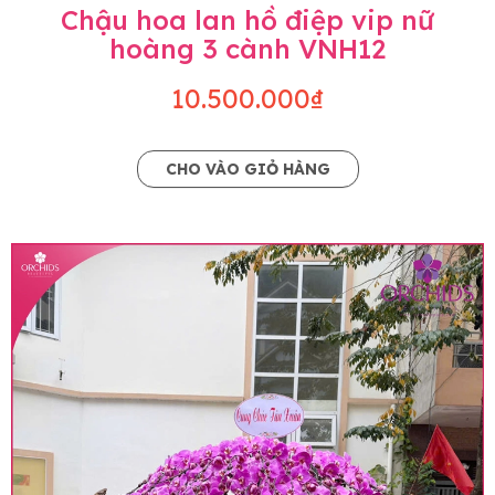
Chậu hoa lan hồ điệp vip nữ
hoàng 3 cành VNH12
10.500.000₫
CHO VÀO GIỎ HÀNG