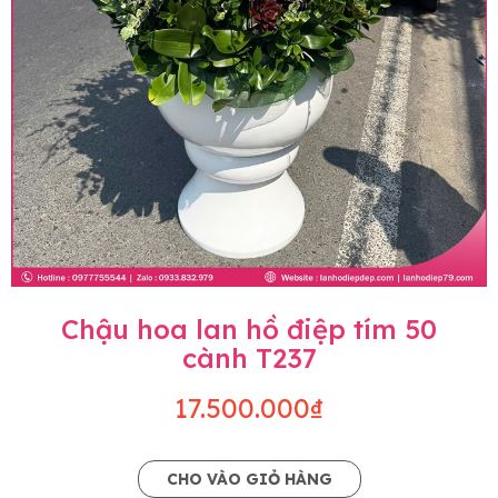
Chậu hoa lan hồ điệp tím 50
cành T237
17.500.000₫
CHO VÀO GIỎ HÀNG