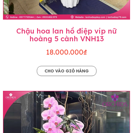
Chậu hoa lan hồ điệp vip nữ
hoàng 5 cành VNH13
18.000.000₫
CHO VÀO GIỎ HÀNG