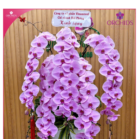
quy định hiện hành.
• Giá trên được miễn ship giao trong nội thành,
miễn phí in thiệp - banner theo yêu cầu khách
hàng.
• Beautiful Orchids liên kết với các cửa hàng
trên toàn quốc để phục vụ giao hoa tận nơi, mỗi
khu vực sẽ có mức giá khác nhau (tùy vào chi
phí mặt bằng, nguyên vật liệu,..) nên giá có thể sẽ
thay đổi so với giá niêm yết trên website. Khách
hàng ở Tỉnh thành khác vui lòng chủ động hỏi lại
giá trước khi đặt hàng, shop sẽ chủ động báo giá
chính xác khi có địa chỉ giao hàng cụ thể.