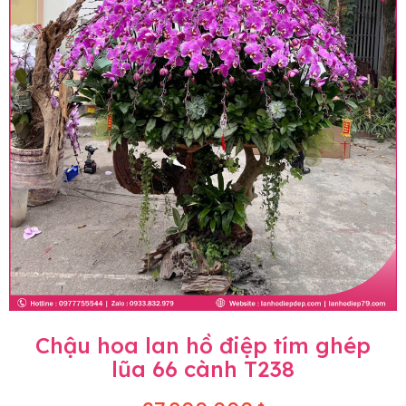
Chậu hoa lan hồ điệp tím ghép
lũa 66 cành T238