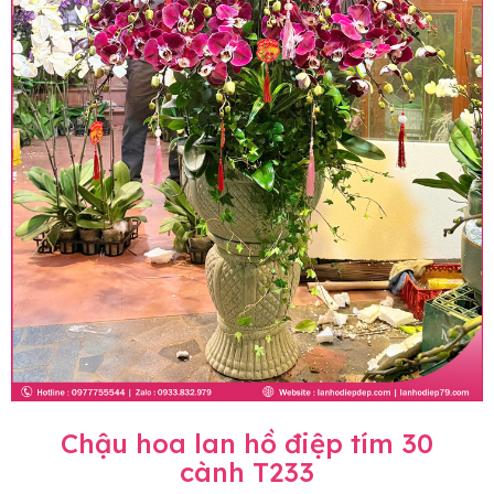
Chậu hoa lan hồ điệp tím 30
cành T233