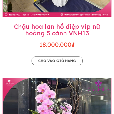
Chậu hoa lan hồ điệp vip nữ
hoàng 5 cành VNH13
18.000.000₫
CHO VÀO GIỎ HÀNG