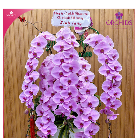
quy định hiện hành.
• Giá trên được miễn ship giao trong nội thành,
miễn phí in thiệp - banner theo yêu cầu khách
hàng.
• Beautiful Orchids liên kết với các cửa hàng
trên toàn quốc để phục vụ giao hoa tận nơi, mỗi
khu vực sẽ có mức giá khác nhau (tùy vào chi
phí mặt bằng, nguyên vật liệu,..) nên giá có thể sẽ
thay đổi so với giá niêm yết trên website. Khách
hàng ở Tỉnh thành khác vui lòng chủ động hỏi lại
giá trước khi đặt hàng, shop sẽ chủ động báo giá
chính xác khi có địa chỉ giao hàng cụ thể.