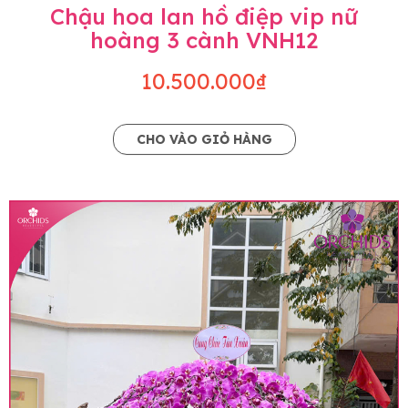
Chậu hoa lan hồ điệp vip nữ
hoàng 3 cành VNH12
10.500.000₫
CHO VÀO GIỎ HÀNG