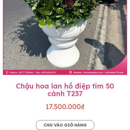
Chậu hoa lan hồ điệp tím 50
cành T237
17.500.000₫
CHO VÀO GIỎ HÀNG