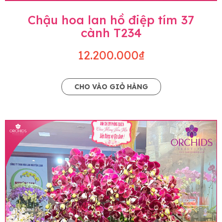
Chậu hoa lan hồ điệp tím 37
cành T234
12.200.000₫
CHO VÀO GIỎ HÀNG