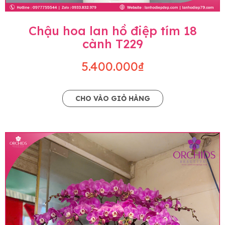
Chậu hoa lan hồ điệp tím 18
cành T229
5.400.000₫
CHO VÀO GIỎ HÀNG