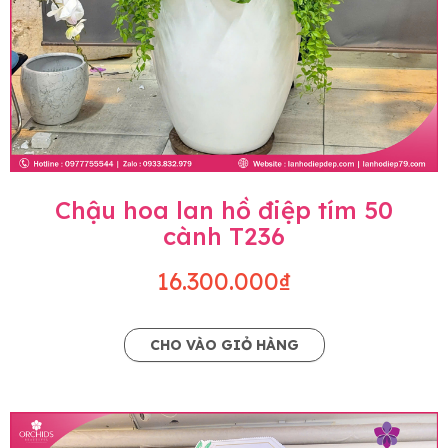
Chậu hoa lan hồ điệp tím 50
cành T236
16.300.000₫
CHO VÀO GIỎ HÀNG