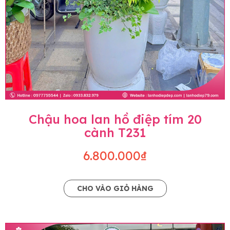
Chậu hoa lan hồ điệp tím 20
cành T231
6.800.000₫
CHO VÀO GIỎ HÀNG