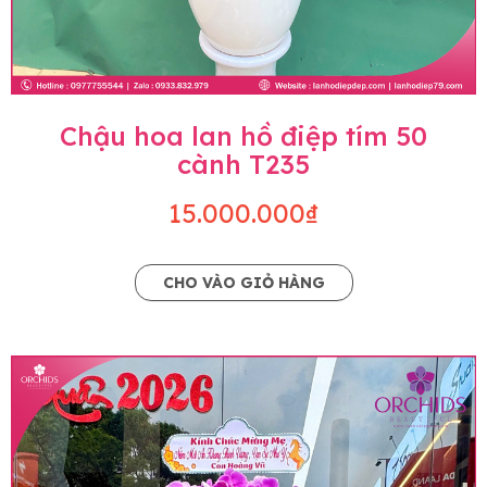
Chậu hoa lan hồ điệp tím 50
cành T235
15.000.000₫
CHO VÀO GIỎ HÀNG