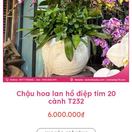
Chậu hoa lan hồ điệp tím 20
cành T232
6.000.000₫