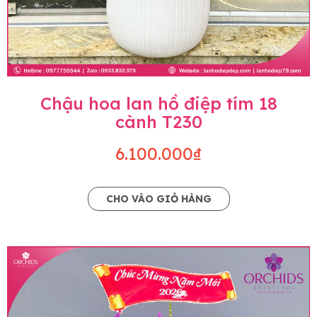
Chậu hoa lan hồ điệp tím 18
cành T230
6.100.000₫
CHO VÀO GIỎ HÀNG