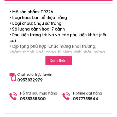
• Mã sản phẩm: TR226
• Loại hoa: Lan hồ điệp trắng
• Loại chậu: Chậu sứ trắng
• Số lượng cành hoa: 7 cành
• Phụ kiện trang trí: Nơ và các phụ kiện khác (nếu
có)
• Dịp tặng phù hợp: Chúc mừng khai trương,
khánh thành, khởi công, kỉ niệm, sinh nhật, mừng
thọ, mừng cưới, tân gia và các ngày lễ tết trong
Xem thêm
năm
Chat zalo trực tuyến
0933832979
Hỗ trợ sau mua hàng
Hotline đặt hàng
0933338800
0977755544