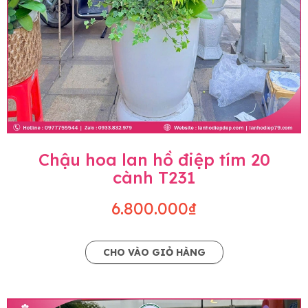
Chậu hoa lan hồ điệp tím 20
cành T231
6.800.000₫
CHO VÀO GIỎ HÀNG