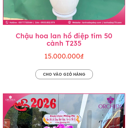
Chậu hoa lan hồ điệp tím 50
cành T235
15.000.000₫
CHO VÀO GIỎ HÀNG