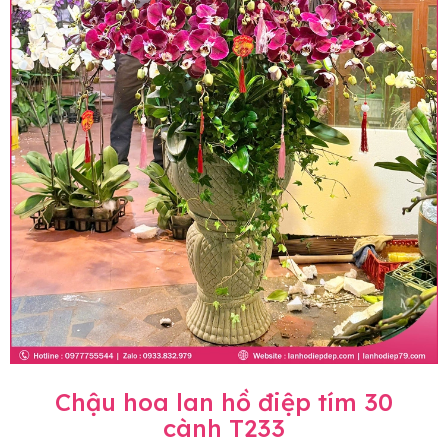
Chậu hoa lan hồ điệp tím 30
cành T233