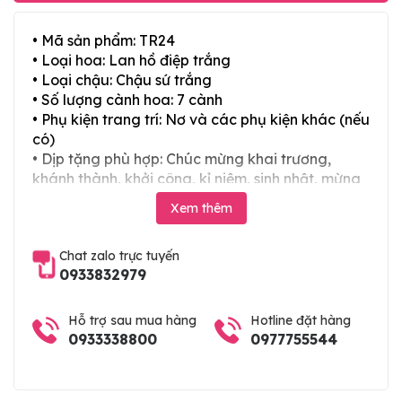
• Mã sản phẩm: TR24
• Loại hoa: Lan hồ điệp trắng
• Loại chậu: Chậu sứ trắng
• Số lượng cành hoa: 7 cành
• Phụ kiện trang trí: Nơ và các phụ kiện khác (nếu
có)
• Dịp tặng phù hợp: Chúc mừng khai trương,
khánh thành, khởi công, kỉ niệm, sinh nhật, mừng
thọ, mừng cưới, tân gia và các ngày lễ tết trong
Xem thêm
năm
Chat zalo trực tuyến
0933832979
Hỗ trợ sau mua hàng
Hotline đặt hàng
0933338800
0977755544