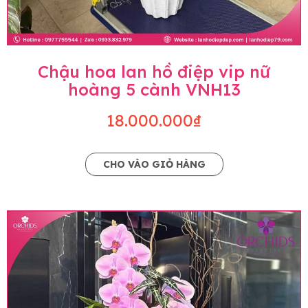
Chậu hoa lan hồ điệp vip nữ
hoàng 5 cành VNH13
18.000.000₫
CHO VÀO GIỎ HÀNG