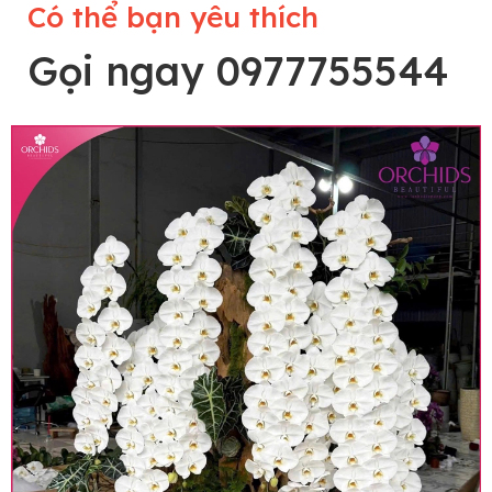
Có thể bạn yêu thích
Gọi ngay 0977755544
Lưu ý trước khi đặt hàng
• Về cây hoa: Một chậu hoa lan hồ điệp đẹp và
hoàn chỉnh sẽ được phối ghép từ nhiều cây hoa
và tạo dáng hoàn toàn thủ công nên có thể sẽ
khác nhau đôi chút giữa sản phẩm thực tế và