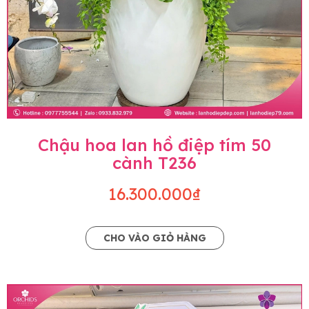
Chậu hoa lan hồ điệp tím 50
cành T236
16.300.000₫
CHO VÀO GIỎ HÀNG