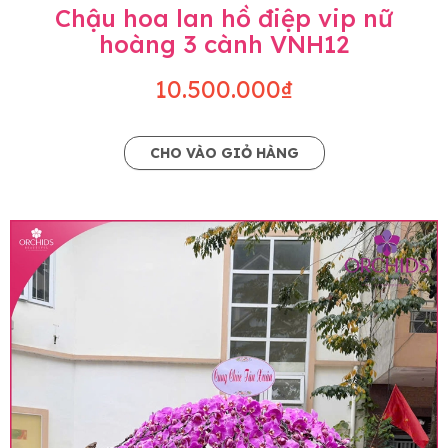
Chậu hoa lan hồ điệp vip nữ
hoàng 3 cành VNH12
10.500.000₫
CHO VÀO GIỎ HÀNG