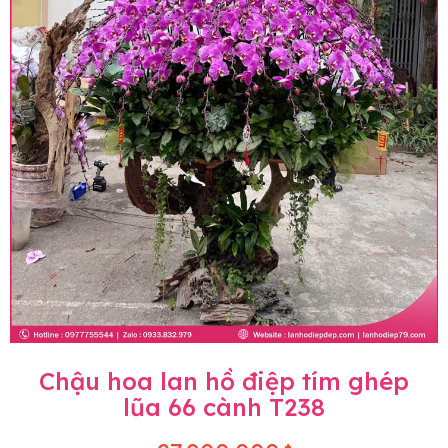
Chậu hoa lan hồ điệp tím ghép
lũa 66 cành T238