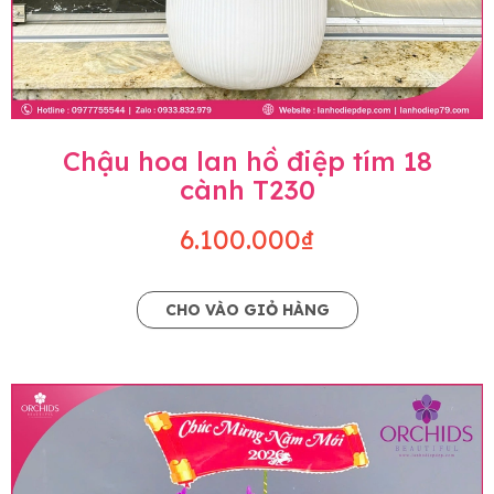
Chậu hoa lan hồ điệp tím 18
cành T230
6.100.000₫
CHO VÀO GIỎ HÀNG