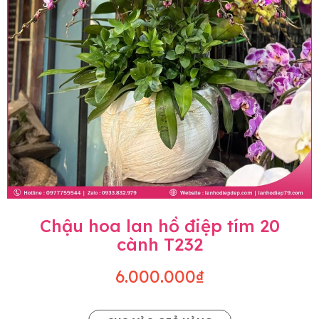
Chậu hoa lan hồ điệp tím 20
cành T232
6.000.000₫