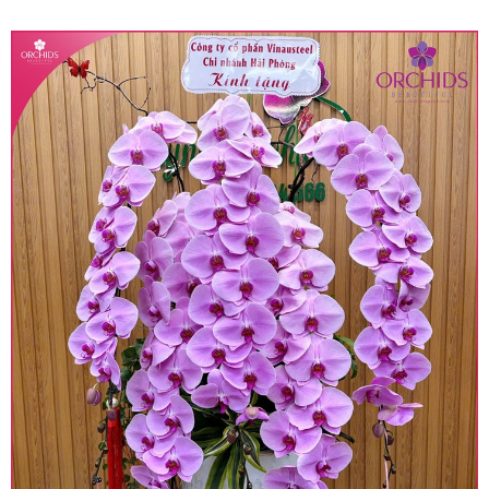
quy định hiện hành.
• Giá trên được miễn ship giao trong nội thành,
miễn phí in thiệp - banner theo yêu cầu khách
hàng.
• Beautiful Orchids liên kết với các cửa hàng
trên toàn quốc để phục vụ giao hoa tận nơi, mỗi
khu vực sẽ có mức giá khác nhau (tùy vào chi
phí mặt bằng, nguyên vật liệu,..) nên giá có thể sẽ
thay đổi so với giá niêm yết trên website. Khách
hàng ở Tỉnh thành khác vui lòng chủ động hỏi lại
giá trước khi đặt hàng, shop sẽ chủ động báo giá
chính xác khi có địa chỉ giao hàng cụ thể.