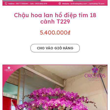
Chậu hoa lan hồ điệp tím 18
cành T229
5.400.000₫
CHO VÀO GIỎ HÀNG