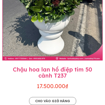
Chậu hoa lan hồ điệp tím 50
cành T237
17.500.000₫
CHO VÀO GIỎ HÀNG