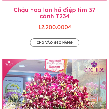
Chậu hoa lan hồ điệp tím 37
cành T234
12.200.000₫
CHO VÀO GIỎ HÀNG