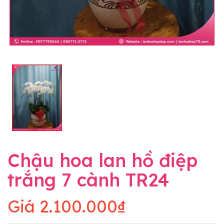
Chậu hoa lan hồ điệp
trắng 7 cành TR24
Giá
2.100.000₫