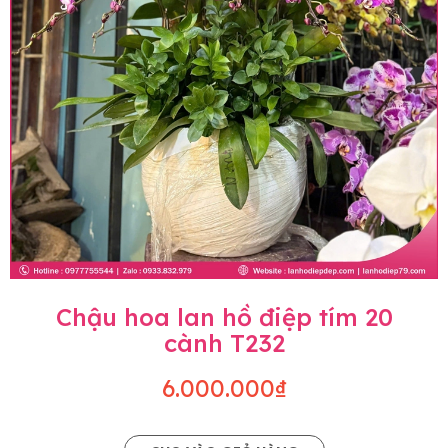
Chậu hoa lan hồ điệp tím 20
cành T232
6.000.000₫