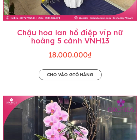
Chậu hoa lan hồ điệp vip nữ
hoàng 5 cành VNH13
18.000.000₫
CHO VÀO GIỎ HÀNG