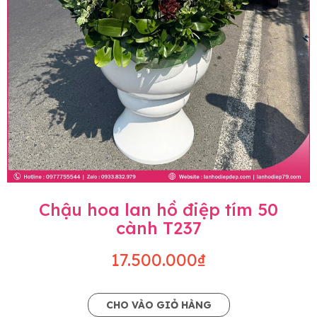
Chậu hoa lan hồ điệp tím 50
cành T237
17.500.000₫
CHO VÀO GIỎ HÀNG