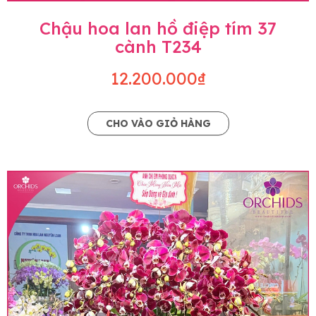
Chậu hoa lan hồ điệp tím 37
cành T234
12.200.000₫
CHO VÀO GIỎ HÀNG