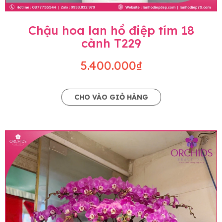
Chậu hoa lan hồ điệp tím 18
cành T229
5.400.000₫
CHO VÀO GIỎ HÀNG