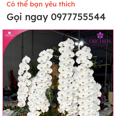
Có thể bạn yêu thích
Gọi ngay 0977755544
Lưu ý trước khi đặt hàng
• Về cây hoa: Một chậu hoa lan hồ điệp đẹp và
hoàn chỉnh sẽ được phối ghép từ nhiều cây hoa
và tạo dáng hoàn toàn thủ công nên có thể sẽ
khác nhau đôi chút giữa sản phẩm thực tế và