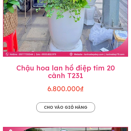
Chậu hoa lan hồ điệp tím 20
cành T231
6.800.000₫
CHO VÀO GIỎ HÀNG