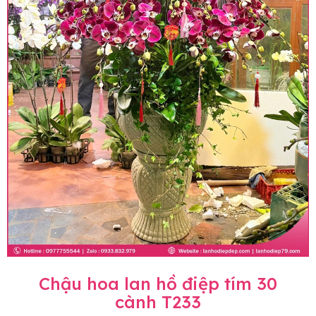
Chậu hoa lan hồ điệp tím 30
cành T233