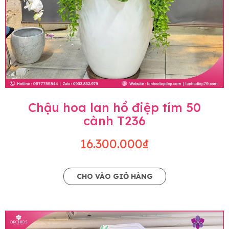
Chậu hoa lan hồ điệp tím 50
cành T236
16.300.000₫
CHO VÀO GIỎ HÀNG