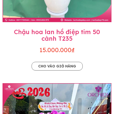
Chậu hoa lan hồ điệp tím 50
cành T235
15.000.000₫
CHO VÀO GIỎ HÀNG