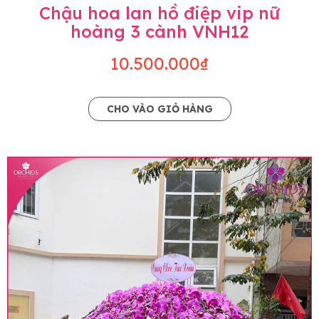
Chậu hoa lan hồ điệp vip nữ
hoàng 3 cành VNH12
10.500.000₫
CHO VÀO GIỎ HÀNG