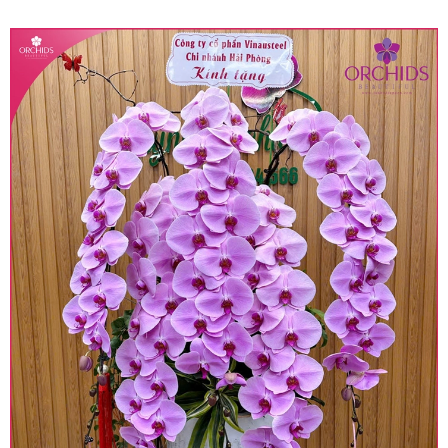
quy định hiện hành.
• Giá trên được miễn ship giao trong nội thành,
miễn phí in thiệp - banner theo yêu cầu khách
hàng.
• Beautiful Orchids liên kết với các cửa hàng
trên toàn quốc để phục vụ giao hoa tận nơi, mỗi
khu vực sẽ có mức giá khác nhau (tùy vào chi
phí mặt bằng, nguyên vật liệu,..) nên giá có thể sẽ
thay đổi so với giá niêm yết trên website. Khách
hàng ở Tỉnh thành khác vui lòng chủ động hỏi lại
giá trước khi đặt hàng, shop sẽ chủ động báo giá
chính xác khi có địa chỉ giao hàng cụ thể.