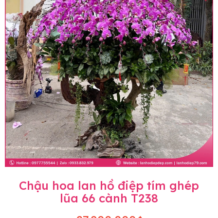
Chậu hoa lan hồ điệp tím ghép
lũa 66 cành T238