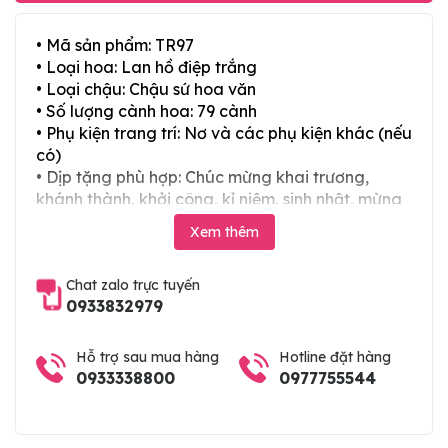
• Mã sản phẩm: TR97
• Loại hoa: Lan hồ điệp trắng
• Loại chậu: Chậu sứ hoa văn
• Số lượng cành hoa: 79 cành
• Phụ kiện trang trí: Nơ và các phụ kiện khác (nếu
có)
• Dịp tặng phù hợp: Chúc mừng khai trương,
khánh thành, khởi công, kỉ niệm, sinh nhật, mừng
thọ, mừng cưới, tân gia và các ngày lễ tết trong
Xem thêm
năm
Chat zalo trực tuyến
0933832979
Hỗ trợ sau mua hàng
Hotline đặt hàng
0933338800
0977755544