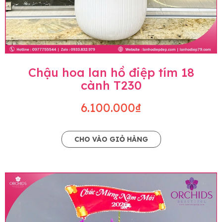
Chậu hoa lan hồ điệp tím 18
cành T230
6.100.000₫
CHO VÀO GIỎ HÀNG