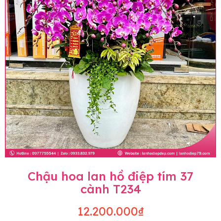
Chậu hoa lan hồ điệp tím 37
cành T234
12.200.000₫