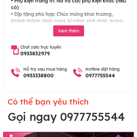
• Phụ kiện trang trí: Nơ và các phụ kiện khác (nếu
có)
• Dịp tặng phù hợp: Chúc mừng khai trương,
khánh thành, khởi công, kỉ niệm, sinh nhật, mừng
thọ, mừng cưới, tân gia và các ngày lễ tết trong
Xem thêm
năm. Hoặc làm chậu hoa lan chia buồn, hoa lan
viếng đám tang
Chat zalo trực tuyến
0933832979
Hỗ trợ sau mua hàng
Hotline đặt hàng
0933338800
0977755544
Có thể bạn yêu thích
Gọi ngay 0977755544