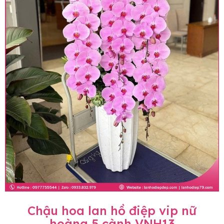
Chậu hoa lan hồ điệp vip nữ
hoàng 5 cành VNH13