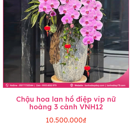
Chậu hoa lan hồ điệp vip nữ
hoàng 3 cành VNH12
10.500.000₫