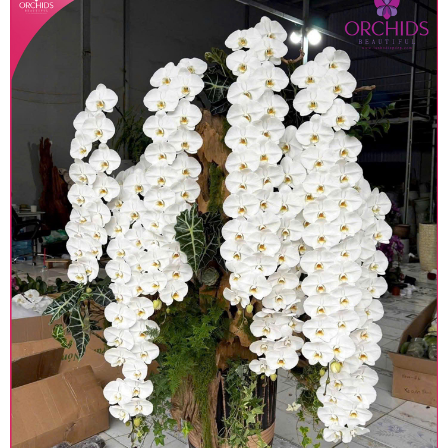
Lưu ý trước khi đặt hàng
• Về cây hoa: Một chậu hoa lan hồ điệp đẹp và
hoàn chỉnh sẽ được phối ghép từ nhiều cây hoa
và tạo dáng hoàn toàn thủ công nên có thể sẽ
khác nhau đôi chút giữa sản phẩm thực tế và
trên hình. Cây hoa lan còn phụ thuộc theo mùa
và điều kiện khách quan, tùy vào thời điểm hoa
nở nhiều, nở ít khi shop có sẵn nên sẽ thay đổi về
độ dầy hoa, thưa hoa và cách trang trí.
• Về kiểu dáng & phụ kiện: Beautiful Orchids cam
kết sản phẩm được thực hiện dựa trên mẫu đã
chọn với mức độ giống mẫu khoảng 80-90%, nếu
có thay đổi về màu sắc hoa và kiểu chậu cũng
như phụ kiện trang trí chúng tôi sẽ chủ động liên
lạc với khách hàng để thông báo và tư vấn loại