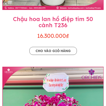
Chậu hoa lan hồ điệp tím 50
cành T236
16.300.000₫
CHO VÀO GIỎ HÀNG