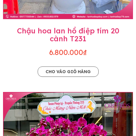
Chậu hoa lan hồ điệp tím 20
cành T231
6.800.000₫
CHO VÀO GIỎ HÀNG