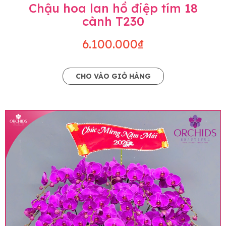
Chậu hoa lan hồ điệp tím 18
cành T230
6.100.000₫
CHO VÀO GIỎ HÀNG