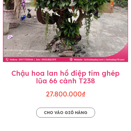
Chậu hoa lan hồ điệp tím ghép
lũa 66 cành T238
27.800.000₫
CHO VÀO GIỎ HÀNG