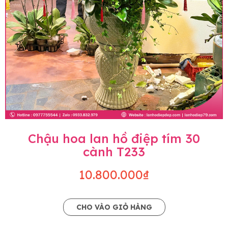
Chậu hoa lan hồ điệp tím 30
cành T233
10.800.000₫
CHO VÀO GIỎ HÀNG