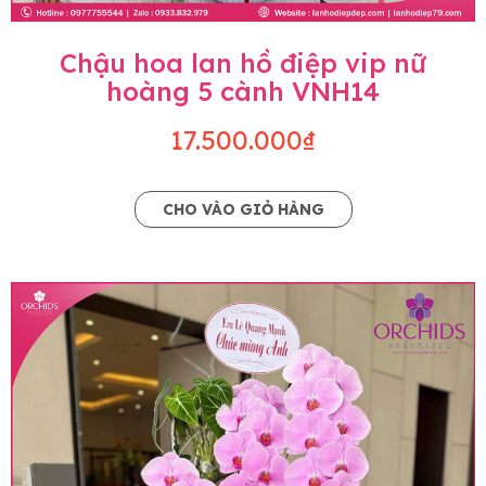
Chậu hoa lan hồ điệp vip nữ
hoàng 5 cành VNH14
17.500.000₫
CHO VÀO GIỎ HÀNG