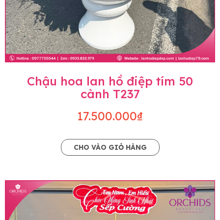
Chậu hoa lan hồ điệp tím 50
cành T237
17.500.000₫
CHO VÀO GIỎ HÀNG