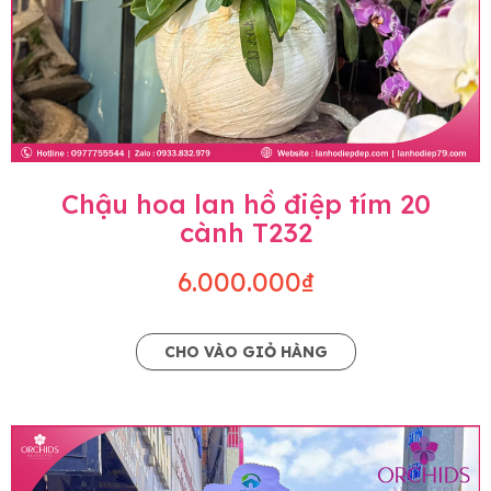
Chậu hoa lan hồ điệp tím 20
cành T232
6.000.000₫
CHO VÀO GIỎ HÀNG