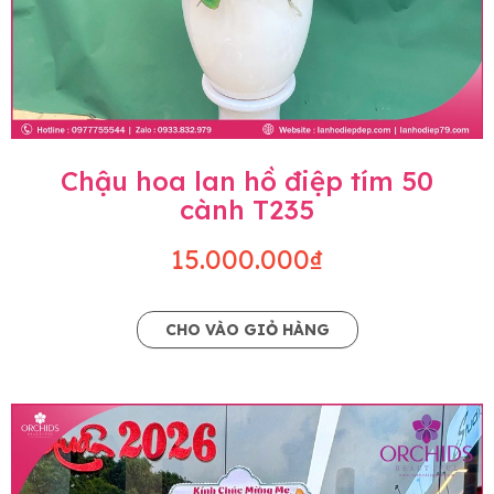
Chậu hoa lan hồ điệp tím 50
cành T235
15.000.000₫
CHO VÀO GIỎ HÀNG