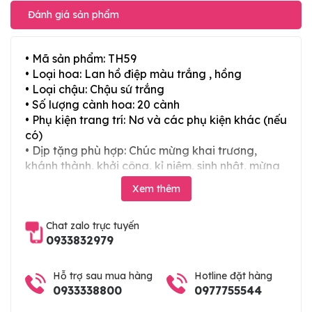
Đánh giá sản phẩm
• Mã sản phẩm: TH59
• Loại hoa: Lan hồ điệp màu trắng , hồng
• Loại chậu: Chậu sứ trắng
• Số lượng cành hoa: 20 cành
• Phụ kiện trang trí: Nơ và các phụ kiện khác (nếu
có)
• Dịp tặng phù hợp: Chúc mừng khai trương,
khánh thành, khởi công, kỉ niệm, sinh nhật, mừng
thọ, mừng cưới, tân gia và các ngày lễ tết trong
Xem thêm
năm
Chat zalo trực tuyến
0933832979
Hỗ trợ sau mua hàng
Hotline đặt hàng
0933338800
0977755544