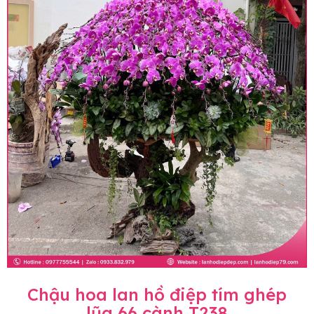
Chậu hoa lan hồ điệp tím ghép
lũa 66 cành T238