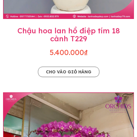
Chậu hoa lan hồ điệp tím 18
cành T229
5.400.000₫
CHO VÀO GIỎ HÀNG