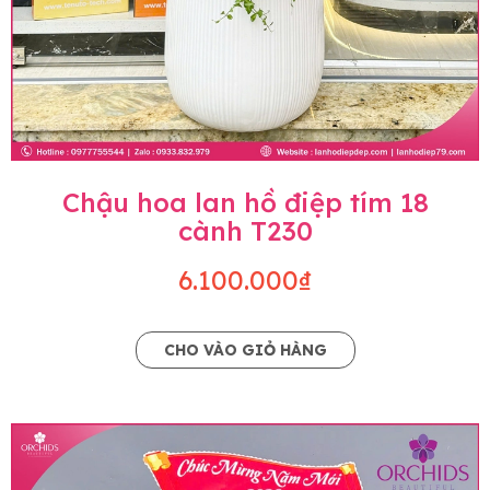
Chậu hoa lan hồ điệp tím 18
cành T230
6.100.000₫
CHO VÀO GIỎ HÀNG