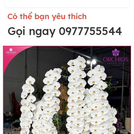
Có thể bạn yêu thích
Gọi ngay 0977755544
Lưu ý trước khi đặt hàng
• Về cây hoa: Một chậu hoa lan hồ điệp đẹp và
hoàn chỉnh sẽ được phối ghép từ nhiều cây hoa