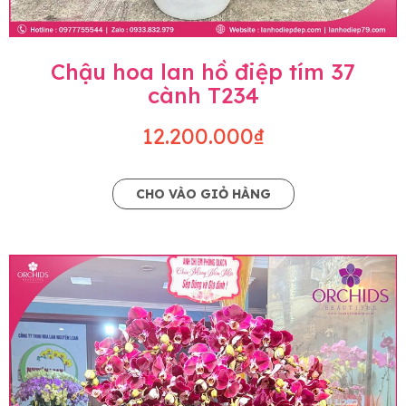
Chậu hoa lan hồ điệp tím 37
cành T234
12.200.000₫
CHO VÀO GIỎ HÀNG