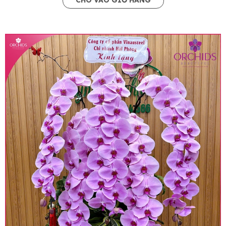
CHO VÀO GIỎ HÀNG
• Giá trên website chưa bao gồm thuế giá trị gia
tăng (thuế VAT), mức thuế được áp dụng theo
quy định hiện hành.
• Giá trên được miễn ship giao trong nội thành,
miễn phí in thiệp - banner theo yêu cầu khách
hàng.
• Beautiful Orchids liên kết với các cửa hàng
trên toàn quốc để phục vụ giao hoa tận nơi, mỗi
khu vực sẽ có mức giá khác nhau (tùy vào chi
phí mặt bằng, nguyên vật liệu,..) nên giá có thể sẽ
thay đổi so với giá niêm yết trên website. Khách
hàng ở Tỉnh thành khác vui lòng chủ động hỏi lại
giá trước khi đặt hàng, shop sẽ chủ động báo giá
chính xác khi có địa chỉ giao hàng cụ thể.