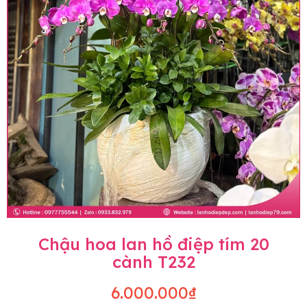
Chậu hoa lan hồ điệp tím 20
cành T232
6.000.000₫