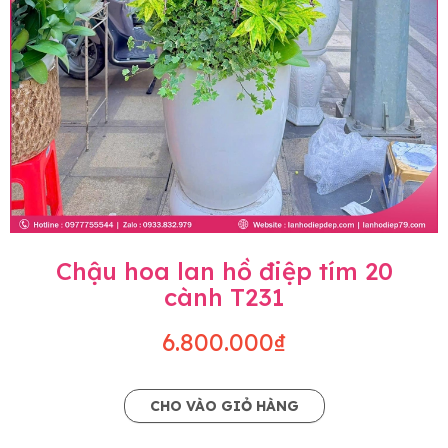
Chậu hoa lan hồ điệp tím 20
cành T231
6.800.000₫
CHO VÀO GIỎ HÀNG