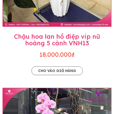
Chậu hoa lan hồ điệp vip nữ
hoàng 5 cành VNH13
18.000.000₫
CHO VÀO GIỎ HÀNG