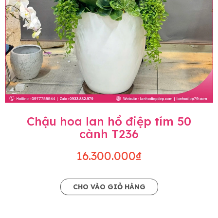
Chậu hoa lan hồ điệp tím 50
cành T236
16.300.000₫
CHO VÀO GIỎ HÀNG