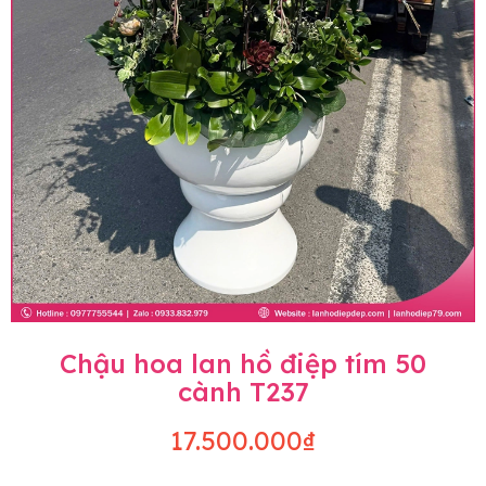
Chậu hoa lan hồ điệp tím 50
cành T237
17.500.000₫