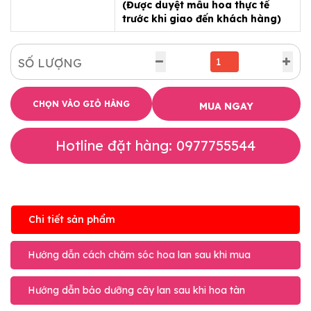
(Được duyệt mẫu hoa thực tế
trước khi giao đến khách hàng)
SỐ LƯỢNG
CHỌN VÀO GIỎ HÀNG
MUA NGAY
Hotline đặt hàng: 0977755544
Chi tiết sản phẩm
Hướng dẫn cách chăm sóc hoa lan sau khi mua
Hướng dẫn bảo dưỡng cây lan sau khi hoa tàn