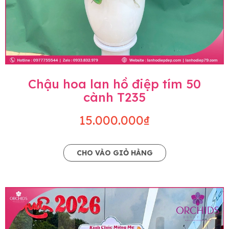
Chậu hoa lan hồ điệp tím 50
cành T235
15.000.000₫
CHO VÀO GIỎ HÀNG