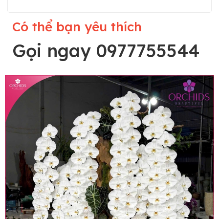
Có thể bạn yêu thích
Gọi ngay 0977755544
Lưu ý trước khi đặt hàng
• Về cây hoa: Một chậu hoa lan hồ điệp đẹp và
hoàn chỉnh sẽ được phối ghép từ nhiều cây hoa