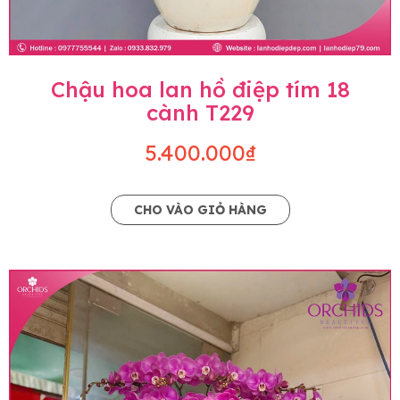
Chậu hoa lan hồ điệp tím 18
cành T229
5.400.000₫
CHO VÀO GIỎ HÀNG