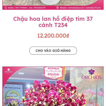
Chậu hoa lan hồ điệp tím 37
cành T234
12.200.000₫
CHO VÀO GIỎ HÀNG