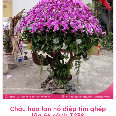
Chậu hoa lan hồ điệp tím ghép
lũa 66 cành T238