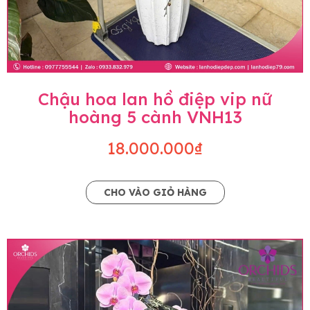
Chậu hoa lan hồ điệp vip nữ
hoàng 5 cành VNH13
18.000.000₫
CHO VÀO GIỎ HÀNG