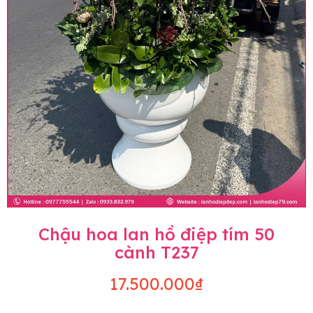
Chậu hoa lan hồ điệp tím 50
cành T237
17.500.000₫