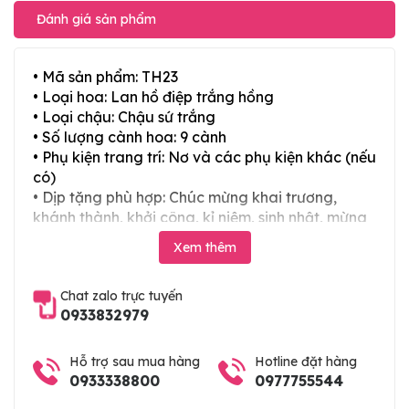
Đánh giá sản phẩm
• Mã sản phẩm: TH23
• Loại hoa: Lan hồ điệp trắng hồng
• Loại chậu: Chậu sứ trắng
• Số lượng cành hoa: 9 cành
• Phụ kiện trang trí: Nơ và các phụ kiện khác (nếu
có)
• Dịp tặng phù hợp: Chúc mừng khai trương,
khánh thành, khởi công, kỉ niệm, sinh nhật, mừng
thọ, mừng cưới, tân gia và các ngày lễ tết trong
Xem thêm
năm
Chat zalo trực tuyến
0933832979
Hỗ trợ sau mua hàng
Hotline đặt hàng
0933338800
0977755544