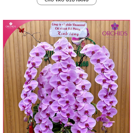
CHO VÀO GIỎ HÀNG
• Giá trên website chưa bao gồm thuế giá trị gia
tăng (thuế VAT), mức thuế được áp dụng theo
quy định hiện hành.
• Giá trên được miễn ship giao trong nội thành,
miễn phí in thiệp - banner theo yêu cầu khách
hàng.
• Beautiful Orchids liên kết với các cửa hàng
trên toàn quốc để phục vụ giao hoa tận nơi, mỗi
khu vực sẽ có mức giá khác nhau (tùy vào chi
phí mặt bằng, nguyên vật liệu,..) nên giá có thể sẽ
thay đổi so với giá niêm yết trên website. Khách
hàng ở Tỉnh thành khác vui lòng chủ động hỏi lại
giá trước khi đặt hàng, shop sẽ chủ động báo giá
chính xác khi có địa chỉ giao hàng cụ thể.