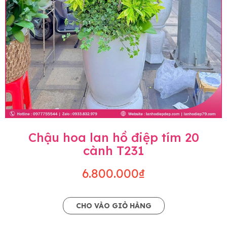
Chậu hoa lan hồ điệp tím 20
cành T231
6.800.000₫
CHO VÀO GIỎ HÀNG