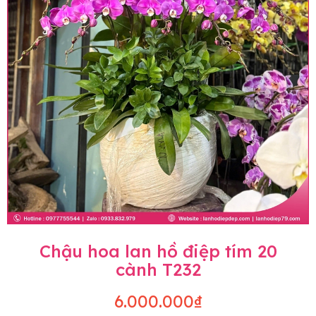
Chậu hoa lan hồ điệp tím 20
cành T232
6.000.000₫