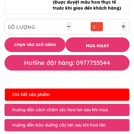
(Được duyệt mẫu hoa thực tế
trước khi giao đến khách hàng)
SỐ LƯỢNG
CHỌN VÀO GIỎ HÀNG
MUA NGAY
Hotline đặt hàng: 0977755544
Chi tiết sản phẩm
Hướng dẫn cách chăm sóc hoa lan sau khi mua
Hướng dẫn bảo dưỡng cây lan sau khi hoa tàn