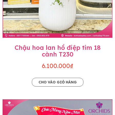
Chậu hoa lan hồ điệp tím 18
cành T230
6.100.000₫
CHO VÀO GIỎ HÀNG