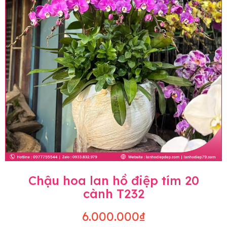
Chậu hoa lan hồ điệp tím 20
cành T232
6.000.000₫