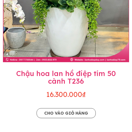
Chậu hoa lan hồ điệp tím 50
cành T236
16.300.000₫
CHO VÀO GIỎ HÀNG