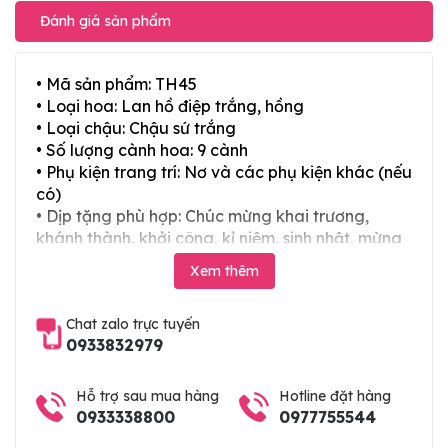
Đánh giá sản phẩm
• Mã sản phẩm: TH45
• Loại hoa: Lan hồ điệp trắng, hồng
• Loại chậu: Chậu sứ trắng
• Số lượng cành hoa: 9 cành
• Phụ kiện trang trí: Nơ và các phụ kiện khác (nếu
có)
• Dịp tặng phù hợp: Chúc mừng khai trương,
khánh thành, khởi công, kỉ niệm, sinh nhật, mừng
thọ, mừng cưới, tân gia và các ngày lễ tết trong
Xem thêm
năm
Chat zalo trực tuyến
0933832979
Hỗ trợ sau mua hàng
Hotline đặt hàng
0933338800
0977755544