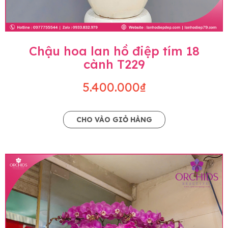
Chậu hoa lan hồ điệp tím 18
cành T229
5.400.000₫
CHO VÀO GIỎ HÀNG