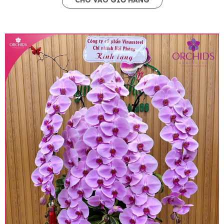
CHO VÀO GIỎ HÀNG
• Giá trên website chưa bao gồm thuế giá trị gia
tăng (thuế VAT), mức thuế được áp dụng theo
quy định hiện hành.
• Giá trên được miễn ship giao trong nội thành,
miễn phí in thiệp - banner theo yêu cầu khách
hàng.
• Beautiful Orchids liên kết với các cửa hàng
trên toàn quốc để phục vụ giao hoa tận nơi, mỗi
khu vực sẽ có mức giá khác nhau (tùy vào chi
phí mặt bằng, nguyên vật liệu,..) nên giá có thể sẽ
thay đổi so với giá niêm yết trên website. Khách
hàng ở Tỉnh thành khác vui lòng chủ động hỏi lại
giá trước khi đặt hàng, shop sẽ chủ động báo giá
chính xác khi có địa chỉ giao hàng cụ thể.