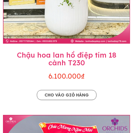
Chậu hoa lan hồ điệp tím 18
cành T230
6.100.000₫
CHO VÀO GIỎ HÀNG