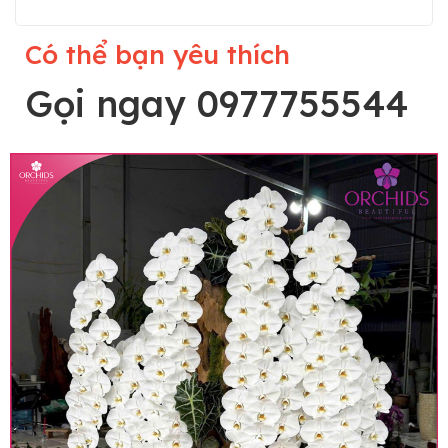
Có thể bạn yêu thích
Gọi ngay 0977755544
Lưu ý trước khi đặt hàng
• Về cây hoa: Một chậu hoa lan hồ điệp đẹp và
hoàn chỉnh sẽ được phối ghép từ nhiều cây hoa