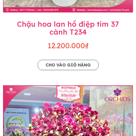
Chậu hoa lan hồ điệp tím 37
cành T234
12.200.000₫
CHO VÀO GIỎ HÀNG