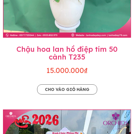
Chậu hoa lan hồ điệp tím 50
cành T235
15.000.000₫
CHO VÀO GIỎ HÀNG