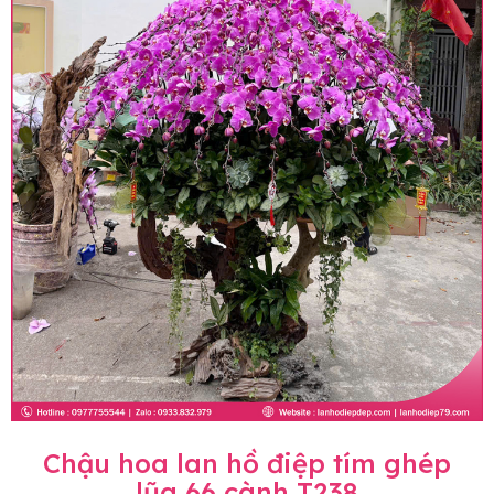
Chậu hoa lan hồ điệp tím ghép
lũa 66 cành T238