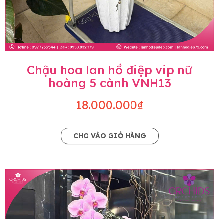
Chậu hoa lan hồ điệp vip nữ
hoàng 5 cành VNH13
18.000.000₫
CHO VÀO GIỎ HÀNG