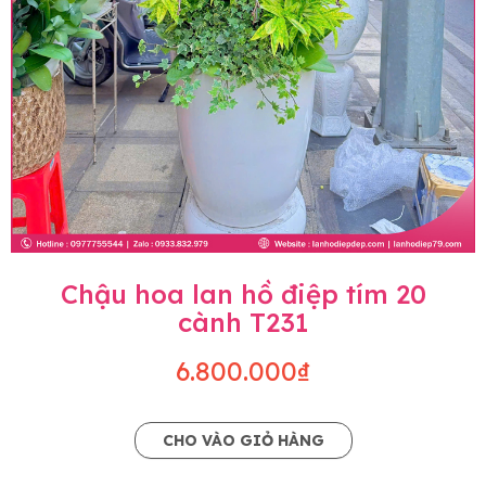
Chậu hoa lan hồ điệp tím 20
cành T231
6.800.000₫
CHO VÀO GIỎ HÀNG