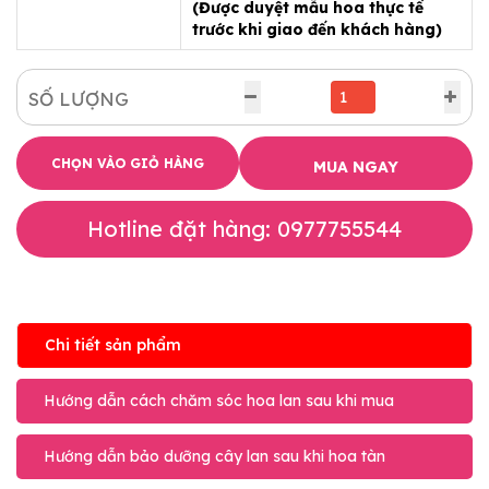
(Được duyệt mẫu hoa thực tế
trước khi giao đến khách hàng)
SỐ LƯỢNG
CHỌN VÀO GIỎ HÀNG
MUA NGAY
Hotline đặt hàng: 0977755544
Chi tiết sản phẩm
Hướng dẫn cách chăm sóc hoa lan sau khi mua
Hướng dẫn bảo dưỡng cây lan sau khi hoa tàn