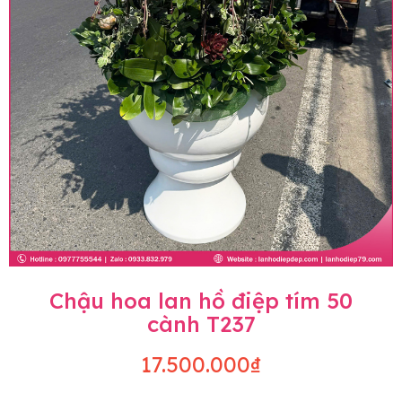
Chậu hoa lan hồ điệp tím 50
cành T237
17.500.000₫