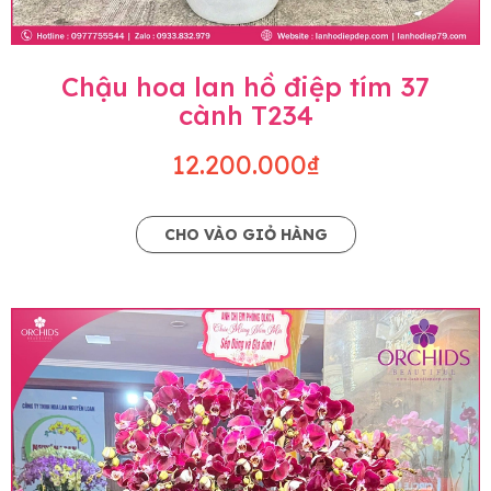
Chậu hoa lan hồ điệp tím 37
cành T234
12.200.000₫
CHO VÀO GIỎ HÀNG