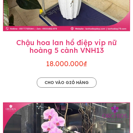
Chậu hoa lan hồ điệp vip nữ
hoàng 5 cành VNH13
18.000.000₫
CHO VÀO GIỎ HÀNG