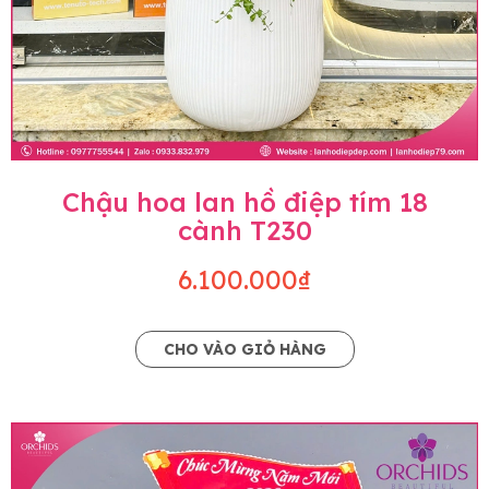
Chậu hoa lan hồ điệp tím 18
cành T230
6.100.000₫
CHO VÀO GIỎ HÀNG