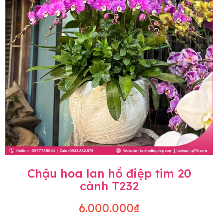
Chậu hoa lan hồ điệp tím 20
cành T232
6.000.000₫