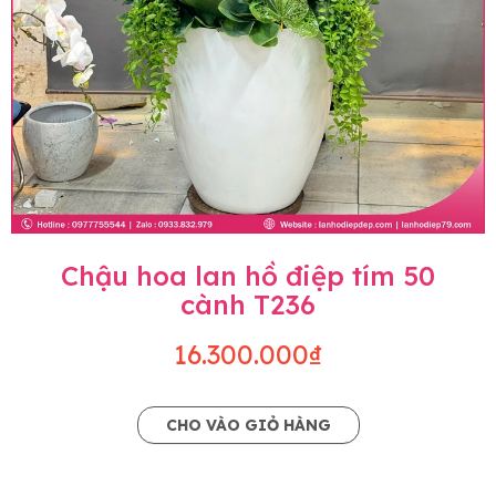
Chậu hoa lan hồ điệp tím 50
cành T236
16.300.000₫
CHO VÀO GIỎ HÀNG