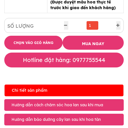
(Được duyệt mẫu hoa thực tế
trước khi giao đến khách hàng)
SỐ LƯỢNG
CHỌN VÀO GIỎ HÀNG
MUA NGAY
Hotline đặt hàng: 0977755544
Chi tiết sản phẩm
Hướng dẫn cách chăm sóc hoa lan sau khi mua
Hướng dẫn bảo dưỡng cây lan sau khi hoa tàn