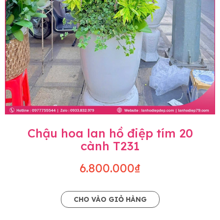
Chậu hoa lan hồ điệp tím 20
cành T231
6.800.000₫
CHO VÀO GIỎ HÀNG