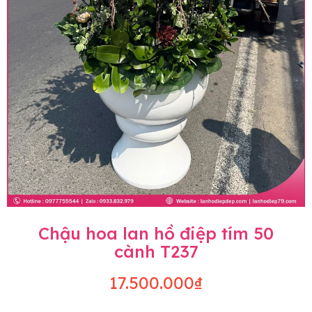
Chậu hoa lan hồ điệp tím 50
cành T237
17.500.000₫