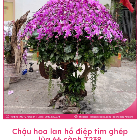
Chậu hoa lan hồ điệp tím ghép
lũa 66 cành T238