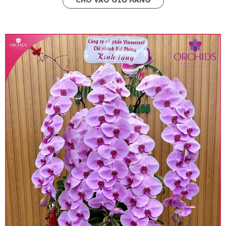
CHO VÀO GIỎ HÀNG
• Giá trên website chưa bao gồm thuế giá trị gia
tăng (thuế VAT), mức thuế được áp dụng theo
quy định hiện hành.
• Giá trên được miễn ship giao trong nội thành,
miễn phí in thiệp - banner theo yêu cầu khách
hàng.
• Beautiful Orchids liên kết với các cửa hàng
trên toàn quốc để phục vụ giao hoa tận nơi, mỗi
khu vực sẽ có mức giá khác nhau (tùy vào chi
phí mặt bằng, nguyên vật liệu,..) nên giá có thể sẽ
thay đổi so với giá niêm yết trên website. Khách
hàng ở Tỉnh thành khác vui lòng chủ động hỏi lại
giá trước khi đặt hàng, shop sẽ chủ động báo giá
chính xác khi có địa chỉ giao hàng cụ thể.