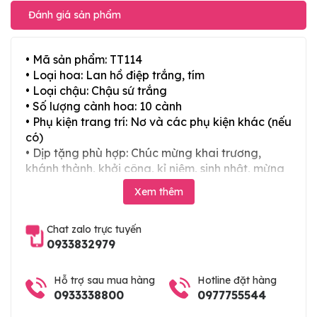
Đánh giá sản phẩm
• Mã sản phẩm: TT114
• Loại hoa: Lan hồ điệp trắng, tím
• Loại chậu: Chậu sứ trắng
• Số lượng cành hoa: 10 cành
• Phụ kiện trang trí: Nơ và các phụ kiện khác (nếu
có)
• Dịp tặng phù hợp: Chúc mừng khai trương,
khánh thành, khởi công, kỉ niệm, sinh nhật, mừng
thọ, mừng cưới, tân gia và các ngày lễ tết trong
Xem thêm
năm
Chat zalo trực tuyến
0933832979
Hỗ trợ sau mua hàng
Hotline đặt hàng
0933338800
0977755544