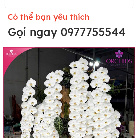
Có thể bạn yêu thích
Gọi ngay 0977755544
Lưu ý trước khi đặt hàng
• Về cây hoa: Một chậu hoa lan hồ điệp đẹp và
hoàn chỉnh sẽ được phối ghép từ nhiều cây hoa