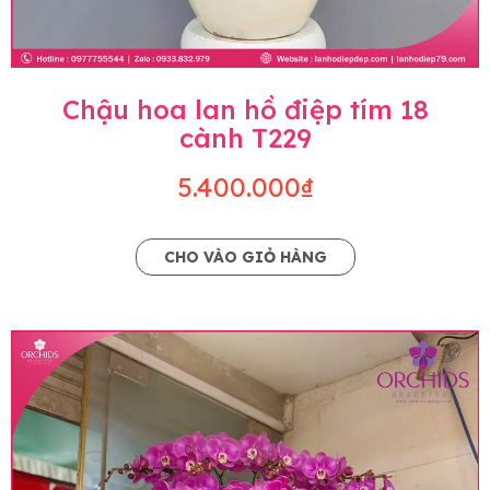
Chậu hoa lan hồ điệp tím 18
cành T229
5.400.000₫
CHO VÀO GIỎ HÀNG