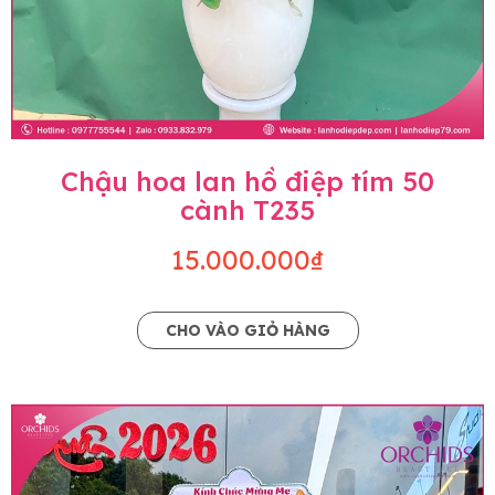
Chậu hoa lan hồ điệp tím 50
cành T235
15.000.000₫
CHO VÀO GIỎ HÀNG