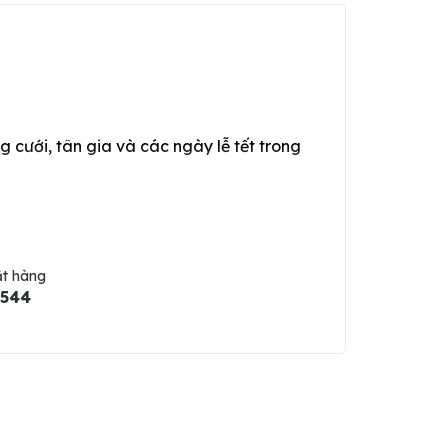
g cưới, tân gia và các ngày lễ tết trong
ặt hàng
5544