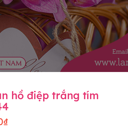
n hồ điệp trắng tím
44
0₫