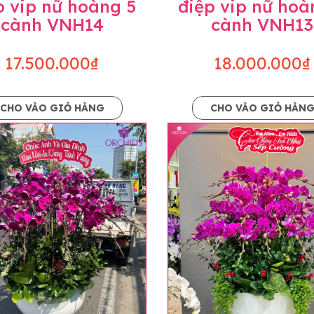
p vip nữ hoàng 5
điệp vip nữ hoà
cành VNH14
cành VNH13
17.500.000₫
18.000.000₫
CHO VÀO GIỎ HÀNG
CHO VÀO GIỎ HÀN
p và hoàn chỉnh sẽ được phối ghép từ nhiều cây hoa và tạ
và trên hình. Cây hoa lan còn phụ thuộc theo mùa và điều 
i về độ dầy hoa, thưa hoa và cách trang trí.
hids cam kết sản phẩm được thực hiện dựa trên mẫu đã ch
ậu cũng như phụ kiện trang trí chúng tôi sẽ chủ động liên 
uyên mức giá không thay đổi. Trường hợp không đủ thời gia