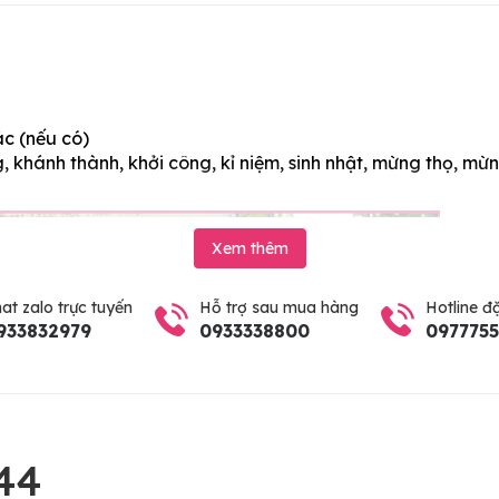
ác (nếu có)
 khánh thành, khởi công, kỉ niệm, sinh nhật, mừng thọ, mừn
Xem thêm
at zalo trực tuyến
Hỗ trợ sau mua hàng
Hotline đ
933832979
0933338800
097775
44