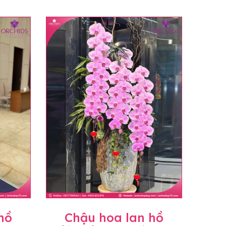
hồ
Chậu hoa lan hồ