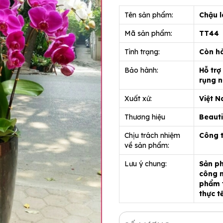
Tên sản phẩm:
Chậu l
Mã sản phẩm:
TT44
Tình trạng:
Còn h
Bảo hành:
Hỗ trợ
rụng n
Xuất xứ:
Việt 
Thương hiệu
Beauti
Chịu trách nhiệm
Công 
về sản phẩm:
Lưu ý chung:
Sản ph
công n
phẩm t
thực t