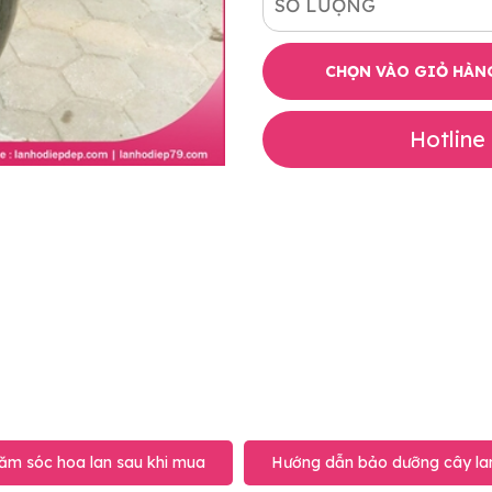
SỐ LƯỢNG
CHỌN VÀO GIỎ HÀN
Hotline
ăm sóc hoa lan sau khi mua
Hướng dẫn bảo dưỡng cây lan