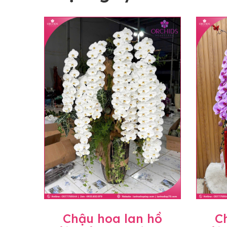
Chậu hoa lan hồ
C