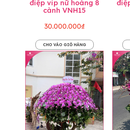
điệp vip nữ hoàng 8
điệ
cành VNH15
30.000.000₫
CHO VÀO GIỎ HÀNG
Lưu ý trước khi đặt hàng
• Về cây hoa: Một chậu hoa lan hồ điệp đẹ
khác nhau đôi chút giữa sản phẩm thực tế 
nhiều, nở ít khi shop có sẵn nên sẽ thay đổ
• Về kiểu dáng & phụ kiện: Beautiful Orc
nếu có thay đổi về màu sắc hoa và kiểu ch
loại hoa và phụ kiện thay thế, vẫn giữ ng