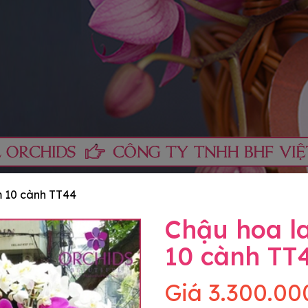
m 10 cành TT44
Chậu hoa la
10 cành TT
Giá
3.300.00