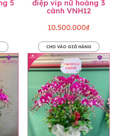
ng 5
điệp vip nữ hoàng 3
cành VNH12
10.500.000₫
G
CHO VÀO GIỎ HÀNG
o dáng hoàn toàn thủ công nên có thể sẽ
kiện khách quan, tùy vào thời điểm hoa nở
ọn với mức độ giống mẫu khoảng 80-90%,
lạc với khách hàng để thông báo và tư vấn
n hoặc không liên lạc được với người