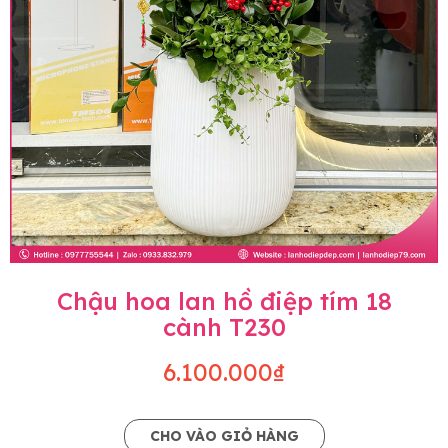
Chậu hoa lan hồ điệp tím 18
cành T230
6.100.000₫
CHO VÀO GIỎ HÀNG