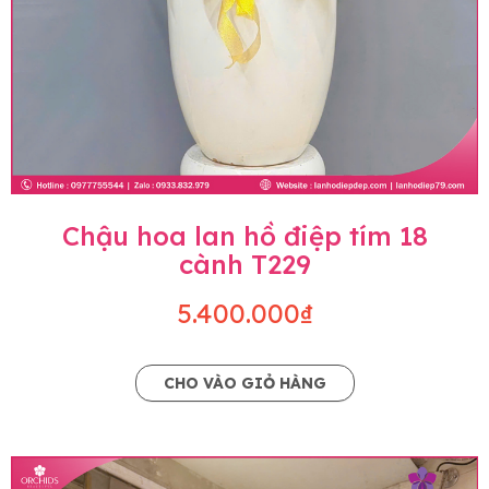
Chậu hoa lan hồ điệp tím 18
cành T229
5.400.000₫
CHO VÀO GIỎ HÀNG