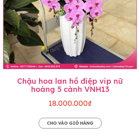
Chậu hoa lan hồ điệp vip nữ
hoàng 5 cành VNH13
18.000.000₫
CHO VÀO GIỎ HÀNG