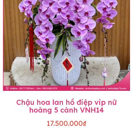
• Shop Hoa Lan Beautiful Orchids
• Liên hệ đặt hàng: 0977755544 | 09.0771.0771
• Chat zalo trực tuyến 24/24: 0933.832.979
• E-mail: sales@lanhodiepdep.com
Chậu hoa lan hồ điệp vip nữ
hoàng 5 cành VNH14
17.500.000₫