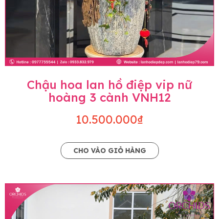
Chậu hoa lan hồ điệp vip nữ
hoàng 3 cành VNH12
10.500.000₫
CHO VÀO GIỎ HÀNG