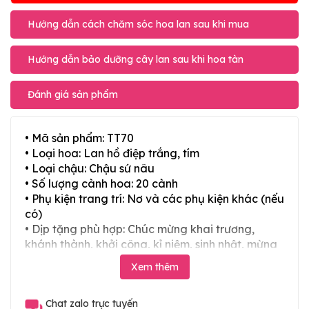
Hướng dẫn cách chăm sóc hoa lan sau khi mua
Hướng dẫn bảo dưỡng cây lan sau khi hoa tàn
Đánh giá sản phẩm
• Mã sản phẩm: TT70
• Loại hoa: Lan hồ điệp trắng, tím
• Loại chậu: Chậu sứ nâu
• Số lượng cành hoa: 20 cành
• Phụ kiện trang trí: Nơ và các phụ kiện khác (nếu
có)
• Dịp tặng phù hợp: Chúc mừng khai trương,
khánh thành, khởi công, kỉ niệm, sinh nhật, mừng
thọ, mừng cưới, tân gia và các ngày lễ tết trong
Xem thêm
năm
• LƯU Ý: Đơn giá niêm yết trên website chưa bao
Chat zalo trực tuyến
gồm 10% thuế VAT (xuất hóa đơn điện tử), free