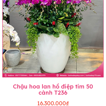
Chậu hoa lan hồ điệp tím 50
cành T236
16.300.000₫