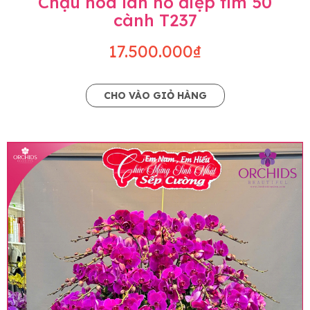
Chậu hoa lan hồ điệp tím 50
cành T237
17.500.000₫
CHO VÀO GIỎ HÀNG