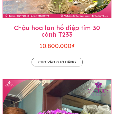
Chậu hoa lan hồ điệp tím 30
cành T233
10.800.000₫
CHO VÀO GIỎ HÀNG