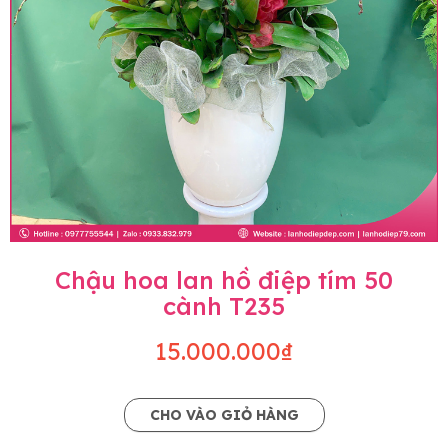
Chậu hoa lan hồ điệp tím 50
cành T235
15.000.000₫
CHO VÀO GIỎ HÀNG