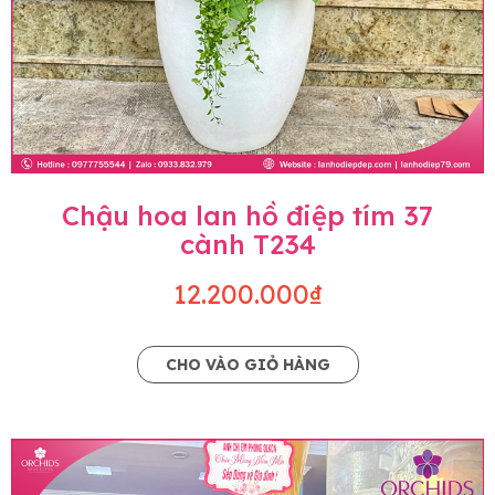
Chậu hoa lan hồ điệp tím 37
cành T234
12.200.000₫
CHO VÀO GIỎ HÀNG