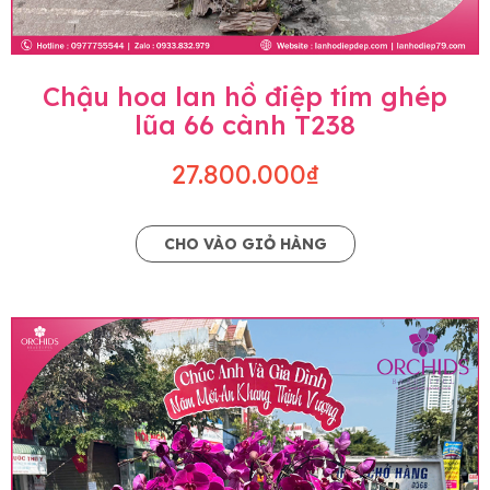
Chậu hoa lan hồ điệp tím ghép
lũa 66 cành T238
27.800.000₫
CHO VÀO GIỎ HÀNG