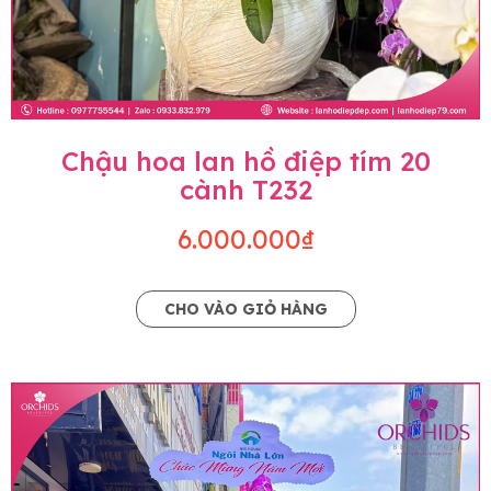
Chậu hoa lan hồ điệp tím 20
cành T232
6.000.000₫
CHO VÀO GIỎ HÀNG