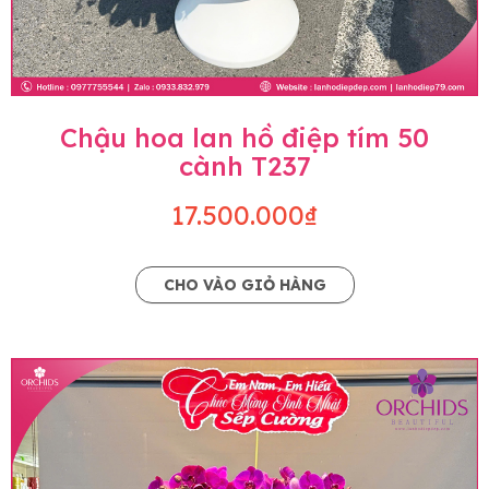
Chậu hoa lan hồ điệp tím 50
cành T237
17.500.000₫
CHO VÀO GIỎ HÀNG