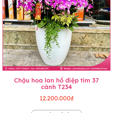
Chậu hoa lan hồ điệp tím 37
cành T234
12.200.000₫