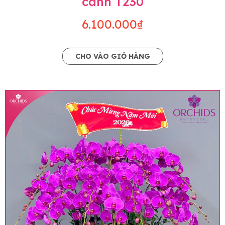
cành T230
6.100.000₫
CHO VÀO GIỎ HÀNG