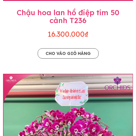
Chậu hoa lan hồ điệp tím 50
cành T236
16.300.000₫
CHO VÀO GIỎ HÀNG