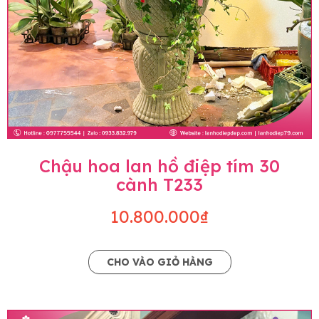
Chậu hoa lan hồ điệp tím 30
cành T233
10.800.000₫
CHO VÀO GIỎ HÀNG