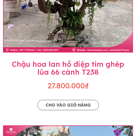
Chậu hoa lan hồ điệp tím ghép
lũa 66 cành T238
27.800.000₫
CHO VÀO GIỎ HÀNG