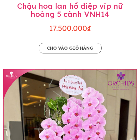
Chậu hoa lan hồ điệp vip nữ
hoàng 5 cành VNH14
17.500.000₫
CHO VÀO GIỎ HÀNG