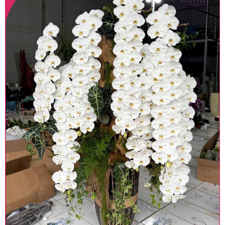
Lưu ý trước khi đặt hàng
• Về cây hoa: Một chậu hoa lan hồ điệp đẹp và
hoàn chỉnh sẽ được phối ghép từ nhiều cây hoa
và tạo dáng hoàn toàn thủ công nên có thể sẽ
khác nhau đôi chút giữa sản phẩm thực tế và
trên hình. Cây hoa lan còn phụ thuộc theo mùa
và điều kiện khách quan, tùy vào thời điểm hoa
nở nhiều, nở ít khi shop có sẵn nên sẽ thay đổi về
độ dầy hoa, thưa hoa và cách trang trí.
• Về kiểu dáng & phụ kiện: Beautiful Orchids cam
kết sản phẩm được thực hiện dựa trên mẫu đã
chọn với mức độ giống mẫu khoảng 80-90%, nếu
có thay đổi về màu sắc hoa và kiểu chậu cũng
như phụ kiện trang trí chúng tôi sẽ chủ động liên
lạc với khách hàng để thông báo và tư vấn loại
hoa và phụ kiện thay thế, vẫn giữ nguyên mức
giá không thay đổi. Trường hợp không đủ thời