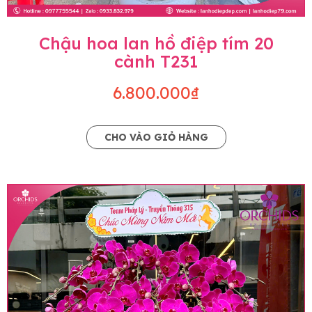
Chậu hoa lan hồ điệp tím 20
cành T231
6.800.000₫
CHO VÀO GIỎ HÀNG