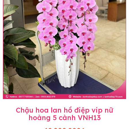
Chậu hoa lan hồ điệp vip nữ
hoàng 5 cành VNH13