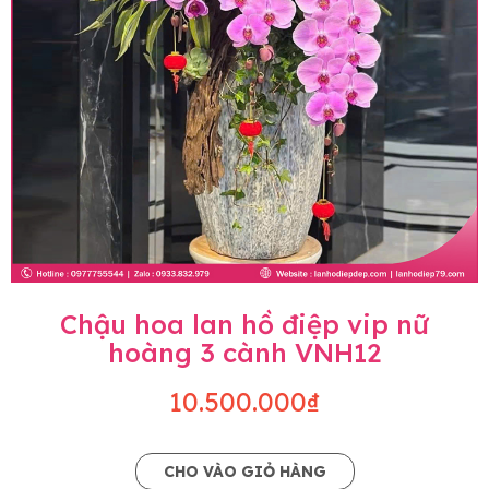
Chậu hoa lan hồ điệp vip nữ
hoàng 3 cành VNH12
10.500.000₫
CHO VÀO GIỎ HÀNG