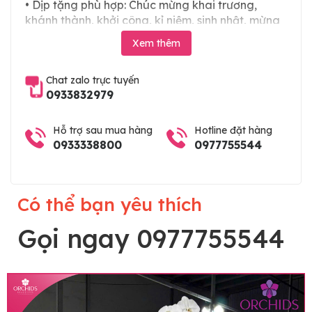
• Dịp tặng phù hợp: Chúc mừng khai trương,
khánh thành, khởi công, kỉ niệm, sinh nhật, mừng
thọ, mừng cưới, tân gia và các ngày lễ tết trong
Xem thêm
năm. Hoặc làm chậu hoa lan chia buồn, hoa lan
viếng đám tang
Chat zalo trực tuyến
0933832979
Hỗ trợ sau mua hàng
Hotline đặt hàng
0933338800
0977755544
Có thể bạn yêu thích
Gọi ngay 0977755544