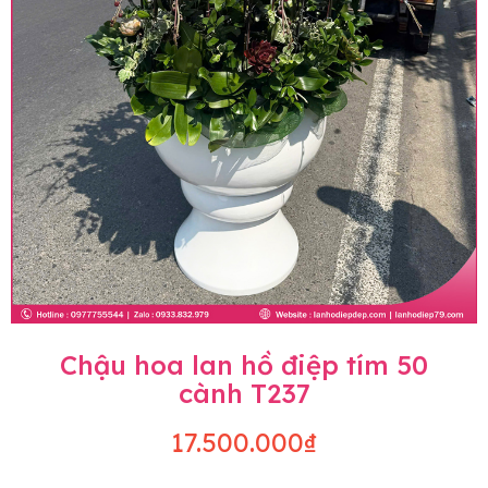
Chậu hoa lan hồ điệp tím 50
cành T237
17.500.000₫