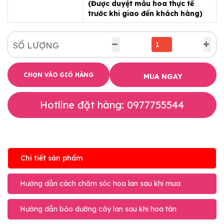
(Được duyệt mẫu hoa thực tế
trước khi giao đến khách hàng)
SỐ LƯỢNG
CHỌN VÀO GIỎ HÀNG
MUA NGAY
Hotline đặt hàng: 0977755544
Chi tiết sản phẩm
Hướng dẫn cách chăm sóc hoa lan sau khi mua
Hướng dẫn bảo dưỡng cây lan sau khi hoa tàn