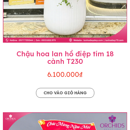
Chậu hoa lan hồ điệp tím 18
cành T230
6.100.000₫
CHO VÀO GIỎ HÀNG