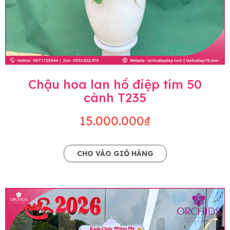
Chậu hoa lan hồ điệp tím 50
cành T235
15.000.000₫
CHO VÀO GIỎ HÀNG