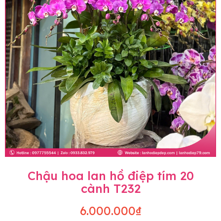
Chậu hoa lan hồ điệp tím 20
cành T232
6.000.000₫