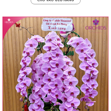
CHO VÀO GIỎ HÀNG
• Giá trên website chưa bao gồm thuế giá trị gia
tăng (thuế VAT), mức thuế được áp dụng theo
quy định hiện hành.
• Giá trên được miễn ship giao trong nội thành,
miễn phí in thiệp - banner theo yêu cầu khách
hàng.
• Beautiful Orchids liên kết với các cửa hàng
trên toàn quốc để phục vụ giao hoa tận nơi, mỗi
khu vực sẽ có mức giá khác nhau (tùy vào chi
phí mặt bằng, nguyên vật liệu,..) nên giá có thể sẽ
thay đổi so với giá niêm yết trên website. Khách
hàng ở Tỉnh thành khác vui lòng chủ động hỏi lại
giá trước khi đặt hàng, shop sẽ chủ động báo giá
chính xác khi có địa chỉ giao hàng cụ thể.