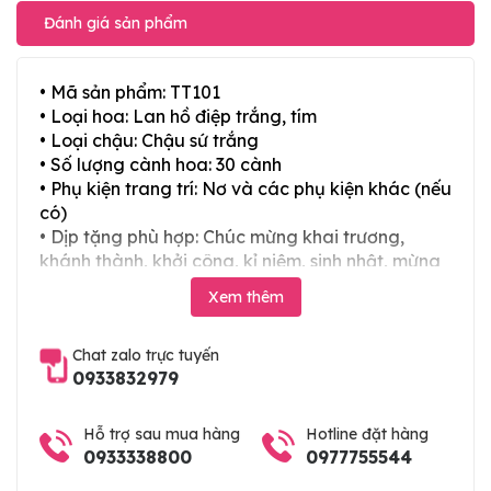
Đánh giá sản phẩm
• Mã sản phẩm: TT101
• Loại hoa: Lan hồ điệp trắng, tím
• Loại chậu: Chậu sứ trắng
• Số lượng cành hoa: 30 cành
• Phụ kiện trang trí: Nơ và các phụ kiện khác (nếu
có)
• Dịp tặng phù hợp: Chúc mừng khai trương,
khánh thành, khởi công, kỉ niệm, sinh nhật, mừng
thọ, mừng cưới, tân gia và các ngày lễ tết trong
Xem thêm
năm
Chat zalo trực tuyến
0933832979
Hỗ trợ sau mua hàng
Hotline đặt hàng
0933338800
0977755544