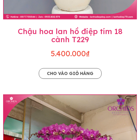
Chậu hoa lan hồ điệp tím 18
cành T229
5.400.000₫
CHO VÀO GIỎ HÀNG