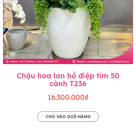
Chậu hoa lan hồ điệp tím 50
cành T236
16.300.000₫
CHO VÀO GIỎ HÀNG