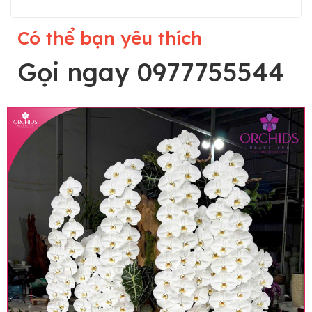
Có thể bạn yêu thích
Gọi ngay 0977755544
Lưu ý trước khi đặt hàng
• Về cây hoa: Một chậu hoa lan hồ điệp đẹp và
hoàn chỉnh sẽ được phối ghép từ nhiều cây hoa