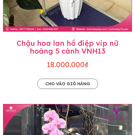
Chậu hoa lan hồ điệp vip nữ
hoàng 5 cành VNH13
18.000.000₫
CHO VÀO GIỎ HÀNG