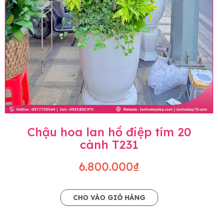
Chậu hoa lan hồ điệp tím 20
cành T231
6.800.000₫
CHO VÀO GIỎ HÀNG