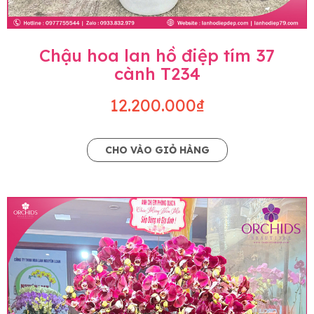
Chậu hoa lan hồ điệp tím 37
cành T234
12.200.000₫
CHO VÀO GIỎ HÀNG