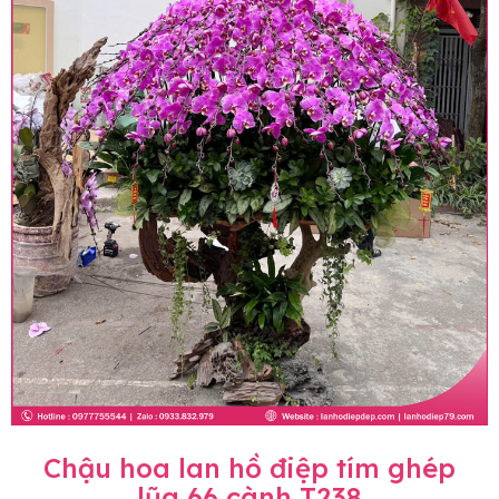
Chậu hoa lan hồ điệp tím ghép
lũa 66 cành T238