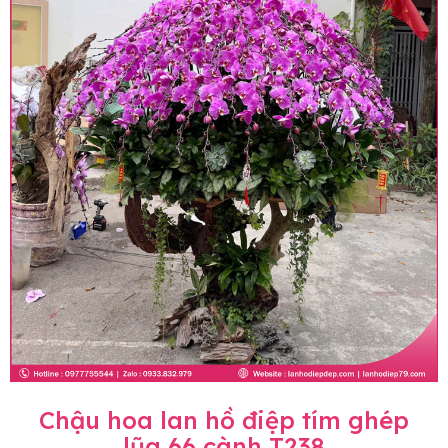
Chậu hoa lan hồ điệp tím ghép
lũa 66 cành T238