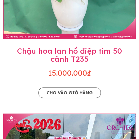
Chậu hoa lan hồ điệp tím 50
cành T235
15.000.000₫
CHO VÀO GIỎ HÀNG