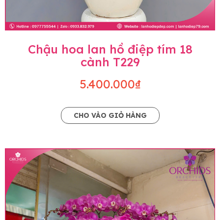
Chậu hoa lan hồ điệp tím 18
cành T229
5.400.000₫
CHO VÀO GIỎ HÀNG