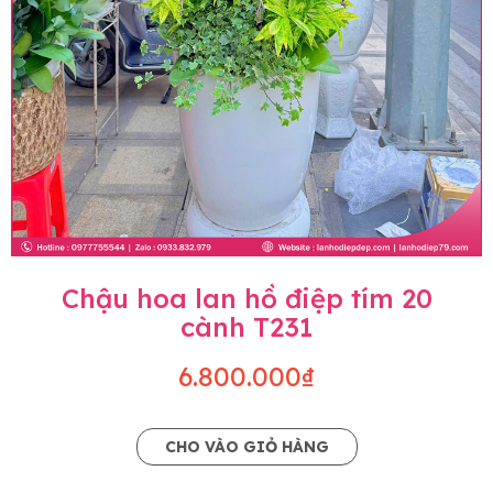
Chậu hoa lan hồ điệp tím 20
cành T231
6.800.000₫
CHO VÀO GIỎ HÀNG