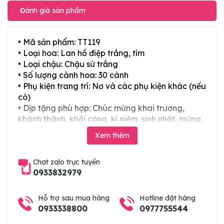
Đánh giá sản phẩm
• Mã sản phẩm: TT119
• Loại hoa: Lan hồ điệp trắng, tím
• Loại chậu: Chậu sứ trắng
• Số lượng cành hoa: 30 cành
• Phụ kiện trang trí: Nơ và các phụ kiện khác (nếu
có)
• Dịp tặng phù hợp: Chúc mừng khai trương,
khánh thành, khởi công, kỉ niệm, sinh nhật, mừng
thọ, mừng cưới, tân gia và các ngày lễ tết trong
Xem thêm
năm
Chat zalo trực tuyến
0933832979
Hỗ trợ sau mua hàng
Hotline đặt hàng
0933338800
0977755544