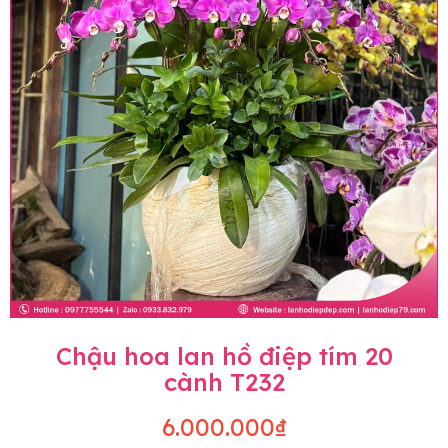
Chậu hoa lan hồ điệp tím 20
cành T232
6.000.000₫