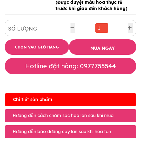
(Được duyệt mẫu hoa thực tế
trước khi giao đến khách hàng)
SỐ LƯỢNG
CHỌN VÀO GIỎ HÀNG
MUA NGAY
Hotline đặt hàng: 0977755544
Chi tiết sản phẩm
Hướng dẫn cách chăm sóc hoa lan sau khi mua
Hướng dẫn bảo dưỡng cây lan sau khi hoa tàn