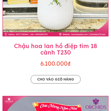
Chậu hoa lan hồ điệp tím 18
cành T230
6.100.000₫
CHO VÀO GIỎ HÀNG