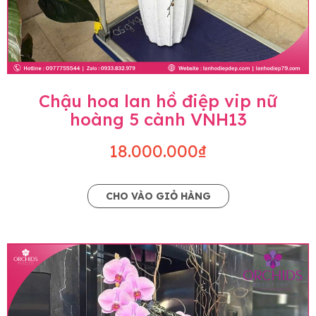
Chậu hoa lan hồ điệp vip nữ
hoàng 5 cành VNH13
18.000.000₫
CHO VÀO GIỎ HÀNG