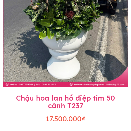
Chậu hoa lan hồ điệp tím 50
cành T237
17.500.000₫