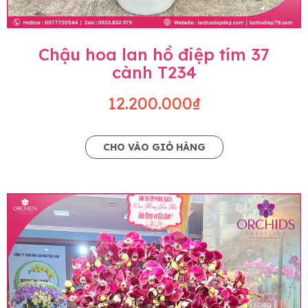
Chậu hoa lan hồ điệp tím 37
cành T234
12.200.000₫
CHO VÀO GIỎ HÀNG