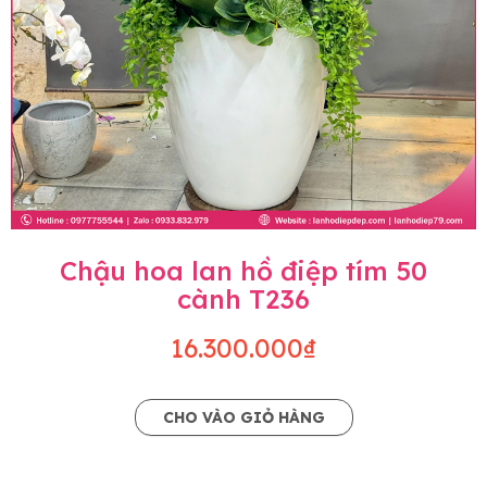
Chậu hoa lan hồ điệp tím 50
cành T236
16.300.000₫
CHO VÀO GIỎ HÀNG