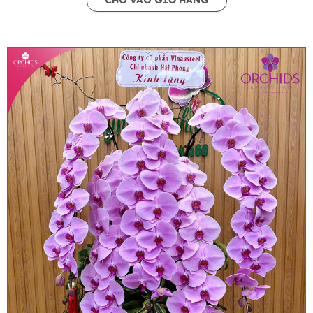
CHO VÀO GIỎ HÀNG
• Giá trên website chưa bao gồm thuế giá trị gia
tăng (thuế VAT), mức thuế được áp dụng theo
quy định hiện hành.
• Giá trên được miễn ship giao trong nội thành,
miễn phí in thiệp - banner theo yêu cầu khách
hàng.
• Beautiful Orchids liên kết với các cửa hàng
trên toàn quốc để phục vụ giao hoa tận nơi, mỗi
khu vực sẽ có mức giá khác nhau (tùy vào chi
phí mặt bằng, nguyên vật liệu,..) nên giá có thể sẽ
thay đổi so với giá niêm yết trên website. Khách
hàng ở Tỉnh thành khác vui lòng chủ động hỏi lại
giá trước khi đặt hàng, shop sẽ chủ động báo giá
chính xác khi có địa chỉ giao hàng cụ thể.