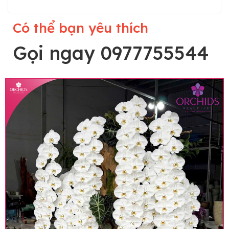
Có thể bạn yêu thích
Gọi ngay 0977755544
Lưu ý trước khi đặt hàng
• Về cây hoa: Một chậu hoa lan hồ điệp đẹp và
hoàn chỉnh sẽ được phối ghép từ nhiều cây hoa