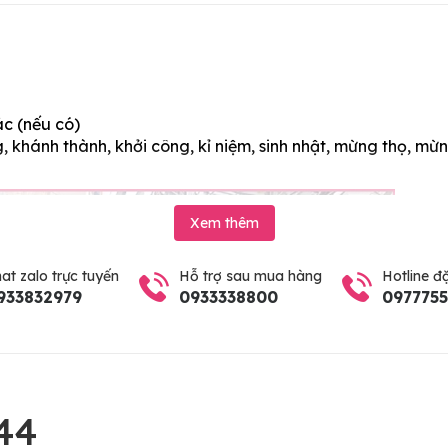
ác (nếu có)
 khánh thành, khởi công, kỉ niệm, sinh nhật, mừng thọ, mừn
Xem thêm
at zalo trực tuyến
Hỗ trợ sau mua hàng
Hotline đ
933832979
0933338800
097775
44