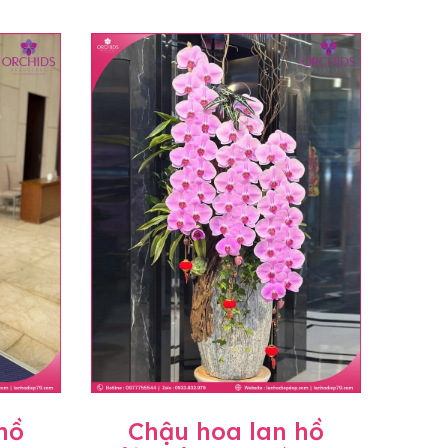
hồ
Chậu hoa lan hồ