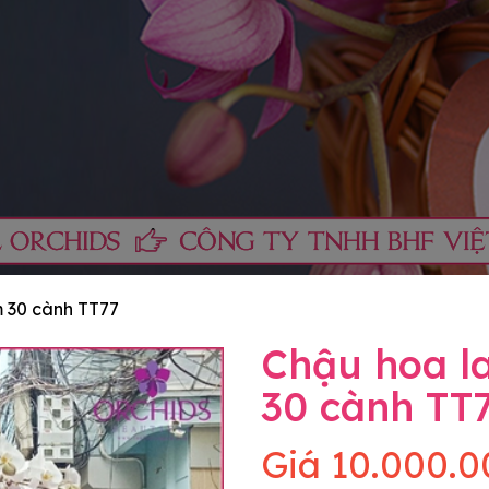
m 30 cành TT77
Chậu hoa la
30 cành TT
Giá
10.000.0