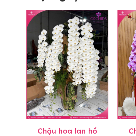
Chậu hoa lan hồ
C