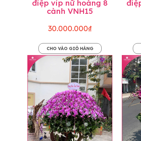
điệp vip nữ hoàng 8
điệ
cành VNH15
30.000.000₫
CHO VÀO GIỎ HÀNG
Lưu ý trước khi đặt hàng
• Về cây hoa: Một chậu hoa lan hồ điệp đẹ
khác nhau đôi chút giữa sản phẩm thực tế 
nhiều, nở ít khi shop có sẵn nên sẽ thay đổ
• Về kiểu dáng & phụ kiện: Beautiful Orc
nếu có thay đổi về màu sắc hoa và kiểu ch
loại hoa và phụ kiện thay thế, vẫn giữ ng