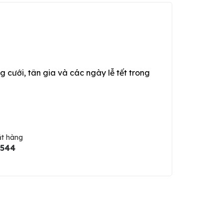
g cưới, tân gia và các ngày lễ tết trong
ặt hàng
5544