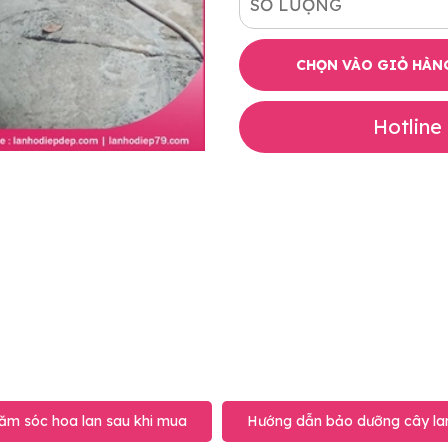
SỐ LƯỢNG
CHỌN VÀO GIỎ HÀN
Hotline
ăm sóc hoa lan sau khi mua
Hướng dẫn bảo dưỡng cây lan