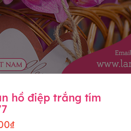
n hồ điệp trắng tím
77
00₫