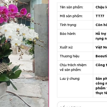
Tên sản phẩm:
Chậu l
Mã sản phẩm:
TT77
Tình trạng:
Còn h
Bảo hành:
Hỗ trợ
rụng n
Xuất xứ:
Việt 
Thương hiệu
Beauti
Chịu trách nhiệm
Công 
về sản phẩm:
Lưu ý chung:
Sản ph
công n
phẩm t
thực t