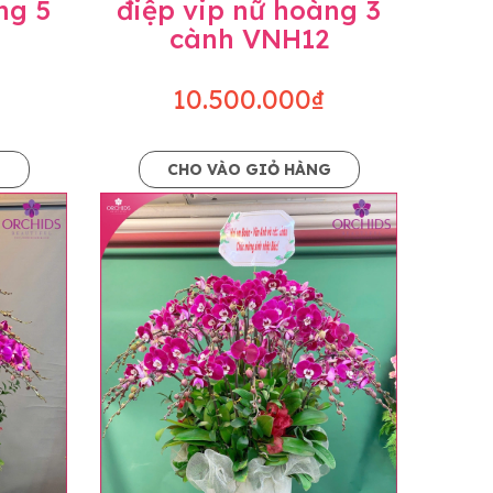
ng 5
điệp vip nữ hoàng 3
cành VNH12
10.500.000₫
G
CHO VÀO GIỎ HÀNG
o dáng hoàn toàn thủ công nên có thể sẽ
kiện khách quan, tùy vào thời điểm hoa nở
ọn với mức độ giống mẫu khoảng 80-90%,
lạc với khách hàng để thông báo và tư vấn
n hoặc không liên lạc được với người