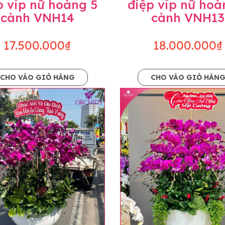
p vip nữ hoàng 5
điệp vip nữ hoà
cành VNH14
cành VNH13
17.500.000₫
18.000.000₫
CHO VÀO GIỎ HÀNG
CHO VÀO GIỎ HÀN
p và hoàn chỉnh sẽ được phối ghép từ nhiều cây hoa và tạ
và trên hình. Cây hoa lan còn phụ thuộc theo mùa và điều 
i về độ dầy hoa, thưa hoa và cách trang trí.
hids cam kết sản phẩm được thực hiện dựa trên mẫu đã ch
ậu cũng như phụ kiện trang trí chúng tôi sẽ chủ động liên 
uyên mức giá không thay đổi. Trường hợp không đủ thời gia