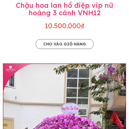
Chậu hoa lan hồ điệp vip nữ
hoàng 3 cành VNH12
10.500.000₫
CHO VÀO GIỎ HÀNG