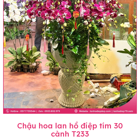
Chậu hoa lan hồ điệp tím 30
cành T233