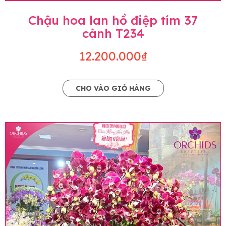
Chậu hoa lan hồ điệp tím 37
cành T234
12.200.000₫
CHO VÀO GIỎ HÀNG