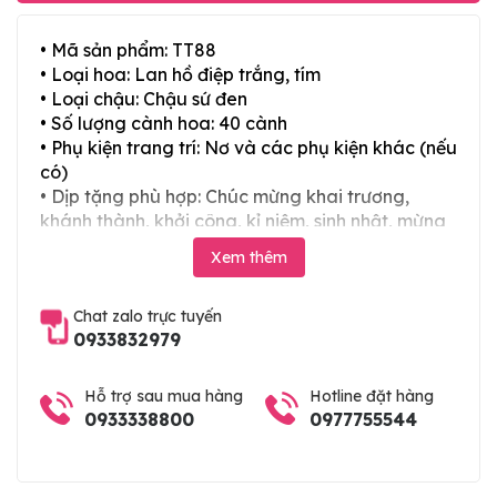
• Mã sản phẩm: TT88
• Loại hoa: Lan hồ điệp trắng, tím
• Loại chậu: Chậu sứ đen
• Số lượng cành hoa: 40 cành
• Phụ kiện trang trí: Nơ và các phụ kiện khác (nếu
có)
• Dịp tặng phù hợp: Chúc mừng khai trương,
khánh thành, khởi công, kỉ niệm, sinh nhật, mừng
thọ, mừng cưới, tân gia và các ngày lễ tết trong
Xem thêm
năm
Chat zalo trực tuyến
0933832979
Hỗ trợ sau mua hàng
Hotline đặt hàng
0933338800
0977755544