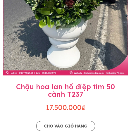
Chậu hoa lan hồ điệp tím 50
cành T237
17.500.000₫
CHO VÀO GIỎ HÀNG