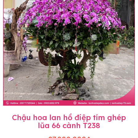
Chậu hoa lan hồ điệp tím ghép
lũa 66 cành T238