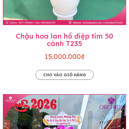
Chậu hoa lan hồ điệp tím 50
cành T235
15.000.000₫
CHO VÀO GIỎ HÀNG