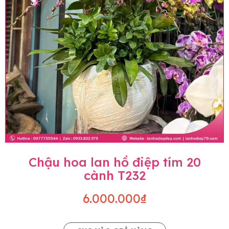
Chậu hoa lan hồ điệp tím 20
cành T232
6.000.000₫