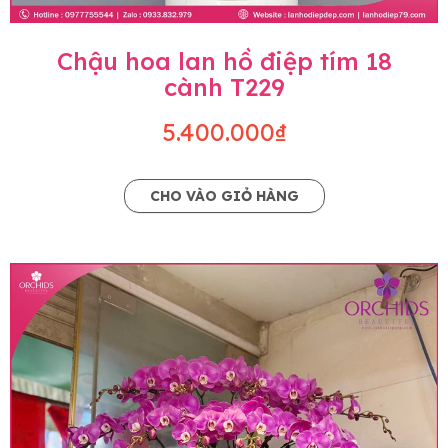
Chậu hoa lan hồ điệp tím 18
cành T229
5.400.000₫
CHO VÀO GIỎ HÀNG