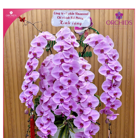
quy định hiện hành.
• Giá trên được miễn ship giao trong nội thành,
miễn phí in thiệp - banner theo yêu cầu khách
hàng.
• Beautiful Orchids liên kết với các cửa hàng
trên toàn quốc để phục vụ giao hoa tận nơi, mỗi
khu vực sẽ có mức giá khác nhau (tùy vào chi
phí mặt bằng, nguyên vật liệu,..) nên giá có thể sẽ
thay đổi so với giá niêm yết trên website. Khách
hàng ở Tỉnh thành khác vui lòng chủ động hỏi lại
giá trước khi đặt hàng, shop sẽ chủ động báo giá
chính xác khi có địa chỉ giao hàng cụ thể.