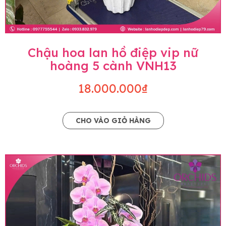
Chậu hoa lan hồ điệp vip nữ
hoàng 5 cành VNH13
18.000.000₫
CHO VÀO GIỎ HÀNG