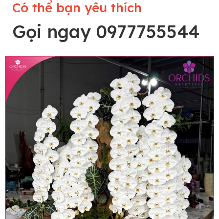
Có thể bạn yêu thích
Gọi ngay 0977755544
Lưu ý trước khi đặt hàng
• Về cây hoa: Một chậu hoa lan hồ điệp đẹp và
hoàn chỉnh sẽ được phối ghép từ nhiều cây hoa
và tạo dáng hoàn toàn thủ công nên có thể sẽ
khác nhau đôi chút giữa sản phẩm thực tế và