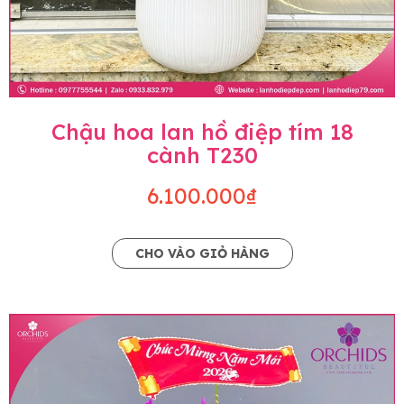
Chậu hoa lan hồ điệp tím 18
cành T230
6.100.000₫
CHO VÀO GIỎ HÀNG