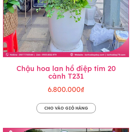
Chậu hoa lan hồ điệp tím 20
cành T231
6.800.000₫
CHO VÀO GIỎ HÀNG