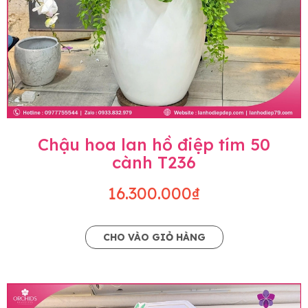
Chậu hoa lan hồ điệp tím 50
cành T236
16.300.000₫
CHO VÀO GIỎ HÀNG