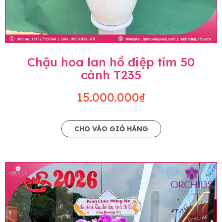
Chậu hoa lan hồ điệp tím 50
cành T235
15.000.000₫
CHO VÀO GIỎ HÀNG