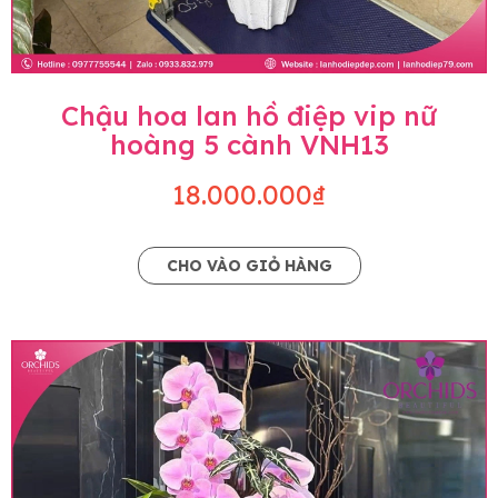
Chậu hoa lan hồ điệp vip nữ
hoàng 5 cành VNH13
18.000.000₫
CHO VÀO GIỎ HÀNG