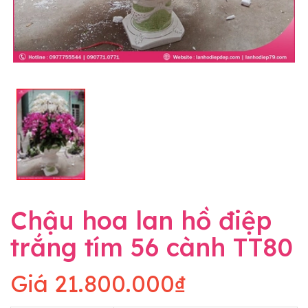
Chậu hoa lan hồ điệp
trắng tím 56 cành TT80
Giá
21.800.000₫