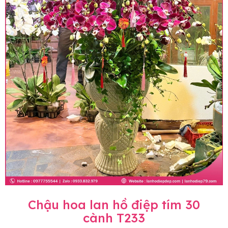
Chậu hoa lan hồ điệp tím 30
cành T233