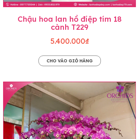
Chậu hoa lan hồ điệp tím 18
cành T229
5.400.000₫
CHO VÀO GIỎ HÀNG