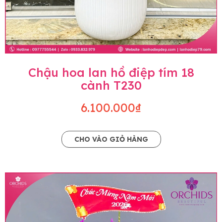
Chậu hoa lan hồ điệp tím 18
cành T230
6.100.000₫
CHO VÀO GIỎ HÀNG