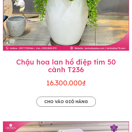
Chậu hoa lan hồ điệp tím 50
cành T236
16.300.000₫
CHO VÀO GIỎ HÀNG