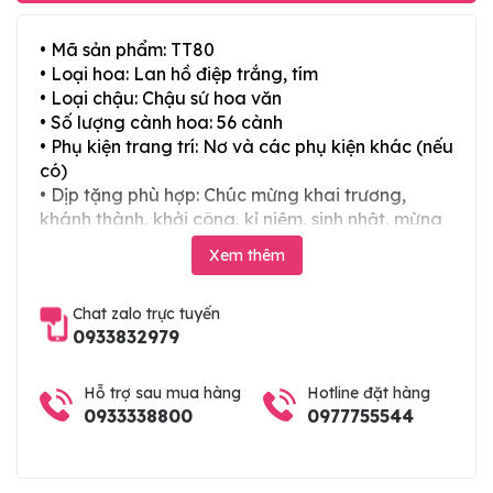
• Mã sản phẩm: TT80
• Loại hoa: Lan hồ điệp trắng, tím
• Loại chậu: Chậu sứ hoa văn
• Số lượng cành hoa: 56 cành
• Phụ kiện trang trí: Nơ và các phụ kiện khác (nếu
có)
• Dịp tặng phù hợp: Chúc mừng khai trương,
khánh thành, khởi công, kỉ niệm, sinh nhật, mừng
thọ, mừng cưới, tân gia và các ngày lễ tết trong
Xem thêm
năm
Chat zalo trực tuyến
0933832979
Hỗ trợ sau mua hàng
Hotline đặt hàng
0933338800
0977755544