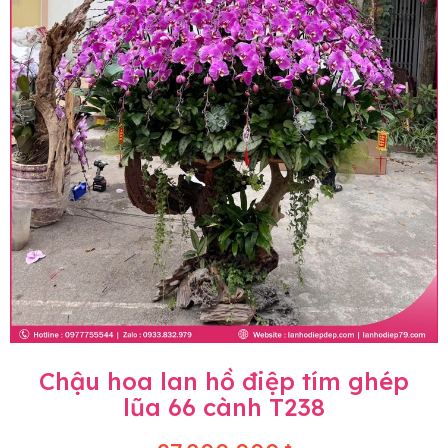
Chậu hoa lan hồ điệp tím ghép
lũa 66 cành T238