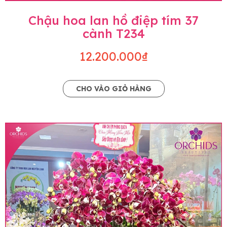
Chậu hoa lan hồ điệp tím 37
cành T234
12.200.000₫
CHO VÀO GIỎ HÀNG