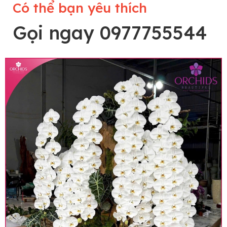
Có thể bạn yêu thích
Gọi ngay 0977755544
Lưu ý trước khi đặt hàng
• Về cây hoa: Một chậu hoa lan hồ điệp đẹp và
hoàn chỉnh sẽ được phối ghép từ nhiều cây hoa
và tạo dáng hoàn toàn thủ công nên có thể sẽ
khác nhau đôi chút giữa sản phẩm thực tế và