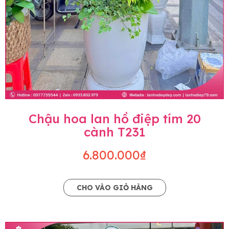
Chậu hoa lan hồ điệp tím 20
cành T231
6.800.000₫
CHO VÀO GIỎ HÀNG