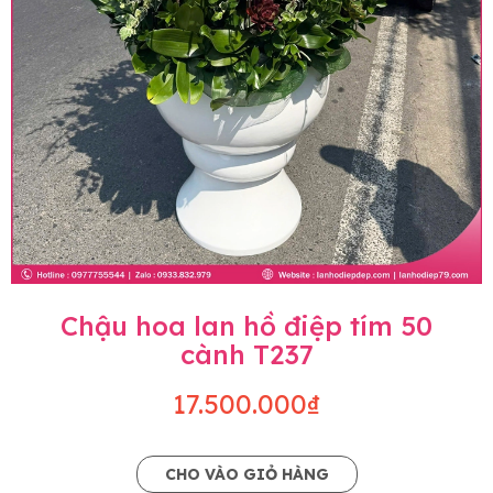
Chậu hoa lan hồ điệp tím 50
cành T237
17.500.000₫
CHO VÀO GIỎ HÀNG