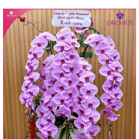
quy định hiện hành.
• Giá trên được miễn ship giao trong nội thành,
miễn phí in thiệp - banner theo yêu cầu khách
hàng.
• Beautiful Orchids liên kết với các cửa hàng
trên toàn quốc để phục vụ giao hoa tận nơi, mỗi
khu vực sẽ có mức giá khác nhau (tùy vào chi
phí mặt bằng, nguyên vật liệu,..) nên giá có thể sẽ
thay đổi so với giá niêm yết trên website. Khách
hàng ở Tỉnh thành khác vui lòng chủ động hỏi lại
giá trước khi đặt hàng, shop sẽ chủ động báo giá
chính xác khi có địa chỉ giao hàng cụ thể.