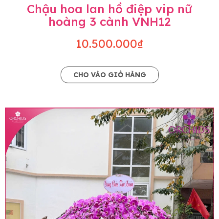
Chậu hoa lan hồ điệp vip nữ
hoàng 3 cành VNH12
10.500.000₫
CHO VÀO GIỎ HÀNG