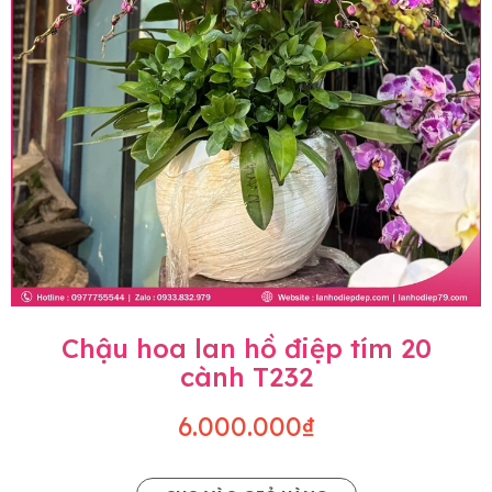
Chậu hoa lan hồ điệp tím 20
cành T232
6.000.000₫