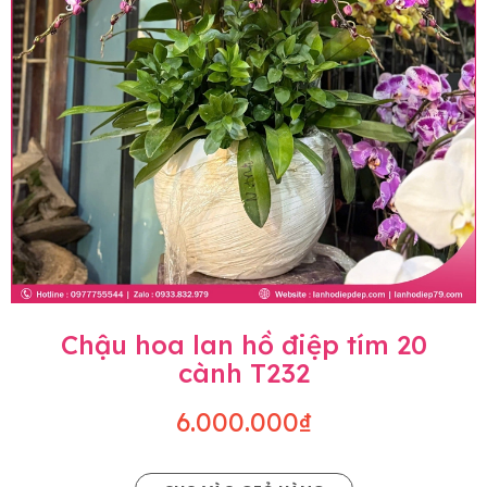
Chậu hoa lan hồ điệp tím 20
cành T232
6.000.000₫