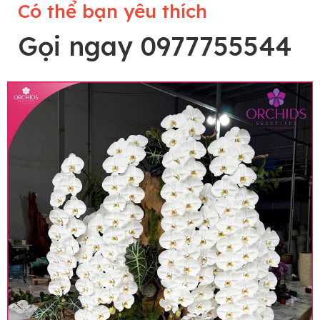
Có thể bạn yêu thích
Gọi ngay 0977755544
Lưu ý trước khi đặt hàng
• Về cây hoa: Một chậu hoa lan hồ điệp đẹp và
hoàn chỉnh sẽ được phối ghép từ nhiều cây hoa
và tạo dáng hoàn toàn thủ công nên có thể sẽ
khác nhau đôi chút giữa sản phẩm thực tế và