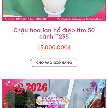
Chậu hoa lan hồ điệp tím 50
cành T235
15.000.000₫
CHO VÀO GIỎ HÀNG