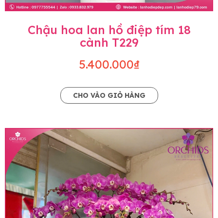
Chậu hoa lan hồ điệp tím 18
cành T229
5.400.000₫
CHO VÀO GIỎ HÀNG