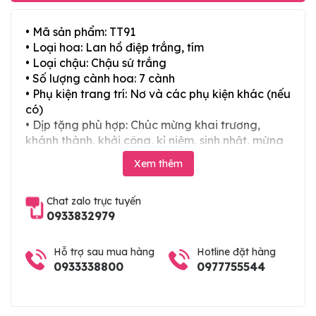
• Mã sản phẩm: TT91
• Loại hoa: Lan hồ điệp trắng, tím
• Loại chậu: Chậu sứ trắng
• Số lượng cành hoa: 7 cành
• Phụ kiện trang trí: Nơ và các phụ kiện khác (nếu
có)
• Dịp tặng phù hợp: Chúc mừng khai trương,
khánh thành, khởi công, kỉ niệm, sinh nhật, mừng
thọ, mừng cưới, tân gia và các ngày lễ tết trong
Xem thêm
năm
Chat zalo trực tuyến
0933832979
Hỗ trợ sau mua hàng
Hotline đặt hàng
0933338800
0977755544