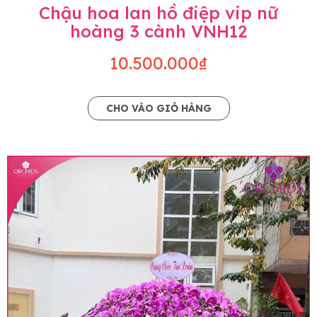
Chậu hoa lan hồ điệp vip nữ
hoàng 3 cành VNH12
10.500.000₫
CHO VÀO GIỎ HÀNG