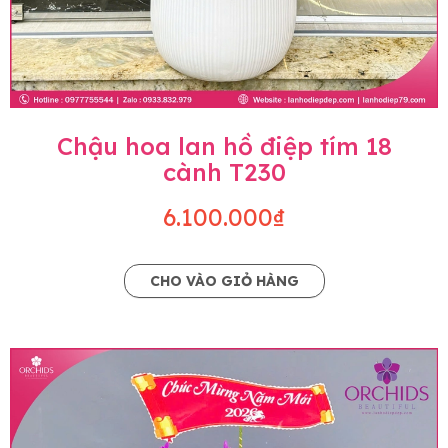
Chậu hoa lan hồ điệp tím 18
cành T230
6.100.000₫
CHO VÀO GIỎ HÀNG