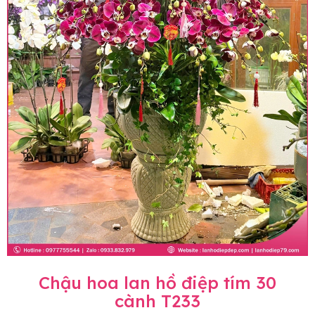
Chậu hoa lan hồ điệp tím 30
cành T233