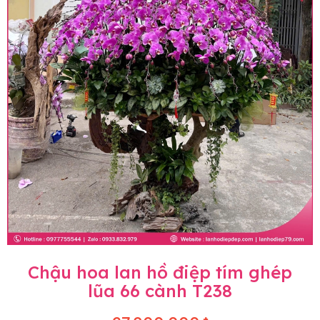
Chậu hoa lan hồ điệp tím ghép
lũa 66 cành T238