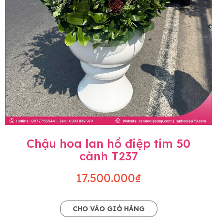
Chậu hoa lan hồ điệp tím 50
cành T237
17.500.000₫
CHO VÀO GIỎ HÀNG