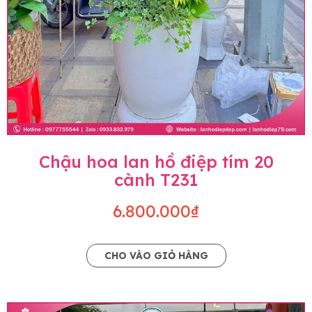
Chậu hoa lan hồ điệp tím 20
cành T231
6.800.000₫
CHO VÀO GIỎ HÀNG