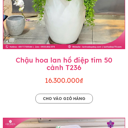
Chậu hoa lan hồ điệp tím 50
cành T236
16.300.000₫
CHO VÀO GIỎ HÀNG