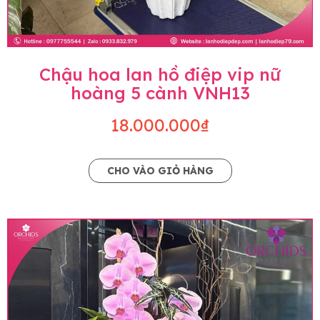
Chậu hoa lan hồ điệp vip nữ
hoàng 5 cành VNH13
18.000.000₫
CHO VÀO GIỎ HÀNG