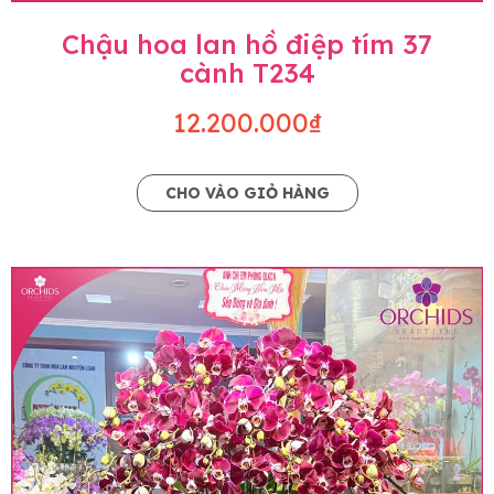
Chậu hoa lan hồ điệp tím 37
cành T234
12.200.000₫
CHO VÀO GIỎ HÀNG