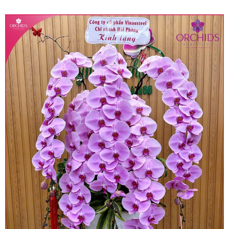
quy định hiện hành.
• Giá trên được miễn ship giao trong nội thành,
miễn phí in thiệp - banner theo yêu cầu khách
hàng.
• Beautiful Orchids liên kết với các cửa hàng
trên toàn quốc để phục vụ giao hoa tận nơi, mỗi
khu vực sẽ có mức giá khác nhau (tùy vào chi
phí mặt bằng, nguyên vật liệu,..) nên giá có thể sẽ
thay đổi so với giá niêm yết trên website. Khách
hàng ở Tỉnh thành khác vui lòng chủ động hỏi lại
giá trước khi đặt hàng, shop sẽ chủ động báo giá
chính xác khi có địa chỉ giao hàng cụ thể.