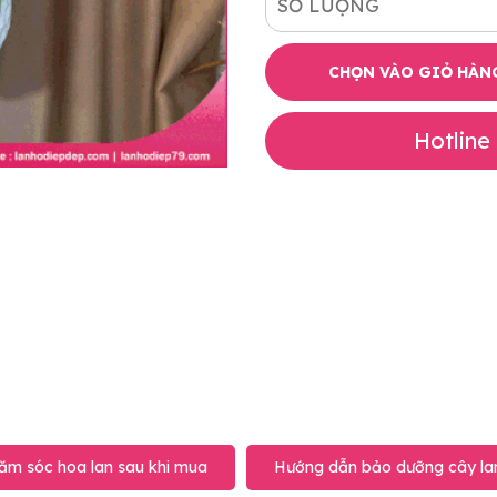
SỐ LƯỢNG
CHỌN VÀO GIỎ HÀN
Hotline
ăm sóc hoa lan sau khi mua
Hướng dẫn bảo dưỡng cây lan