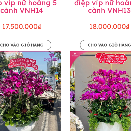
p vip nữ hoàng 5
điệp vip nữ hoà
cành VNH14
cành VNH13
17.500.000₫
18.000.000₫
CHO VÀO GIỎ HÀNG
CHO VÀO GIỎ HÀN
p và hoàn chỉnh sẽ được phối ghép từ nhiều cây hoa và tạ
và trên hình. Cây hoa lan còn phụ thuộc theo mùa và điều 
i về độ dầy hoa, thưa hoa và cách trang trí.
hids cam kết sản phẩm được thực hiện dựa trên mẫu đã ch
ậu cũng như phụ kiện trang trí chúng tôi sẽ chủ động liên 
uyên mức giá không thay đổi. Trường hợp không đủ thời gia