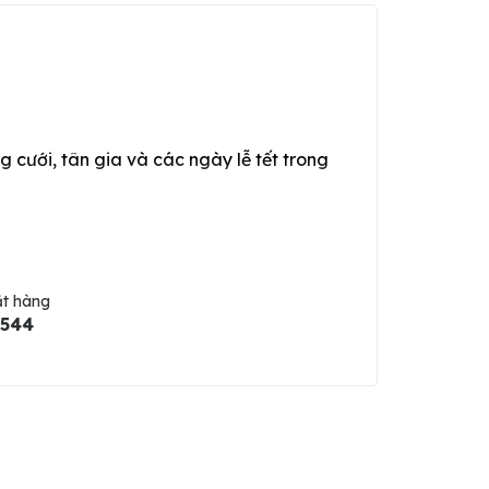
g cưới, tân gia và các ngày lễ tết trong
ặt hàng
5544