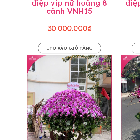
điệp vip nữ hoàng 8
điệ
cành VNH15
30.000.000₫
CHO VÀO GIỎ HÀNG
Lưu ý trước khi đặt hàng
• Về cây hoa: Một chậu hoa lan hồ điệp đẹ
khác nhau đôi chút giữa sản phẩm thực tế 
nhiều, nở ít khi shop có sẵn nên sẽ thay đổ
• Về kiểu dáng & phụ kiện: Beautiful Orc
nếu có thay đổi về màu sắc hoa và kiểu ch
loại hoa và phụ kiện thay thế, vẫn giữ ng