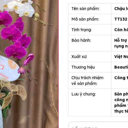
Tên sản phẩm:
Chậu l
Mã sản phẩm:
TT132
Tình trạng:
Còn h
Bảo hành:
Hỗ trợ
rụng n
Xuất xứ:
Việt 
Thương hiệu
Beauti
Chịu trách nhiệm
Công 
về sản phẩm:
Lưu ý chung:
Sản ph
công n
phẩm t
thực t