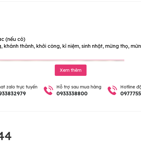
ác (nếu có)
 khánh thành, khởi công, kỉ niệm, sinh nhật, mừng thọ, mừn
Xem thêm
at zalo trực tuyến
Hỗ trợ sau mua hàng
Hotline đ
933832979
0933338800
097775
44