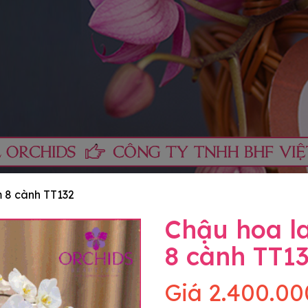
m 8 cành TT132
Chậu hoa la
8 cành TT1
Giá
2.400.00