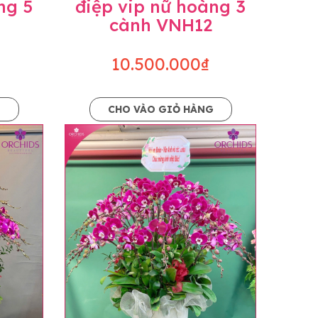
ng 5
điệp vip nữ hoàng 3
cành VNH12
10.500.000₫
G
CHO VÀO GIỎ HÀNG
o dáng hoàn toàn thủ công nên có thể sẽ
kiện khách quan, tùy vào thời điểm hoa nở
ọn với mức độ giống mẫu khoảng 80-90%,
lạc với khách hàng để thông báo và tư vấn
n hoặc không liên lạc được với người