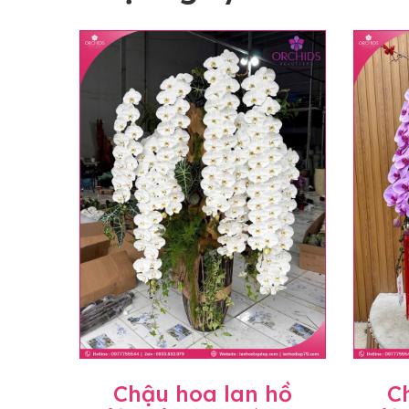
Chậu hoa lan hồ
C