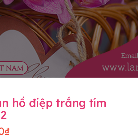
n hồ điệp trắng tím
32
0₫