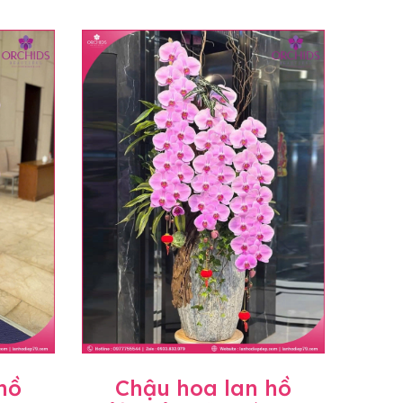
hồ
Chậu hoa lan hồ