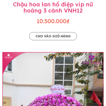
Chậu hoa lan hồ điệp vip nữ
hoàng 3 cành VNH12
10.500.000₫
CHO VÀO GIỎ HÀNG