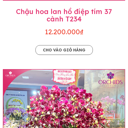
Chậu hoa lan hồ điệp tím 37
cành T234
12.200.000₫
CHO VÀO GIỎ HÀNG