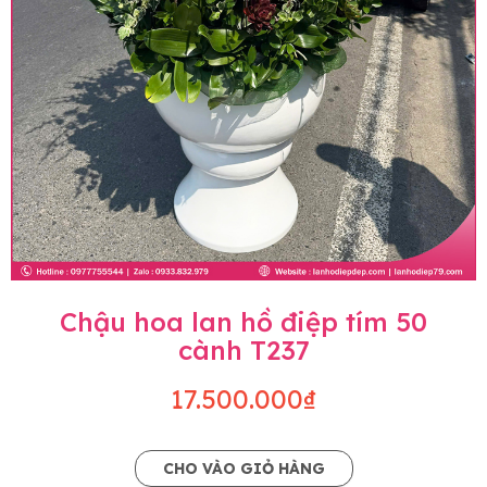
Chậu hoa lan hồ điệp tím 50
cành T237
17.500.000₫
CHO VÀO GIỎ HÀNG