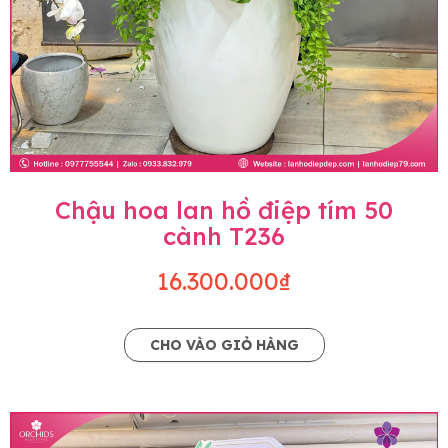
Chậu hoa lan hồ điệp tím 50
cành T236
16.300.000₫
CHO VÀO GIỎ HÀNG