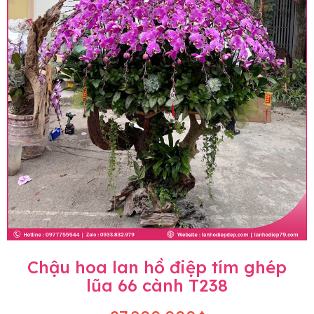
Chậu hoa lan hồ điệp tím ghép
lũa 66 cành T238