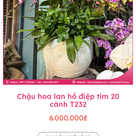
Chậu hoa lan hồ điệp tím 20
cành T232
6.000.000₫