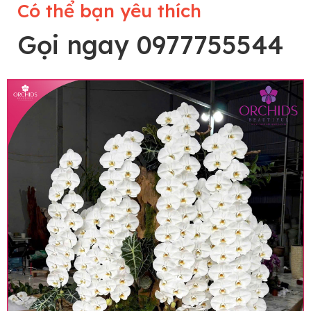
Có thể bạn yêu thích
Gọi ngay 0977755544
Lưu ý trước khi đặt hàng
• Về cây hoa: Một chậu hoa lan hồ điệp đẹp và
hoàn chỉnh sẽ được phối ghép từ nhiều cây hoa
và tạo dáng hoàn toàn thủ công nên có thể sẽ
khác nhau đôi chút giữa sản phẩm thực tế và