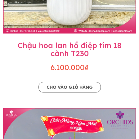
Chậu hoa lan hồ điệp tím 18
cành T230
6.100.000₫
CHO VÀO GIỎ HÀNG