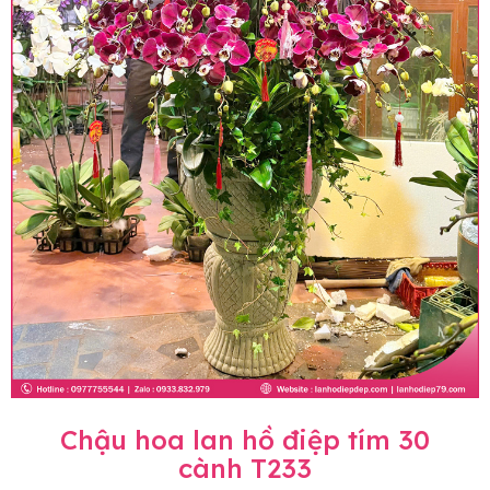
Chậu hoa lan hồ điệp tím 30
cành T233