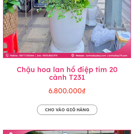
Chậu hoa lan hồ điệp tím 20
cành T231
6.800.000₫
CHO VÀO GIỎ HÀNG