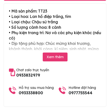
• Mã sản phẩm: TT23
• Loại hoa: Lan hồ điệp trắng, tím
• Loại chậu: Chậu sứ trắng
• Số lượng cành hoa: 8 cành
• Phụ kiện trang trí: Nơ và các phụ kiện khác (nếu
có)
• Dịp tặng phù hợp: Chúc mừng khai trương,
khánh thành, khởi công, kỉ niệm, sinh nhật, mừng
thọ, mừng cưới, tân gia và các ngày lễ tết trong
Xem thêm
năm
Chat zalo trực tuyến
0933832979
Hỗ trợ sau mua hàng
Hotline đặt hàng
0933338800
0977755544