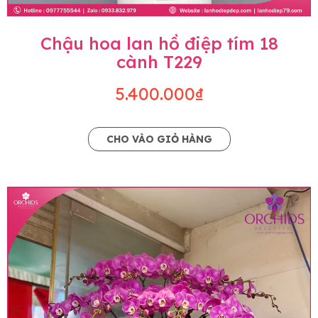
Chậu hoa lan hồ điệp tím 18
cành T229
5.400.000₫
CHO VÀO GIỎ HÀNG