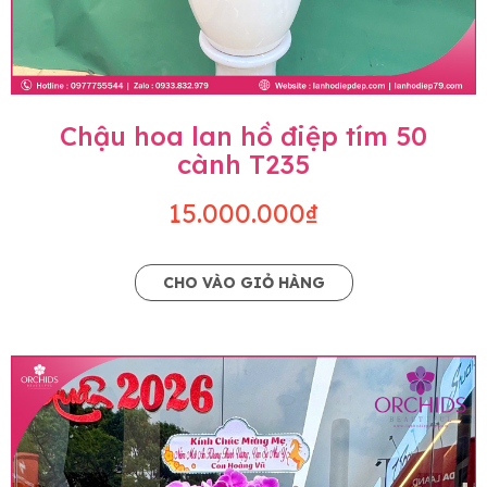
Chậu hoa lan hồ điệp tím 50
cành T235
15.000.000₫
CHO VÀO GIỎ HÀNG