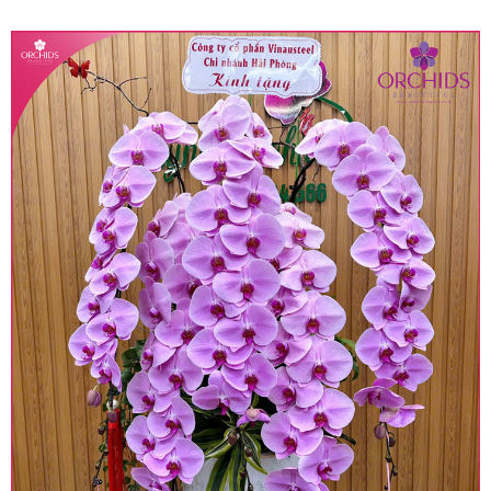
quy định hiện hành.
• Giá trên được miễn ship giao trong nội thành,
miễn phí in thiệp - banner theo yêu cầu khách
hàng.
• Beautiful Orchids liên kết với các cửa hàng
trên toàn quốc để phục vụ giao hoa tận nơi, mỗi
khu vực sẽ có mức giá khác nhau (tùy vào chi
phí mặt bằng, nguyên vật liệu,..) nên giá có thể sẽ
thay đổi so với giá niêm yết trên website. Khách
hàng ở Tỉnh thành khác vui lòng chủ động hỏi lại
giá trước khi đặt hàng, shop sẽ chủ động báo giá
chính xác khi có địa chỉ giao hàng cụ thể.