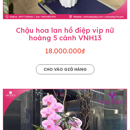
Chậu hoa lan hồ điệp vip nữ
hoàng 5 cành VNH13
18.000.000₫
CHO VÀO GIỎ HÀNG