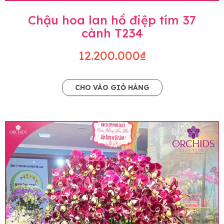
Chậu hoa lan hồ điệp tím 37
cành T234
12.200.000₫
CHO VÀO GIỎ HÀNG