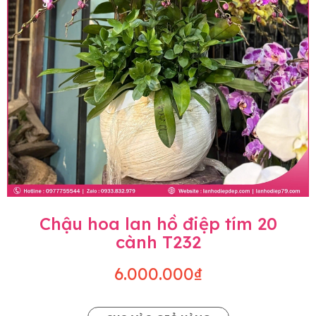
Chậu hoa lan hồ điệp tím 20
cành T232
6.000.000₫