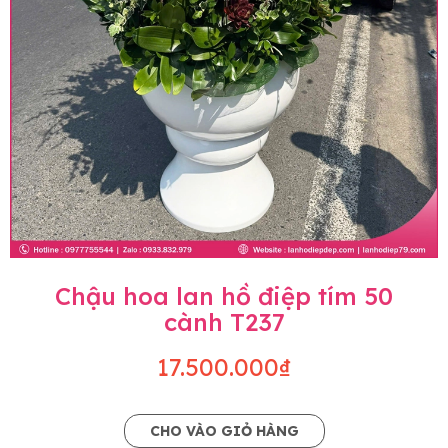
Chậu hoa lan hồ điệp tím 50
cành T237
17.500.000₫
CHO VÀO GIỎ HÀNG