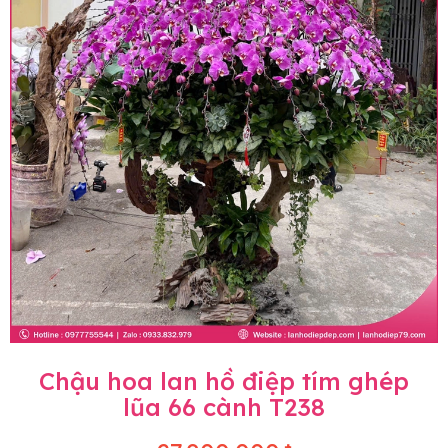
Chậu hoa lan hồ điệp tím ghép
lũa 66 cành T238