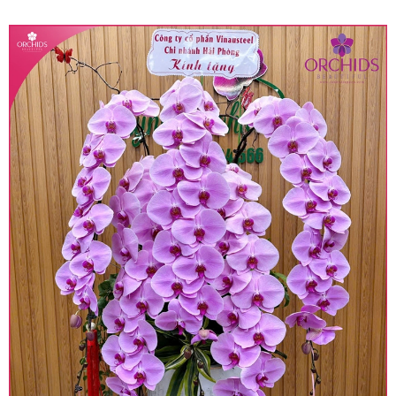
quy định hiện hành.
• Giá trên được miễn ship giao trong nội thành,
miễn phí in thiệp - banner theo yêu cầu khách
hàng.
• Beautiful Orchids liên kết với các cửa hàng
trên toàn quốc để phục vụ giao hoa tận nơi, mỗi
khu vực sẽ có mức giá khác nhau (tùy vào chi
phí mặt bằng, nguyên vật liệu,..) nên giá có thể sẽ
thay đổi so với giá niêm yết trên website. Khách
hàng ở Tỉnh thành khác vui lòng chủ động hỏi lại
giá trước khi đặt hàng, shop sẽ chủ động báo giá
chính xác khi có địa chỉ giao hàng cụ thể.