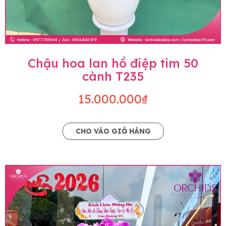
Chậu hoa lan hồ điệp tím 50
cành T235
15.000.000₫
CHO VÀO GIỎ HÀNG