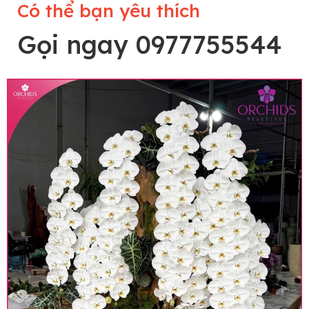
Có thể bạn yêu thích
Gọi ngay 0977755544
Lưu ý trước khi đặt hàng
• Về cây hoa: Một chậu hoa lan hồ điệp đẹp và
hoàn chỉnh sẽ được phối ghép từ nhiều cây hoa
và tạo dáng hoàn toàn thủ công nên có thể sẽ
khác nhau đôi chút giữa sản phẩm thực tế và