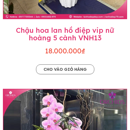
Chậu hoa lan hồ điệp vip nữ
hoàng 5 cành VNH13
18.000.000₫
CHO VÀO GIỎ HÀNG