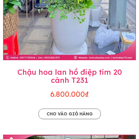
Chậu hoa lan hồ điệp tím 20
cành T231
6.800.000₫
CHO VÀO GIỎ HÀNG