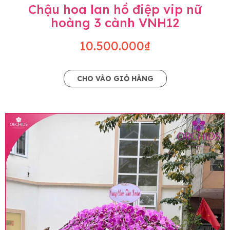
Chậu hoa lan hồ điệp vip nữ
hoàng 3 cành VNH12
10.500.000₫
CHO VÀO GIỎ HÀNG