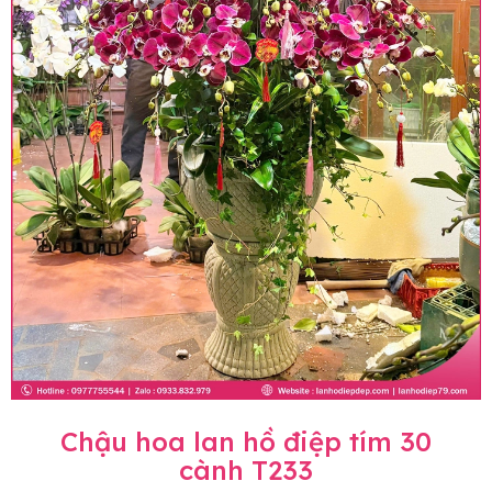
Chậu hoa lan hồ điệp tím 30
cành T233