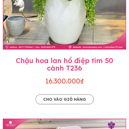
Chậu hoa lan hồ điệp tím 50
cành T236
16.300.000₫
CHO VÀO GIỎ HÀNG