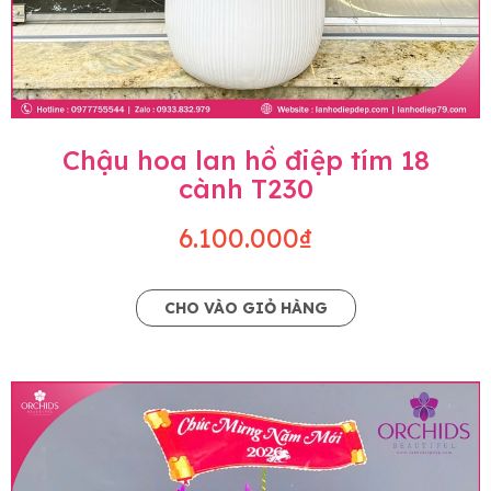
Chậu hoa lan hồ điệp tím 18
cành T230
6.100.000₫
CHO VÀO GIỎ HÀNG