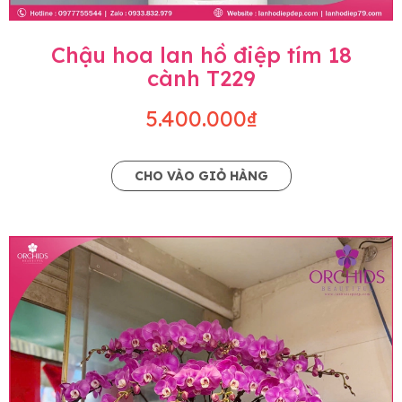
Chậu hoa lan hồ điệp tím 18
cành T229
5.400.000₫
CHO VÀO GIỎ HÀNG