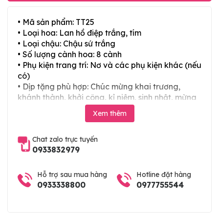
• Mã sản phẩm: TT25
• Loại hoa: Lan hồ điệp trắng, tím
• Loại chậu: Chậu sứ trắng
• Số lượng cành hoa: 8 cành
• Phụ kiện trang trí: Nơ và các phụ kiện khác (nếu
có)
• Dịp tặng phù hợp: Chúc mừng khai trương,
khánh thành, khởi công, kỉ niệm, sinh nhật, mừng
thọ, mừng cưới, tân gia và các ngày lễ tết trong
Xem thêm
năm
Chat zalo trực tuyến
0933832979
Hỗ trợ sau mua hàng
Hotline đặt hàng
0933338800
0977755544