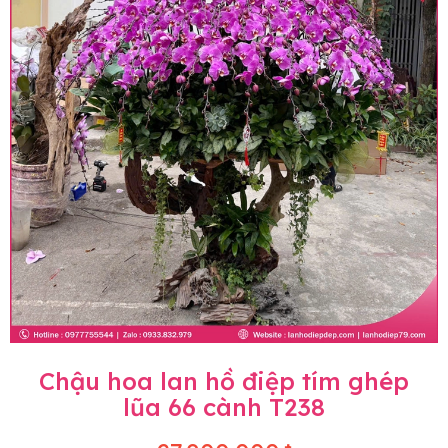
Chậu hoa lan hồ điệp tím ghép
lũa 66 cành T238