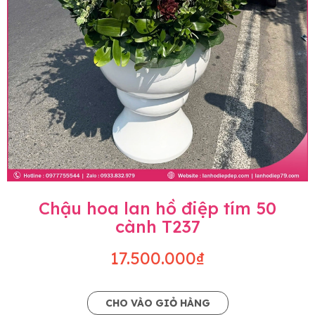
Chậu hoa lan hồ điệp tím 50
cành T237
17.500.000₫
CHO VÀO GIỎ HÀNG