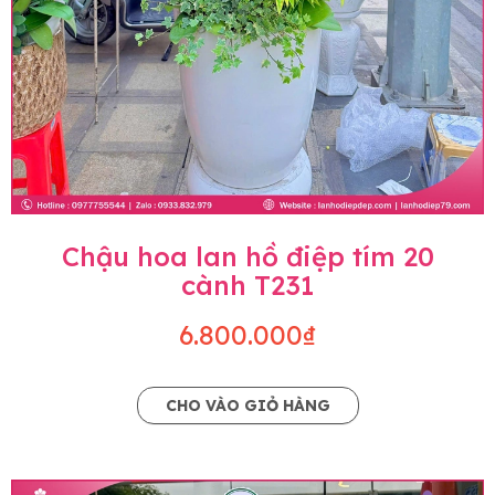
Chậu hoa lan hồ điệp tím 20
cành T231
6.800.000₫
CHO VÀO GIỎ HÀNG