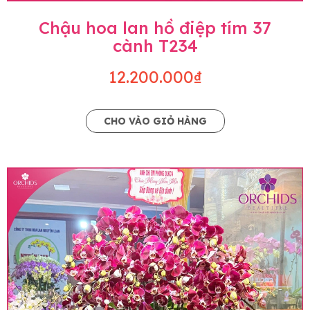
Chậu hoa lan hồ điệp tím 37
cành T234
12.200.000₫
CHO VÀO GIỎ HÀNG