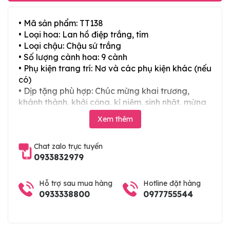
• Mã sản phẩm: TT138
• Loại hoa: Lan hồ điệp trắng, tím
• Loại chậu: Chậu sứ trắng
• Số lượng cành hoa: 9 cành
• Phụ kiện trang trí: Nơ và các phụ kiện khác (nếu
có)
• Dịp tặng phù hợp: Chúc mừng khai trương,
khánh thành, khởi công, kỉ niệm, sinh nhật, mừng
thọ, mừng cưới, tân gia và các ngày lễ tết trong
Xem thêm
năm
Chat zalo trực tuyến
0933832979
Hỗ trợ sau mua hàng
Hotline đặt hàng
0933338800
0977755544