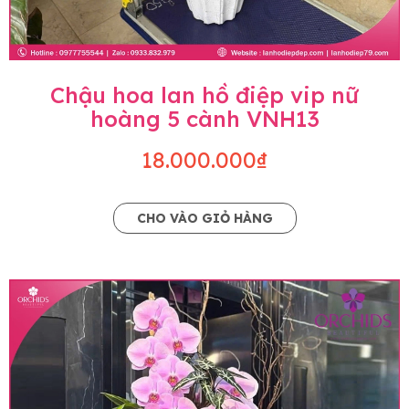
Chậu hoa lan hồ điệp vip nữ
hoàng 5 cành VNH13
18.000.000₫
CHO VÀO GIỎ HÀNG