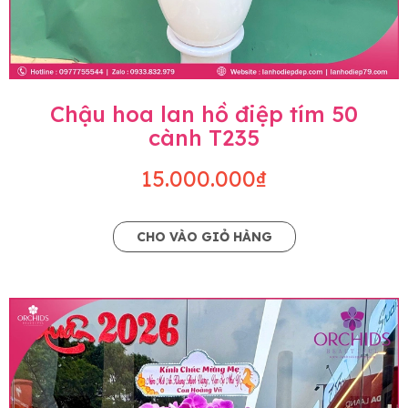
Chậu hoa lan hồ điệp tím 50
cành T235
15.000.000₫
CHO VÀO GIỎ HÀNG