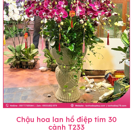
Chậu hoa lan hồ điệp tím 30
cành T233