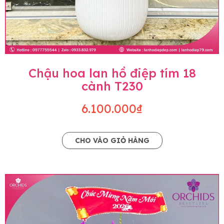
Chậu hoa lan hồ điệp tím 18
cành T230
6.100.000₫
CHO VÀO GIỎ HÀNG