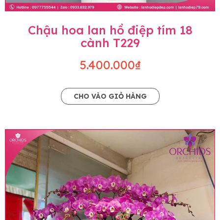
Chậu hoa lan hồ điệp tím 18
cành T229
5.400.000₫
CHO VÀO GIỎ HÀNG