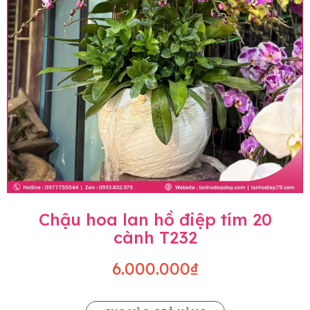
Chậu hoa lan hồ điệp tím 20
cành T232
6.000.000₫