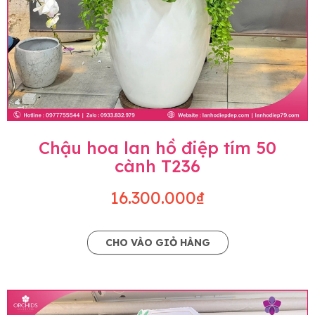
Chậu hoa lan hồ điệp tím 50
cành T236
16.300.000₫
CHO VÀO GIỎ HÀNG