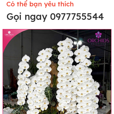
Có thể bạn yêu thích
Gọi ngay 0977755544
Lưu ý trước khi đặt hàng
• Về cây hoa: Một chậu hoa lan hồ điệp đẹp và
hoàn chỉnh sẽ được phối ghép từ nhiều cây hoa
và tạo dáng hoàn toàn thủ công nên có thể sẽ
khác nhau đôi chút giữa sản phẩm thực tế và