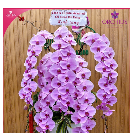
quy định hiện hành.
• Giá trên được miễn ship giao trong nội thành,
miễn phí in thiệp - banner theo yêu cầu khách
hàng.
• Beautiful Orchids liên kết với các cửa hàng
trên toàn quốc để phục vụ giao hoa tận nơi, mỗi
khu vực sẽ có mức giá khác nhau (tùy vào chi
phí mặt bằng, nguyên vật liệu,..) nên giá có thể sẽ
thay đổi so với giá niêm yết trên website. Khách
hàng ở Tỉnh thành khác vui lòng chủ động hỏi lại
giá trước khi đặt hàng, shop sẽ chủ động báo giá
chính xác khi có địa chỉ giao hàng cụ thể.