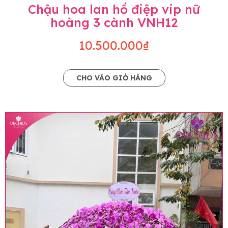
Chậu hoa lan hồ điệp vip nữ
hoàng 3 cành VNH12
10.500.000₫
CHO VÀO GIỎ HÀNG