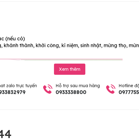
ác (nếu có)
 khánh thành, khởi công, kỉ niệm, sinh nhật, mừng thọ, mừn
Xem thêm
at zalo trực tuyến
Hỗ trợ sau mua hàng
Hotline đ
933832979
0933338800
097775
44