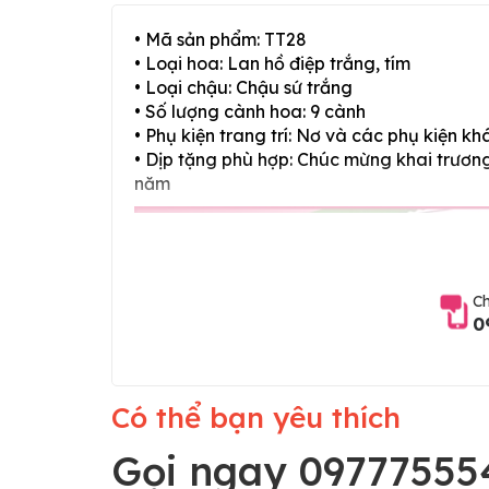
• Mã sản phẩm: TT28
• Loại hoa: Lan hồ điệp trắng, tím
• Loại chậu: Chậu sứ trắng
• Số lượng cành hoa: 9 cành
• Phụ kiện trang trí: Nơ và các phụ kiện kh
• Dịp tặng phù hợp: Chúc mừng khai trương,
năm
Ch
0
Có thể bạn yêu thích
Gọi ngay 09777555