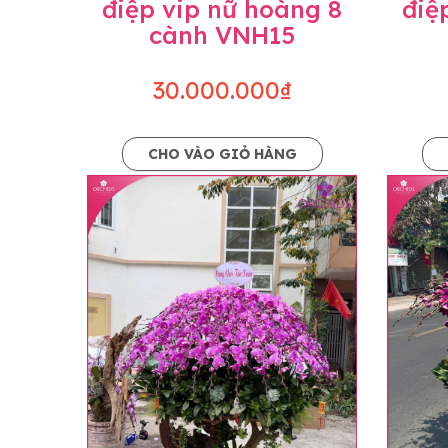
điệp vip nữ hoàng 8
điệ
cành VNH15
30.000.000₫
CHO VÀO GIỎ HÀNG
Lưu ý trước khi đặt hàng
• Về cây hoa: Một chậu hoa lan hồ điệp đẹ
khác nhau đôi chút giữa sản phẩm thực tế 
nhiều, nở ít khi shop có sẵn nên sẽ thay đổ
• Về kiểu dáng & phụ kiện: Beautiful Orc
nếu có thay đổi về màu sắc hoa và kiểu ch
loại hoa và phụ kiện thay thế, vẫn giữ ng