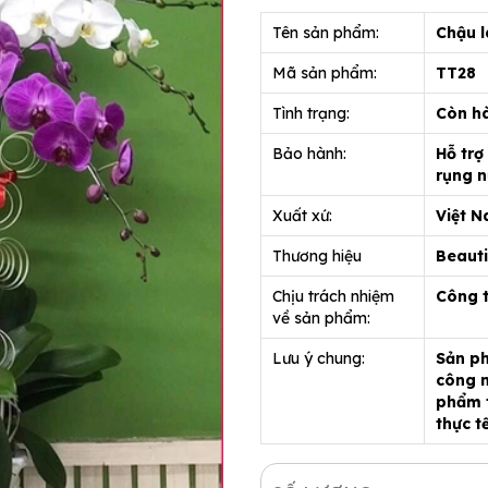
Tên sản phẩm:
Chậu l
Mã sản phẩm:
TT28
Tình trạng:
Còn h
Bảo hành:
Hỗ trợ
rụng n
Xuất xứ:
Việt 
Thương hiệu
Beauti
Chịu trách nhiệm
Công 
về sản phẩm:
Lưu ý chung:
Sản ph
công n
phẩm t
thực t