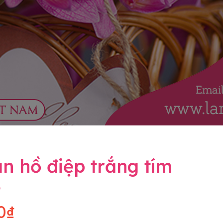
n hồ điệp trắng tím
8
0₫