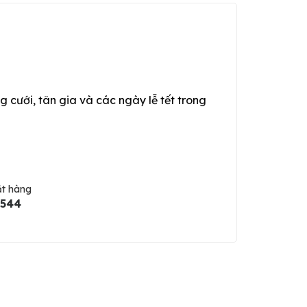
g cưới, tân gia và các ngày lễ tết trong
ặt hàng
5544