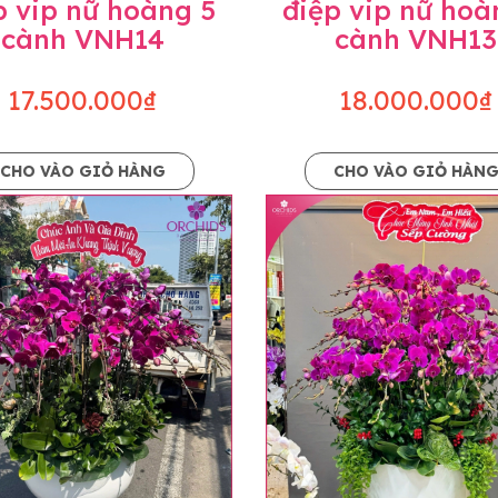
p vip nữ hoàng 5
điệp vip nữ hoà
cành VNH14
cành VNH13
17.500.000₫
18.000.000₫
CHO VÀO GIỎ HÀNG
CHO VÀO GIỎ HÀN
p và hoàn chỉnh sẽ được phối ghép từ nhiều cây hoa và tạ
và trên hình. Cây hoa lan còn phụ thuộc theo mùa và điều 
i về độ dầy hoa, thưa hoa và cách trang trí.
hids cam kết sản phẩm được thực hiện dựa trên mẫu đã ch
ậu cũng như phụ kiện trang trí chúng tôi sẽ chủ động liên 
uyên mức giá không thay đổi. Trường hợp không đủ thời gia