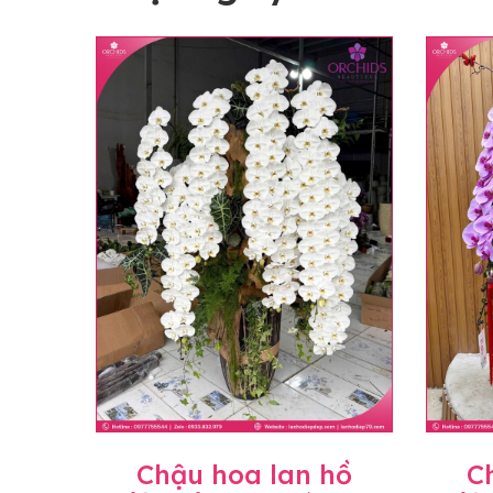
Chậu hoa lan hồ
C