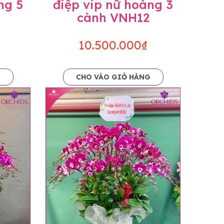
ng 5
điệp vip nữ hoàng 3
cành VNH12
10.500.000₫
G
CHO VÀO GIỎ HÀNG
o dáng hoàn toàn thủ công nên có thể sẽ
kiện khách quan, tùy vào thời điểm hoa nở
ọn với mức độ giống mẫu khoảng 80-90%,
lạc với khách hàng để thông báo và tư vấn
n hoặc không liên lạc được với người