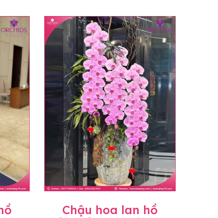
hồ
Chậu hoa lan hồ