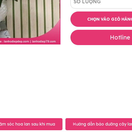
SỐ LƯỢNG
CHỌN VÀO GIỎ HÀN
Hotline
ăm sóc hoa lan sau khi mua
Hướng dẫn bảo dưỡng cây lan