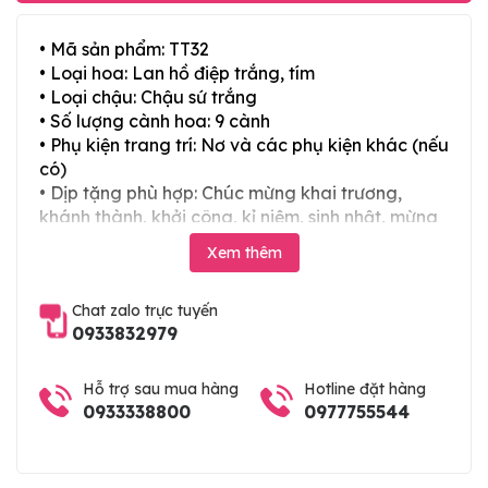
• Mã sản phẩm: TT32
• Loại hoa: Lan hồ điệp trắng, tím
• Loại chậu: Chậu sứ trắng
• Số lượng cành hoa: 9 cành
• Phụ kiện trang trí: Nơ và các phụ kiện khác (nếu
có)
• Dịp tặng phù hợp: Chúc mừng khai trương,
khánh thành, khởi công, kỉ niệm, sinh nhật, mừng
thọ, mừng cưới, tân gia và các ngày lễ tết trong
Xem thêm
năm
Chat zalo trực tuyến
0933832979
Hỗ trợ sau mua hàng
Hotline đặt hàng
0933338800
0977755544