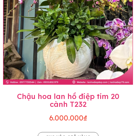
Chậu hoa lan hồ điệp tím 20
cành T232
6.000.000₫