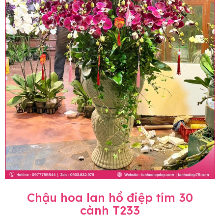
Chậu hoa lan hồ điệp tím 30
cành T233