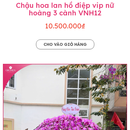
Chậu hoa lan hồ điệp vip nữ
hoàng 3 cành VNH12
10.500.000₫
CHO VÀO GIỎ HÀNG