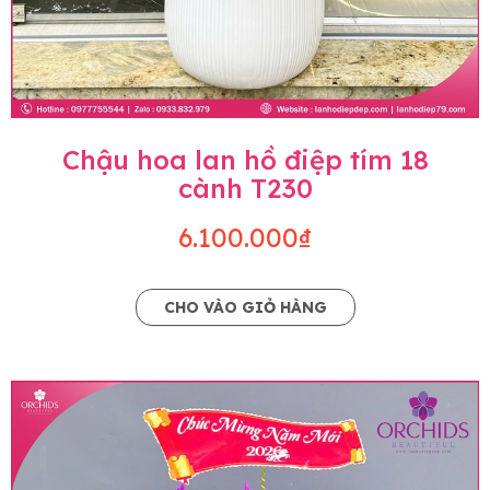
Chậu hoa lan hồ điệp tím 18
cành T230
6.100.000₫
CHO VÀO GIỎ HÀNG