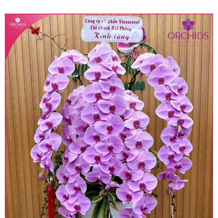
quy định hiện hành.
• Giá trên được miễn ship giao trong nội thành,
miễn phí in thiệp - banner theo yêu cầu khách
hàng.
• Beautiful Orchids liên kết với các cửa hàng
trên toàn quốc để phục vụ giao hoa tận nơi, mỗi
khu vực sẽ có mức giá khác nhau (tùy vào chi
phí mặt bằng, nguyên vật liệu,..) nên giá có thể sẽ
thay đổi so với giá niêm yết trên website. Khách
hàng ở Tỉnh thành khác vui lòng chủ động hỏi lại
giá trước khi đặt hàng, shop sẽ chủ động báo giá
chính xác khi có địa chỉ giao hàng cụ thể.