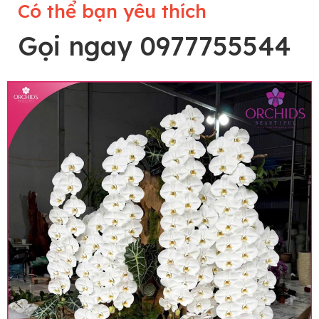
Có thể bạn yêu thích
Gọi ngay 0977755544
Lưu ý trước khi đặt hàng
• Về cây hoa: Một chậu hoa lan hồ điệp đẹp và
hoàn chỉnh sẽ được phối ghép từ nhiều cây hoa
và tạo dáng hoàn toàn thủ công nên có thể sẽ
khác nhau đôi chút giữa sản phẩm thực tế và