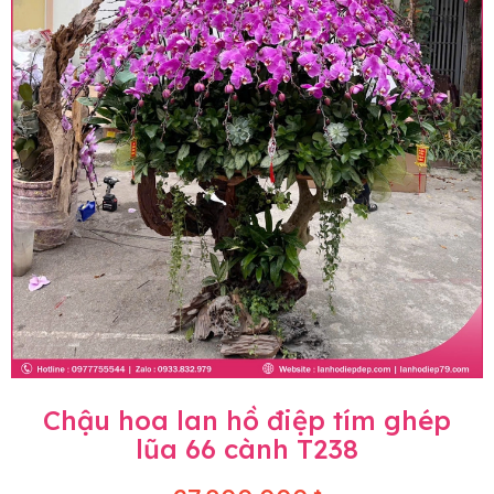
Chậu hoa lan hồ điệp tím ghép
lũa 66 cành T238