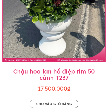
Chậu hoa lan hồ điệp tím 50
cành T237
17.500.000₫
CHO VÀO GIỎ HÀNG