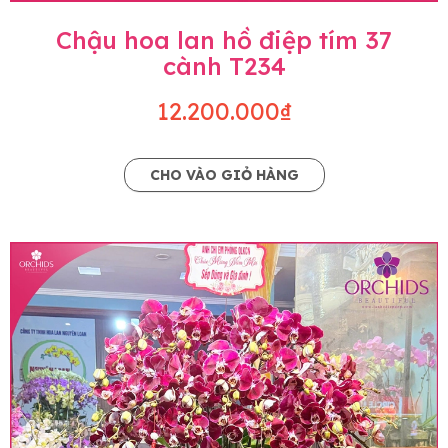
Chậu hoa lan hồ điệp tím 37
cành T234
12.200.000₫
CHO VÀO GIỎ HÀNG