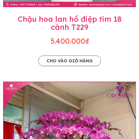
Chậu hoa lan hồ điệp tím 18
cành T229
5.400.000₫
CHO VÀO GIỎ HÀNG