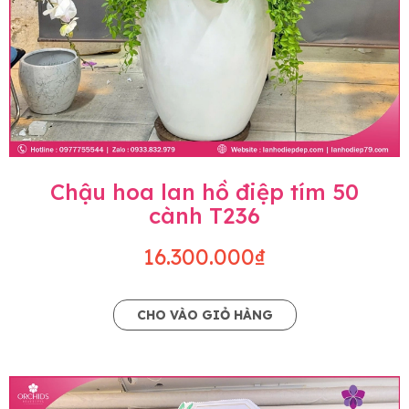
Chậu hoa lan hồ điệp tím 50
cành T236
16.300.000₫
CHO VÀO GIỎ HÀNG