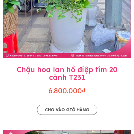
Chậu hoa lan hồ điệp tím 20
cành T231
6.800.000₫
CHO VÀO GIỎ HÀNG