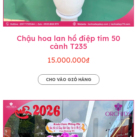
Chậu hoa lan hồ điệp tím 50
cành T235
15.000.000₫
CHO VÀO GIỎ HÀNG