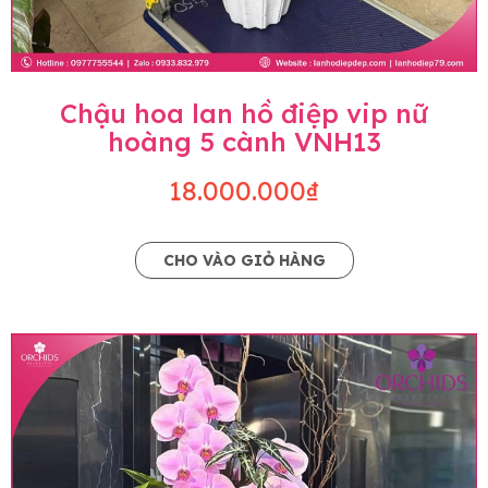
Chậu hoa lan hồ điệp vip nữ
hoàng 5 cành VNH13
18.000.000₫
CHO VÀO GIỎ HÀNG