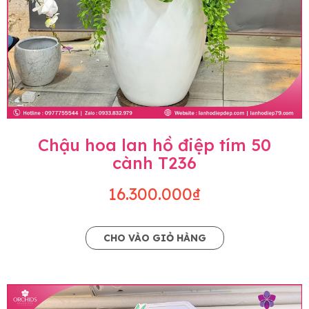
Chậu hoa lan hồ điệp tím 50
cành T236
16.300.000₫
CHO VÀO GIỎ HÀNG