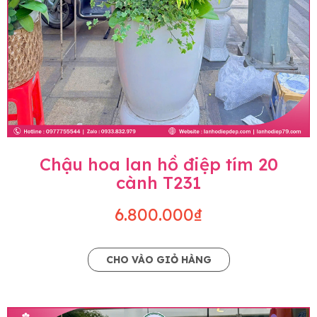
Chậu hoa lan hồ điệp tím 20
cành T231
6.800.000₫
CHO VÀO GIỎ HÀNG