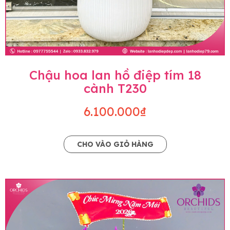
Chậu hoa lan hồ điệp tím 18
cành T230
6.100.000₫
CHO VÀO GIỎ HÀNG