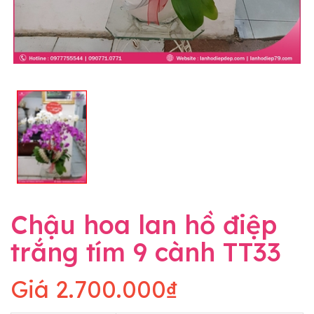
Chậu hoa lan hồ điệp
trắng tím 9 cành TT33
Giá
2.700.000₫