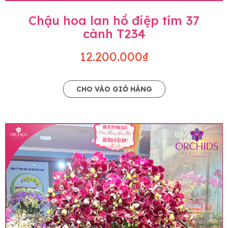
Chậu hoa lan hồ điệp tím 37
cành T234
12.200.000₫
CHO VÀO GIỎ HÀNG