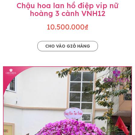
Chậu hoa lan hồ điệp vip nữ
hoàng 3 cành VNH12
10.500.000₫
CHO VÀO GIỎ HÀNG