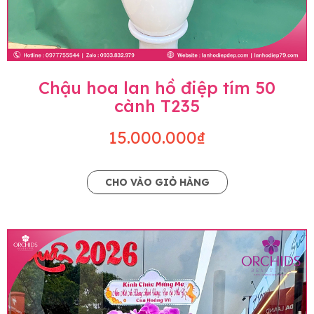
Chậu hoa lan hồ điệp tím 50
cành T235
15.000.000₫
CHO VÀO GIỎ HÀNG