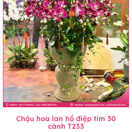
Chậu hoa lan hồ điệp tím 30
cành T233