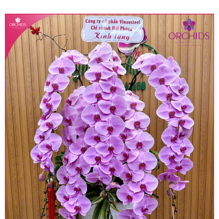
quy định hiện hành.
• Giá trên được miễn ship giao trong nội thành,
miễn phí in thiệp - banner theo yêu cầu khách
hàng.
• Beautiful Orchids liên kết với các cửa hàng
trên toàn quốc để phục vụ giao hoa tận nơi, mỗi
khu vực sẽ có mức giá khác nhau (tùy vào chi
phí mặt bằng, nguyên vật liệu,..) nên giá có thể sẽ
thay đổi so với giá niêm yết trên website. Khách
hàng ở Tỉnh thành khác vui lòng chủ động hỏi lại
giá trước khi đặt hàng, shop sẽ chủ động báo giá
chính xác khi có địa chỉ giao hàng cụ thể.