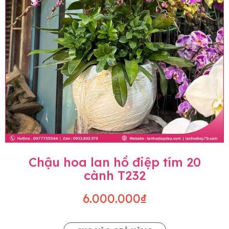
Chậu hoa lan hồ điệp tím 20
cành T232
6.000.000₫