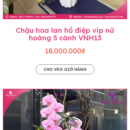
Chậu hoa lan hồ điệp vip nữ
hoàng 5 cành VNH13
18.000.000₫
CHO VÀO GIỎ HÀNG