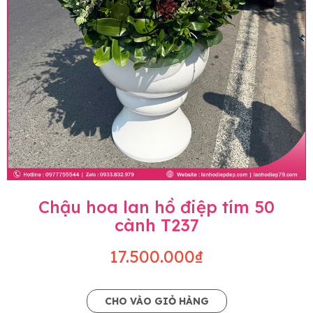
Chậu hoa lan hồ điệp tím 50
cành T237
17.500.000₫
CHO VÀO GIỎ HÀNG