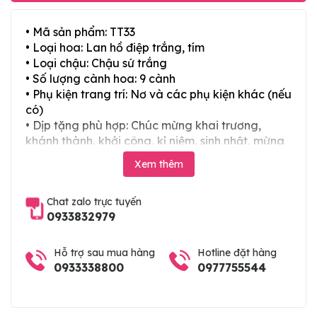
• Mã sản phẩm: TT33
• Loại hoa: Lan hồ điệp trắng, tím
• Loại chậu: Chậu sứ trắng
• Số lượng cành hoa: 9 cành
• Phụ kiện trang trí: Nơ và các phụ kiện khác (nếu
có)
• Dịp tặng phù hợp: Chúc mừng khai trương,
khánh thành, khởi công, kỉ niệm, sinh nhật, mừng
thọ, mừng cưới, tân gia và các ngày lễ tết trong
Xem thêm
năm
Chat zalo trực tuyến
0933832979
Hỗ trợ sau mua hàng
Hotline đặt hàng
0933338800
0977755544