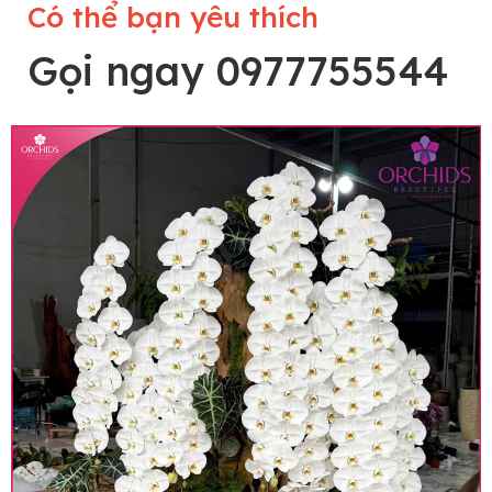
Có thể bạn yêu thích
Gọi ngay 0977755544
Lưu ý trước khi đặt hàng
• Về cây hoa: Một chậu hoa lan hồ điệp đẹp và
hoàn chỉnh sẽ được phối ghép từ nhiều cây hoa
và tạo dáng hoàn toàn thủ công nên có thể sẽ
khác nhau đôi chút giữa sản phẩm thực tế và