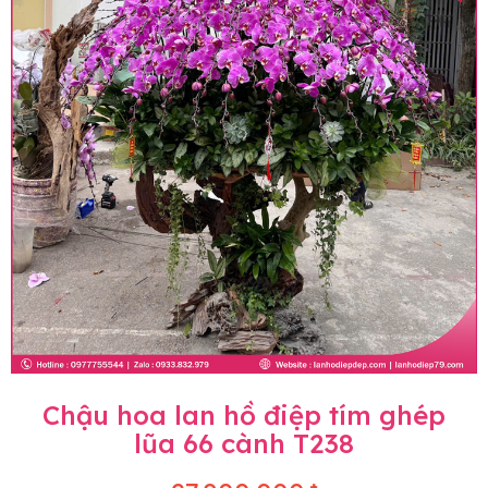
Chậu hoa lan hồ điệp tím ghép
lũa 66 cành T238