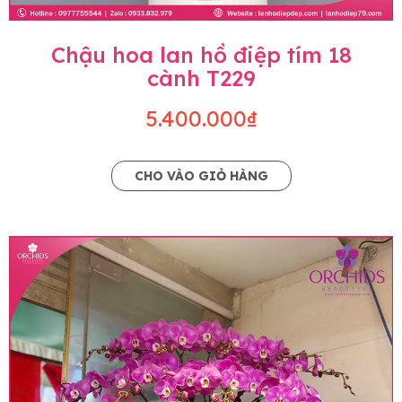
Chậu hoa lan hồ điệp tím 18
cành T229
5.400.000₫
CHO VÀO GIỎ HÀNG