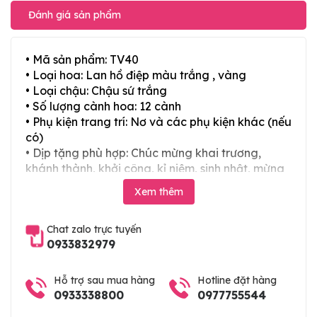
Đánh giá sản phẩm
• Mã sản phẩm: TV40
• Loại hoa: Lan hồ điệp màu trắng , vàng
• Loại chậu: Chậu sứ trắng
• Số lượng cành hoa: 12 cành
• Phụ kiện trang trí: Nơ và các phụ kiện khác (nếu
có)
• Dịp tặng phù hợp: Chúc mừng khai trương,
khánh thành, khởi công, kỉ niệm, sinh nhật, mừng
thọ, mừng cưới, tân gia và các ngày lễ tết trong
Xem thêm
năm
Chat zalo trực tuyến
0933832979
Hỗ trợ sau mua hàng
Hotline đặt hàng
0933338800
0977755544