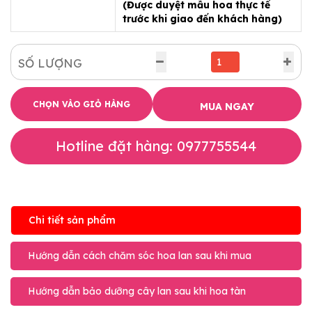
(Được duyệt mẫu hoa thực tế
trước khi giao đến khách hàng)
SỐ LƯỢNG
CHỌN VÀO GIỎ HÀNG
MUA NGAY
Hotline đặt hàng: 0977755544
Chi tiết sản phẩm
Hướng dẫn cách chăm sóc hoa lan sau khi mua
Hướng dẫn bảo dưỡng cây lan sau khi hoa tàn