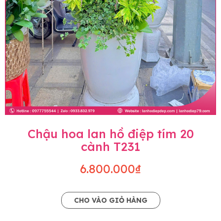
Chậu hoa lan hồ điệp tím 20
cành T231
6.800.000₫
CHO VÀO GIỎ HÀNG