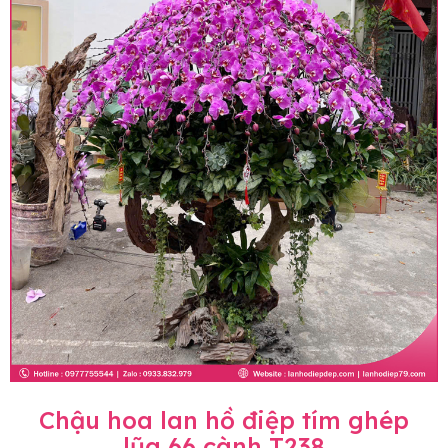
Chậu hoa lan hồ điệp tím ghép
lũa 66 cành T238