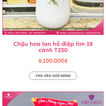
Chậu hoa lan hồ điệp tím 18
cành T230
6.100.000₫
CHO VÀO GIỎ HÀNG