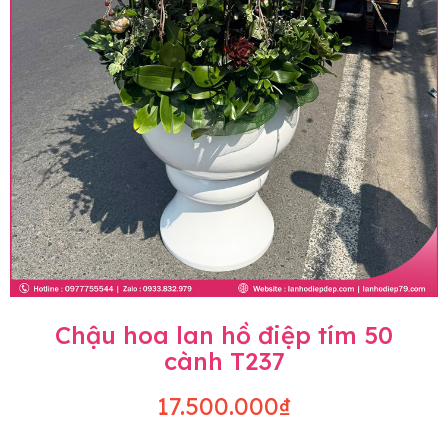
Chậu hoa lan hồ điệp tím 50
cành T237
17.500.000₫