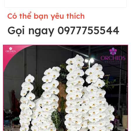
Có thể bạn yêu thích
Gọi ngay 0977755544
Lưu ý trước khi đặt hàng
• Về cây hoa: Một chậu hoa lan hồ điệp đẹp và
hoàn chỉnh sẽ được phối ghép từ nhiều cây hoa