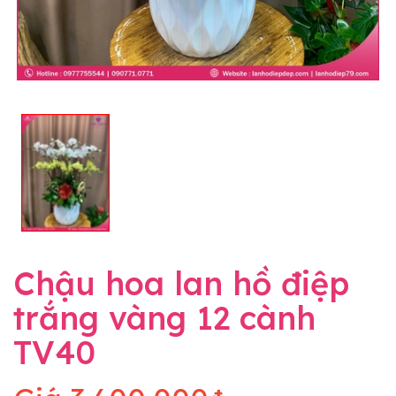
Chậu hoa lan hồ điệp
trắng vàng 12 cành
TV40