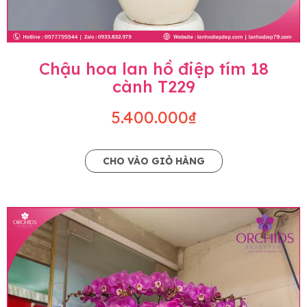
Chậu hoa lan hồ điệp tím 18
cành T229
5.400.000₫
CHO VÀO GIỎ HÀNG