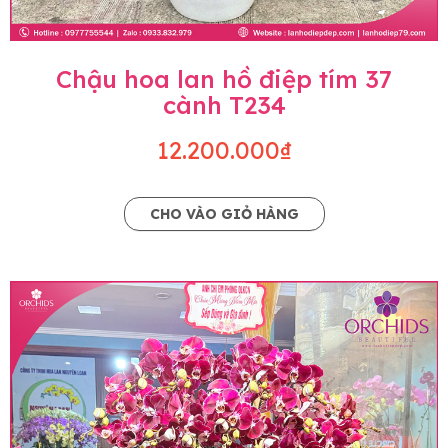
Chậu hoa lan hồ điệp tím 37
cành T234
12.200.000₫
CHO VÀO GIỎ HÀNG