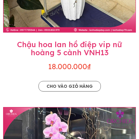
Chậu hoa lan hồ điệp vip nữ
hoàng 5 cành VNH13
18.000.000₫
CHO VÀO GIỎ HÀNG