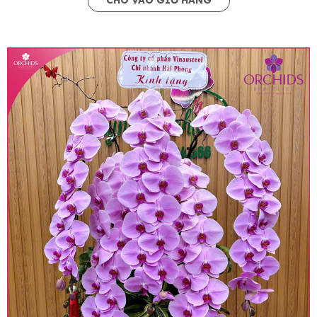
CHO VÀO GIỎ HÀNG
• Giá trên website chưa bao gồm thuế giá trị gia
tăng (thuế VAT), mức thuế được áp dụng theo
quy định hiện hành.
• Giá trên được miễn ship giao trong nội thành,
miễn phí in thiệp - banner theo yêu cầu khách
hàng.
• Beautiful Orchids liên kết với các cửa hàng
trên toàn quốc để phục vụ giao hoa tận nơi, mỗi
khu vực sẽ có mức giá khác nhau (tùy vào chi
phí mặt bằng, nguyên vật liệu,..) nên giá có thể sẽ
thay đổi so với giá niêm yết trên website. Khách
hàng ở Tỉnh thành khác vui lòng chủ động hỏi lại
giá trước khi đặt hàng, shop sẽ chủ động báo giá
chính xác khi có địa chỉ giao hàng cụ thể.