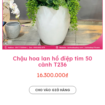
Chậu hoa lan hồ điệp tím 50
cành T236
16.300.000₫
CHO VÀO GIỎ HÀNG