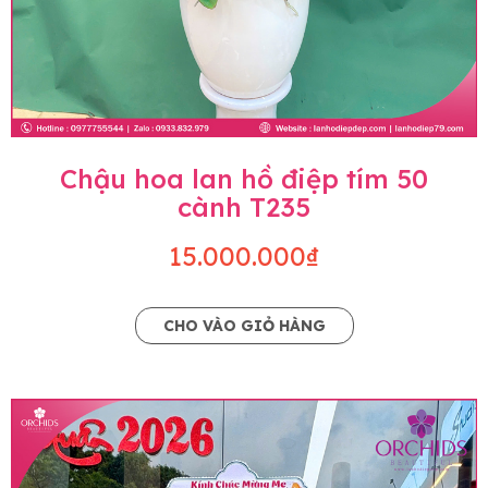
Chậu hoa lan hồ điệp tím 50
cành T235
15.000.000₫
CHO VÀO GIỎ HÀNG