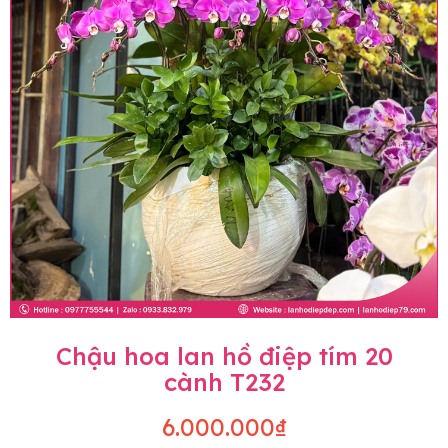
Chậu hoa lan hồ điệp tím 20
cành T232
6.000.000₫