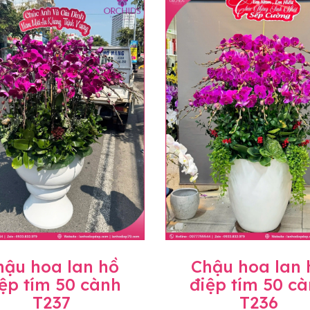
uyên mức giá không thay đổi. Trường hợp không đủ thời gia
hoa lan khác có ý nghĩa và màu sắc gần giống với mẫu đã c
trị gia tăng (thuế VAT), mức thuế được áp dụng theo quy đ
hành, miễn phí in thiệp - banner theo yêu cầu khách hàng.
àng trên toàn quốc để phục vụ giao hoa tận nơi, mỗi khu vự
ể sẽ thay đổi so với giá niêm yết trên website. Khách hàng 
áo giá chính xác khi có địa chỉ giao hàng cụ thể.
hậu hoa lan hồ
Chậu hoa lan 
ệp tím 50 cành
điệp tím 50 c
T237
T236