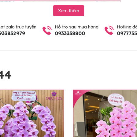
Xem thêm
at zalo trực tuyến
Hỗ trợ sau mua hàng
Hotline đ
933832979
0933338800
097775
44