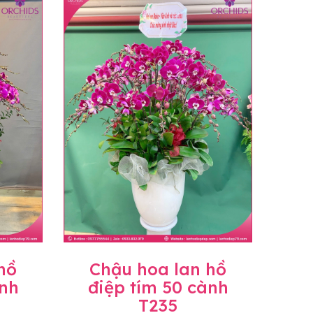
n hoặc không liên lạc được với người
họn.
ịnh hiện hành.
c sẽ có mức giá khác nhau (tùy vào chi phí
ở Tỉnh thành khác vui lòng chủ động hỏi lại
hồ
Chậu hoa lan hồ
ành
điệp tím 50 cành
T235