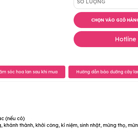
SỐ LƯỢNG
CHỌN VÀO GIỎ HÀN
Hotline
ăm sóc hoa lan sau khi mua
Hướng dẫn bảo dưỡng cây lan
ác (nếu có)
 khánh thành, khởi công, kỉ niệm, sinh nhật, mừng thọ, mừn