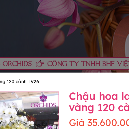
àng 120 cành TV26
Chậu hoa la
vàng 120 c
Giá
35.600.0