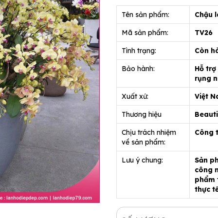
Tên sản phẩm:
Chậu l
Mã sản phẩm:
TV26
Tình trạng:
Còn h
Bảo hành:
Hỗ trợ
rụng n
Xuất xứ:
Việt 
Thương hiệu
Beauti
Chịu trách nhiệm
Công 
về sản phẩm:
Lưu ý chung:
Sản ph
công n
phẩm t
thực t