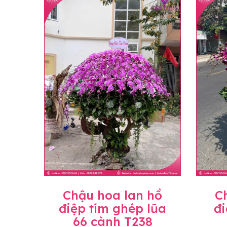
loại hoa và phụ kiện thay thế, vẫn giữ ng
đặt, chúng tôi sẽ chủ động thay thế loại 
Lưu ý về giá niêm yết
• Giá trên website chưa bao gồm thuế giá 
• Giá trên được miễn ship giao trong nội t
• Beautiful Orchids liên kết với các cửa h
mặt bằng, nguyên vật liệu,..) nên giá có th
giá trước khi đặt hàng, shop sẽ chủ động b
Chậu hoa lan hồ
C
điệp tím ghép lũa
đi
66 cành T238