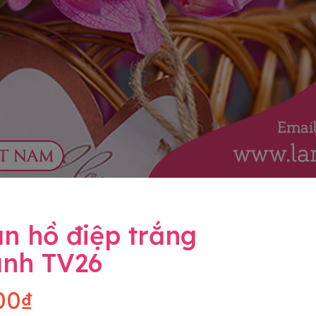
n hồ điệp trắng
ành TV26
00₫