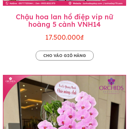
Chậu hoa lan hồ điệp vip nữ
hoàng 5 cành VNH14
17.500.000₫
CHO VÀO GIỎ HÀNG