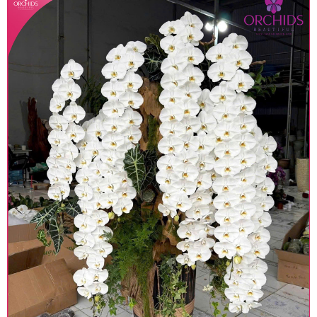
Lưu ý trước khi đặt hàng
• Về cây hoa: Một chậu hoa lan hồ điệp đẹp và
hoàn chỉnh sẽ được phối ghép từ nhiều cây hoa
và tạo dáng hoàn toàn thủ công nên có thể sẽ
khác nhau đôi chút giữa sản phẩm thực tế và
trên hình. Cây hoa lan còn phụ thuộc theo mùa
và điều kiện khách quan, tùy vào thời điểm hoa
nở nhiều, nở ít khi shop có sẵn nên sẽ thay đổi về
độ dầy hoa, thưa hoa và cách trang trí.
• Về kiểu dáng & phụ kiện: Beautiful Orchids cam
kết sản phẩm được thực hiện dựa trên mẫu đã
chọn với mức độ giống mẫu khoảng 80-90%, nếu
có thay đổi về màu sắc hoa và kiểu chậu cũng
như phụ kiện trang trí chúng tôi sẽ chủ động liên
lạc với khách hàng để thông báo và tư vấn loại