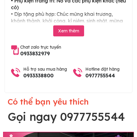
• Phụ kiện trang trí: Nơ và các phụ kiện khác (nếu
có)
• Dịp tặng phù hợp: Chúc mừng khai trương,
khánh thành, khởi công, kỉ niệm, sinh nhật, mừng
thọ, mừng cưới, tân gia và các ngày lễ tết trong
Xem thêm
năm. Hoặc làm chậu hoa lan chia buồn, hoa lan
viếng đám tang
Chat zalo trực tuyến
0933832979
Hỗ trợ sau mua hàng
Hotline đặt hàng
0933338800
0977755544
Có thể bạn yêu thích
Gọi ngay 0977755544