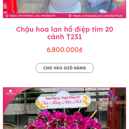
Chậu hoa lan hồ điệp tím 20
cành T231
6.800.000₫
CHO VÀO GIỎ HÀNG