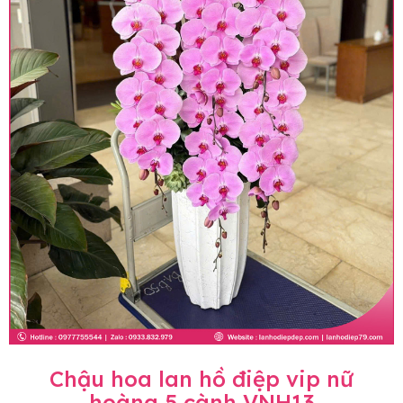
Chậu hoa lan hồ điệp vip nữ
hoàng 5 cành VNH13