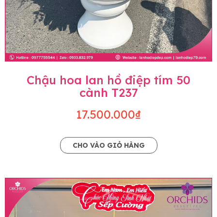
Chậu hoa lan hồ điệp tím 50
cành T237
17.500.000₫
CHO VÀO GIỎ HÀNG