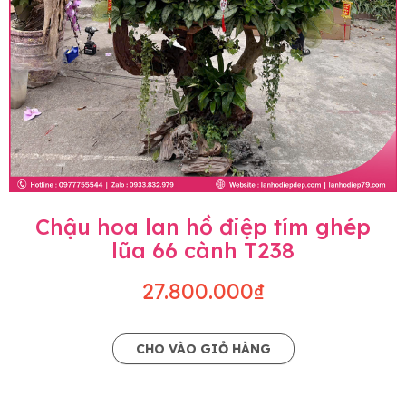
Chậu hoa lan hồ điệp tím ghép
lũa 66 cành T238
27.800.000₫
CHO VÀO GIỎ HÀNG