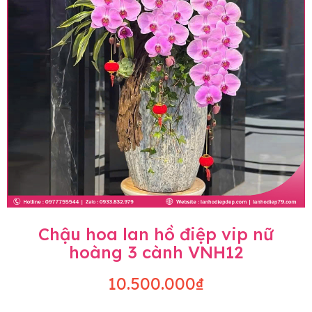
Chậu hoa lan hồ điệp vip nữ
hoàng 3 cành VNH12
10.500.000₫