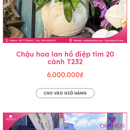
Chậu hoa lan hồ điệp tím 20
cành T232
6.000.000₫
CHO VÀO GIỎ HÀNG