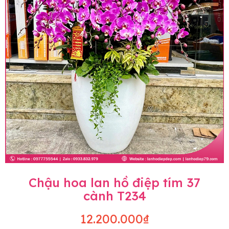
Chậu hoa lan hồ điệp tím 37
cành T234
12.200.000₫