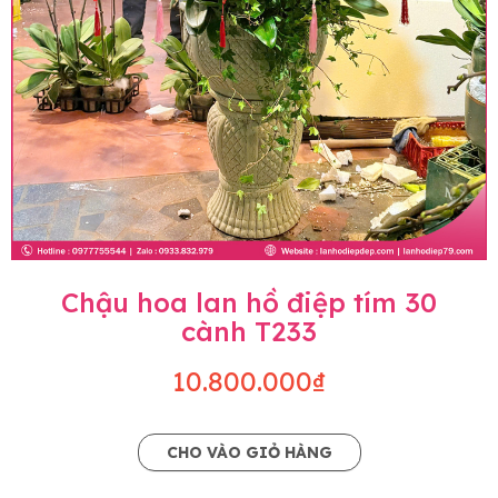
Chậu hoa lan hồ điệp tím 30
cành T233
10.800.000₫
CHO VÀO GIỎ HÀNG