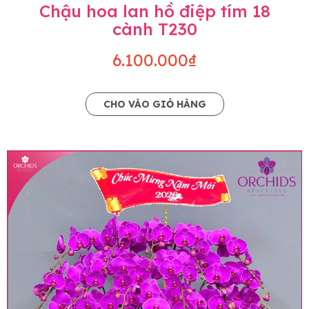
Chậu hoa lan hồ điệp tím 18
cành T230
6.100.000₫
CHO VÀO GIỎ HÀNG