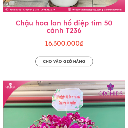
Chậu hoa lan hồ điệp tím 50
cành T236
16.300.000₫
CHO VÀO GIỎ HÀNG