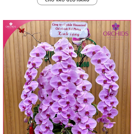
CHO VÀO GIỎ HÀNG
• Giá trên website chưa bao gồm thuế giá trị gia
tăng (thuế VAT), mức thuế được áp dụng theo
quy định hiện hành.
• Giá trên được miễn ship giao trong nội thành,
miễn phí in thiệp - banner theo yêu cầu khách
hàng.
• Beautiful Orchids liên kết với các cửa hàng
trên toàn quốc để phục vụ giao hoa tận nơi, mỗi
khu vực sẽ có mức giá khác nhau (tùy vào chi
phí mặt bằng, nguyên vật liệu,..) nên giá có thể sẽ
thay đổi so với giá niêm yết trên website. Khách
hàng ở Tỉnh thành khác vui lòng chủ động hỏi lại
giá trước khi đặt hàng, shop sẽ chủ động báo giá
chính xác khi có địa chỉ giao hàng cụ thể.