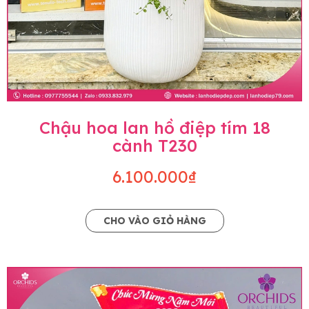
Chậu hoa lan hồ điệp tím 18
cành T230
6.100.000₫
CHO VÀO GIỎ HÀNG