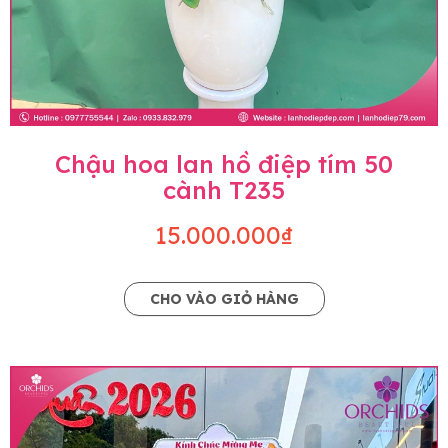
Chậu hoa lan hồ điệp tím 50
cành T235
15.000.000₫
CHO VÀO GIỎ HÀNG