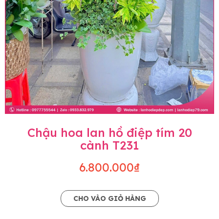
Chậu hoa lan hồ điệp tím 20
cành T231
6.800.000₫
CHO VÀO GIỎ HÀNG