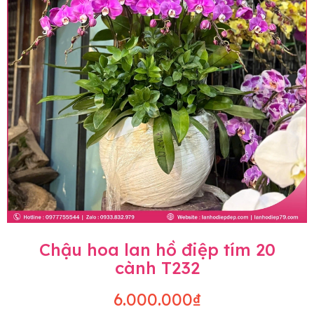
Chậu hoa lan hồ điệp tím 20
cành T232
6.000.000₫