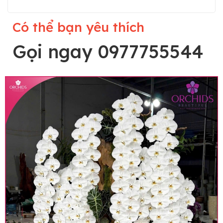
Có thể bạn yêu thích
Gọi ngay 0977755544
Lưu ý trước khi đặt hàng
• Về cây hoa: Một chậu hoa lan hồ điệp đẹp và
hoàn chỉnh sẽ được phối ghép từ nhiều cây hoa