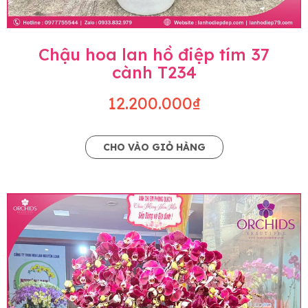
Chậu hoa lan hồ điệp tím 37
cành T234
12.200.000₫
CHO VÀO GIỎ HÀNG