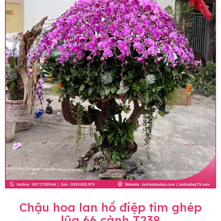
Chậu hoa lan hồ điệp tím ghép
lũa 66 cành T238