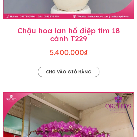
Chậu hoa lan hồ điệp tím 18
cành T229
5.400.000₫
CHO VÀO GIỎ HÀNG