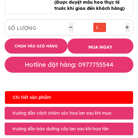
(Được duyệt mẫu hoa thực tế
trước khi giao đến khách hàng)
SỐ LƯỢNG
CHỌN VÀO GIỎ HÀNG
MUA NGAY
Hotline đặt hàng: 0977755544
Chi tiết sản phẩm
Hướng dẫn cách chăm sóc hoa lan sau khi mua
Hướng dẫn bảo dưỡng cây lan sau khi hoa tàn