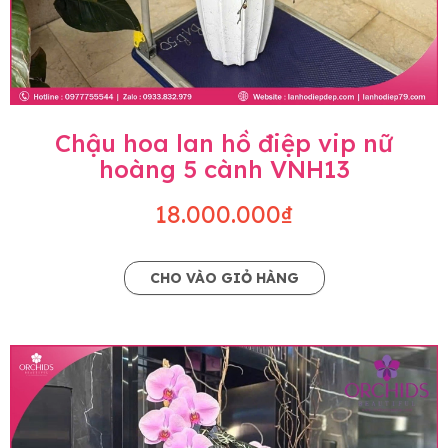
Chậu hoa lan hồ điệp vip nữ
hoàng 5 cành VNH13
18.000.000₫
CHO VÀO GIỎ HÀNG