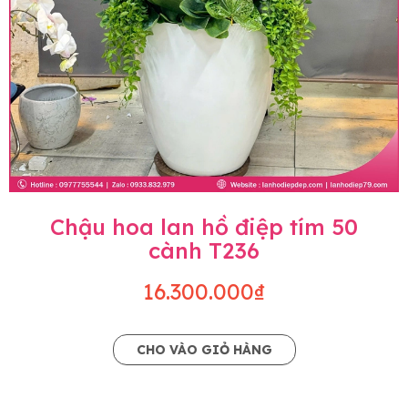
Chậu hoa lan hồ điệp tím 50
cành T236
16.300.000₫
CHO VÀO GIỎ HÀNG