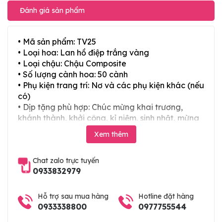
Đánh giá sản phẩm
• Mã sản phẩm: TV25
• Loại hoa: Lan hồ điệp trắng vàng
• Loại chậu: Chậu Composite
• Số lượng cành hoa: 50 cành
• Phụ kiện trang trí: Nơ và các phụ kiện khác (nếu
có)
• Dịp tặng phù hợp: Chúc mừng khai trương,
khánh thành, khởi công, kỉ niệm, sinh nhật, mừng
thọ, mừng cưới, tân gia và các ngày lễ tết trong
Xem thêm
năm
Chat zalo trực tuyến
0933832979
Hỗ trợ sau mua hàng
Hotline đặt hàng
0933338800
0977755544