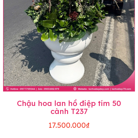
Chậu hoa lan hồ điệp tím 50
cành T237
17.500.000₫