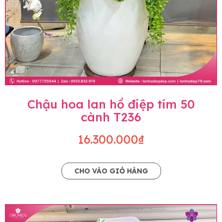
Chậu hoa lan hồ điệp tím 50
cành T236
16.300.000₫
CHO VÀO GIỎ HÀNG