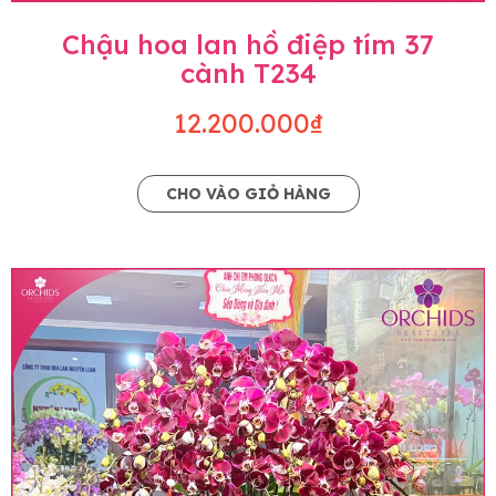
Chậu hoa lan hồ điệp tím 37
cành T234
12.200.000₫
CHO VÀO GIỎ HÀNG