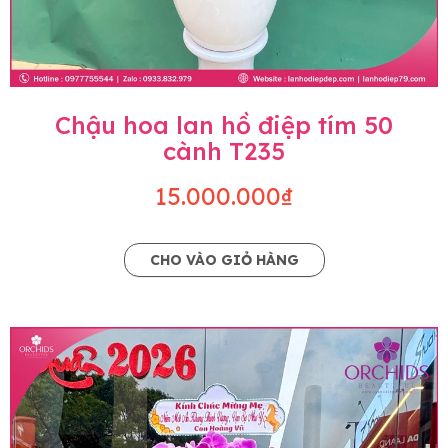
Chậu hoa lan hồ điệp tím 50
cành T235
15.000.000₫
CHO VÀO GIỎ HÀNG