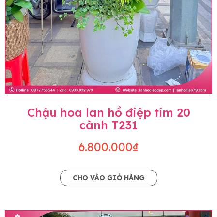
Chậu hoa lan hồ điệp tím 20
cành T231
6.800.000₫
CHO VÀO GIỎ HÀNG