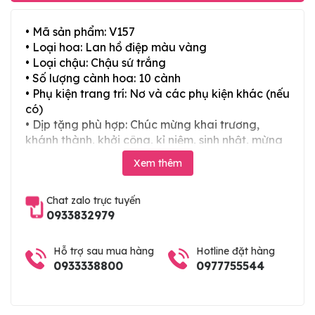
• Mã sản phẩm: V157
• Loại hoa: Lan hồ điệp màu vàng
• Loại chậu: Chậu sứ trắng
• Số lượng cành hoa: 10 cành
• Phụ kiện trang trí: Nơ và các phụ kiện khác (nếu
có)
• Dịp tặng phù hợp: Chúc mừng khai trương,
khánh thành, khởi công, kỉ niệm, sinh nhật, mừng
thọ, mừng cưới, tân gia và các ngày lễ tết trong
Xem thêm
năm
Chat zalo trực tuyến
0933832979
Hỗ trợ sau mua hàng
Hotline đặt hàng
0933338800
0977755544