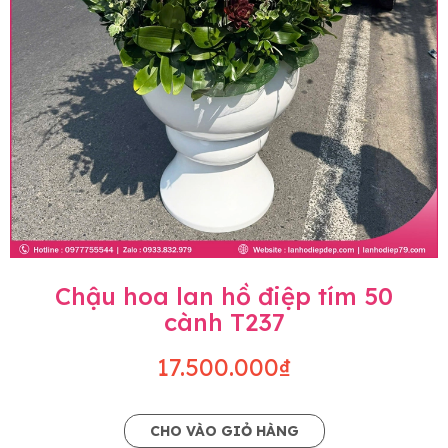
Chậu hoa lan hồ điệp tím 50
cành T237
17.500.000₫
CHO VÀO GIỎ HÀNG