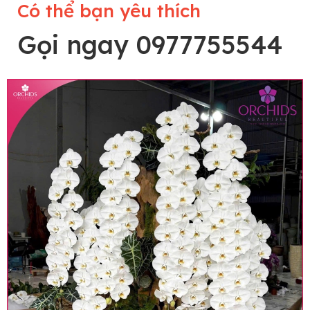
Có thể bạn yêu thích
Gọi ngay 0977755544
Lưu ý trước khi đặt hàng
• Về cây hoa: Một chậu hoa lan hồ điệp đẹp và
hoàn chỉnh sẽ được phối ghép từ nhiều cây hoa
và tạo dáng hoàn toàn thủ công nên có thể sẽ
khác nhau đôi chút giữa sản phẩm thực tế và