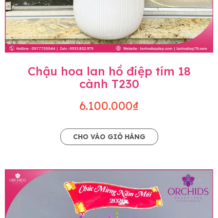
Chậu hoa lan hồ điệp tím 18
cành T230
6.100.000₫
CHO VÀO GIỎ HÀNG