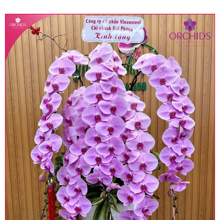
quy định hiện hành.
• Giá trên được miễn ship giao trong nội thành,
miễn phí in thiệp - banner theo yêu cầu khách
hàng.
• Beautiful Orchids liên kết với các cửa hàng
trên toàn quốc để phục vụ giao hoa tận nơi, mỗi
khu vực sẽ có mức giá khác nhau (tùy vào chi
phí mặt bằng, nguyên vật liệu,..) nên giá có thể sẽ
thay đổi so với giá niêm yết trên website. Khách
hàng ở Tỉnh thành khác vui lòng chủ động hỏi lại
giá trước khi đặt hàng, shop sẽ chủ động báo giá
chính xác khi có địa chỉ giao hàng cụ thể.