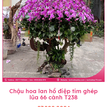
Chậu hoa lan hồ điệp tím ghép
lũa 66 cành T238