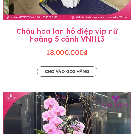
Chậu hoa lan hồ điệp vip nữ
hoàng 5 cành VNH13
18.000.000₫
CHO VÀO GIỎ HÀNG