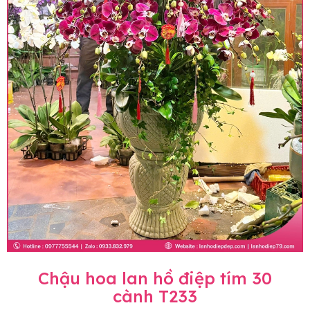
Chậu hoa lan hồ điệp tím 30
cành T233