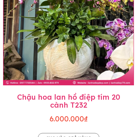
Chậu hoa lan hồ điệp tím 20
cành T232
6.000.000₫