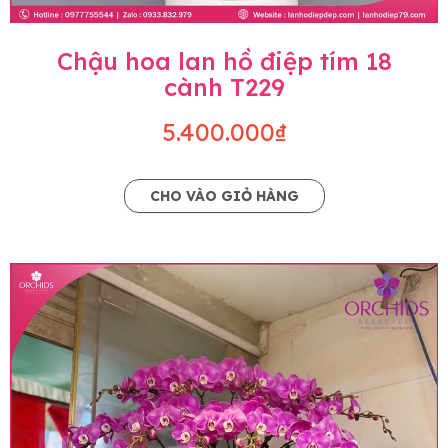
Chậu hoa lan hồ điệp tím 18
cành T229
5.400.000₫
CHO VÀO GIỎ HÀNG