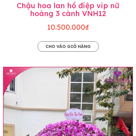
Chậu hoa lan hồ điệp vip nữ
hoàng 3 cành VNH12
10.500.000₫
CHO VÀO GIỎ HÀNG