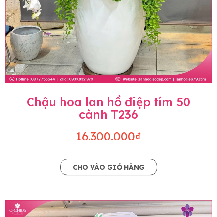
Chậu hoa lan hồ điệp tím 50
cành T236
16.300.000₫
CHO VÀO GIỎ HÀNG