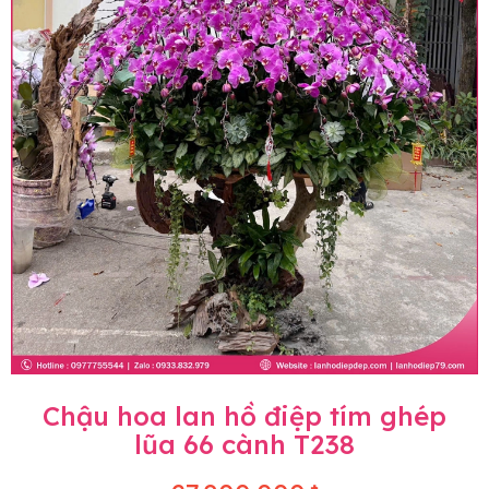
Chậu hoa lan hồ điệp tím ghép
lũa 66 cành T238