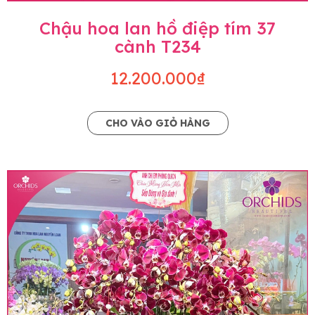
Chậu hoa lan hồ điệp tím 37
cành T234
12.200.000₫
CHO VÀO GIỎ HÀNG