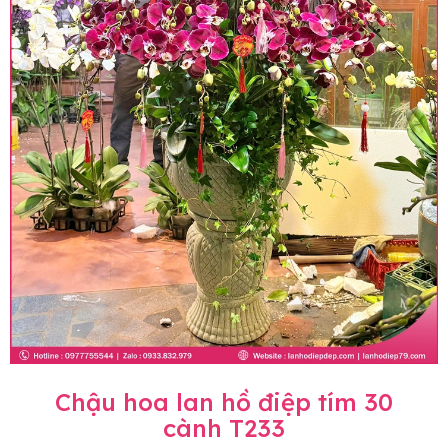
Chậu hoa lan hồ điệp tím 30
cành T233