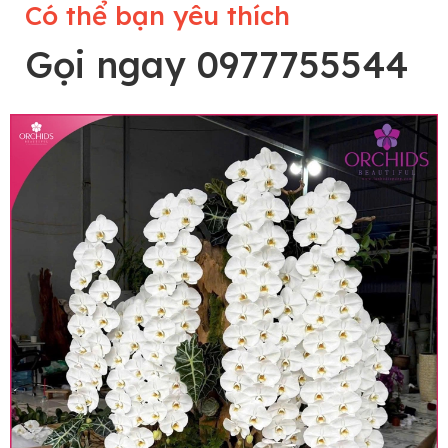
Có thể bạn yêu thích
Gọi ngay 0977755544
Lưu ý trước khi đặt hàng
• Về cây hoa: Một chậu hoa lan hồ điệp đẹp và
hoàn chỉnh sẽ được phối ghép từ nhiều cây hoa
và tạo dáng hoàn toàn thủ công nên có thể sẽ
khác nhau đôi chút giữa sản phẩm thực tế và