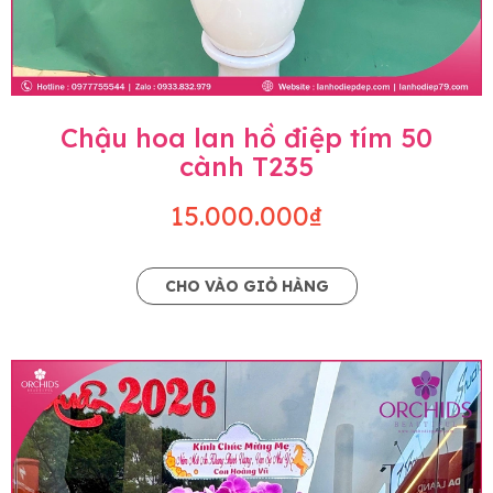
Chậu hoa lan hồ điệp tím 50
cành T235
15.000.000₫
CHO VÀO GIỎ HÀNG