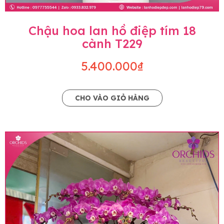
Chậu hoa lan hồ điệp tím 18
cành T229
5.400.000₫
CHO VÀO GIỎ HÀNG