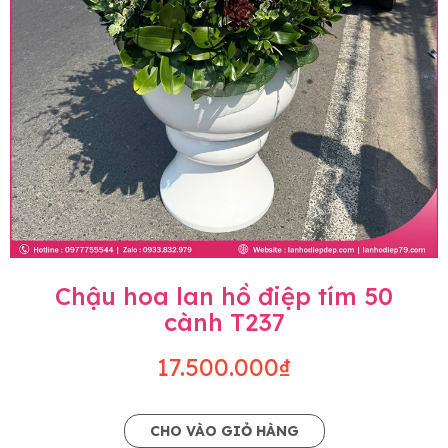
Chậu hoa lan hồ điệp tím 50
cành T237
17.500.000₫
CHO VÀO GIỎ HÀNG