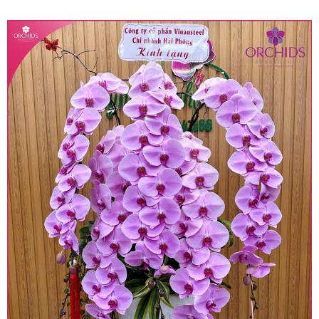
quy định hiện hành.
• Giá trên được miễn ship giao trong nội thành,
miễn phí in thiệp - banner theo yêu cầu khách
hàng.
• Beautiful Orchids liên kết với các cửa hàng
trên toàn quốc để phục vụ giao hoa tận nơi, mỗi
khu vực sẽ có mức giá khác nhau (tùy vào chi
phí mặt bằng, nguyên vật liệu,..) nên giá có thể sẽ
thay đổi so với giá niêm yết trên website. Khách
hàng ở Tỉnh thành khác vui lòng chủ động hỏi lại
giá trước khi đặt hàng, shop sẽ chủ động báo giá
chính xác khi có địa chỉ giao hàng cụ thể.