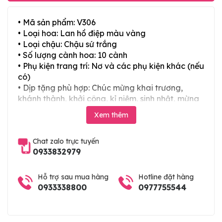
• Mã sản phẩm: V306
• Loại hoa: Lan hồ điệp màu vàng
• Loại chậu: Chậu sứ trắng
• Số lượng cành hoa: 10 cành
• Phụ kiện trang trí: Nơ và các phụ kiện khác (nếu
có)
• Dịp tặng phù hợp: Chúc mừng khai trương,
khánh thành, khởi công, kỉ niệm, sinh nhật, mừng
thọ, mừng cưới, tân gia và các ngày lễ tết trong
Xem thêm
năm
Chat zalo trực tuyến
0933832979
Hỗ trợ sau mua hàng
Hotline đặt hàng
0933338800
0977755544