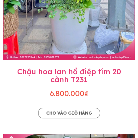
Chậu hoa lan hồ điệp tím 20
cành T231
6.800.000₫
CHO VÀO GIỎ HÀNG