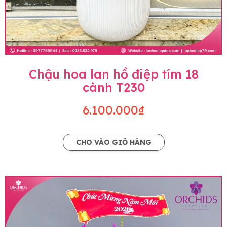
Chậu hoa lan hồ điệp tím 18
cành T230
6.100.000₫
CHO VÀO GIỎ HÀNG