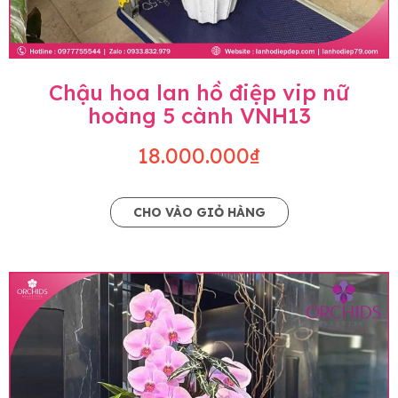
Chậu hoa lan hồ điệp vip nữ
hoàng 5 cành VNH13
18.000.000₫
CHO VÀO GIỎ HÀNG