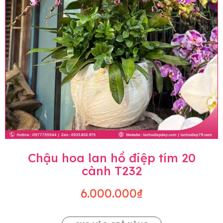
Chậu hoa lan hồ điệp tím 20
cành T232
6.000.000₫