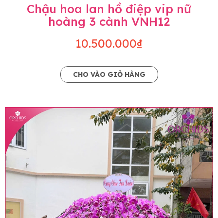
Chậu hoa lan hồ điệp vip nữ
hoàng 3 cành VNH12
10.500.000₫
CHO VÀO GIỎ HÀNG