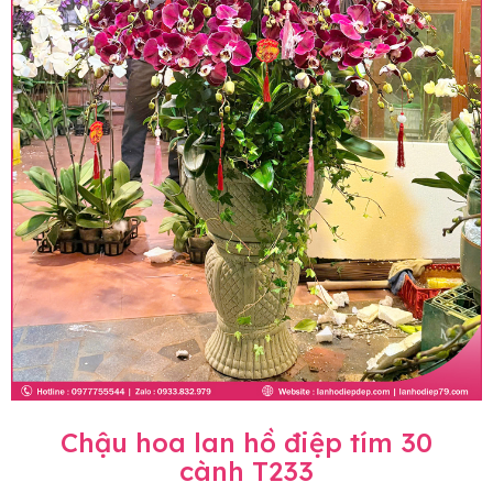
Chậu hoa lan hồ điệp tím 30
cành T233