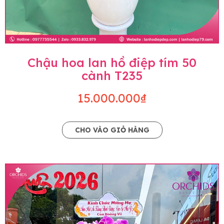
Chậu hoa lan hồ điệp tím 50
cành T235
15.000.000₫
CHO VÀO GIỎ HÀNG