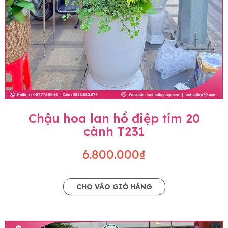
Chậu hoa lan hồ điệp tím 20
cành T231
6.800.000₫
CHO VÀO GIỎ HÀNG