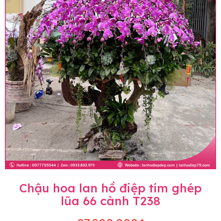
Chậu hoa lan hồ điệp tím ghép
lũa 66 cành T238