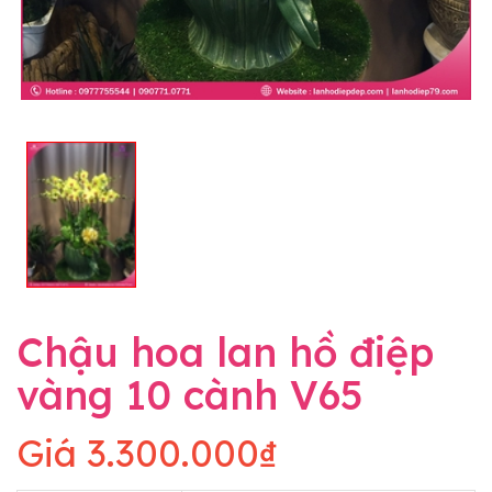
Chậu hoa lan hồ điệp
vàng 10 cành V65
Giá
3.300.000₫