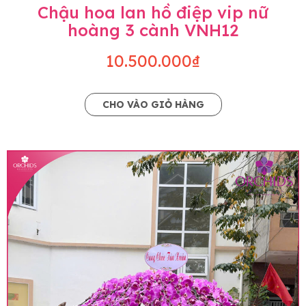
Chậu hoa lan hồ điệp vip nữ
hoàng 3 cành VNH12
10.500.000₫
CHO VÀO GIỎ HÀNG