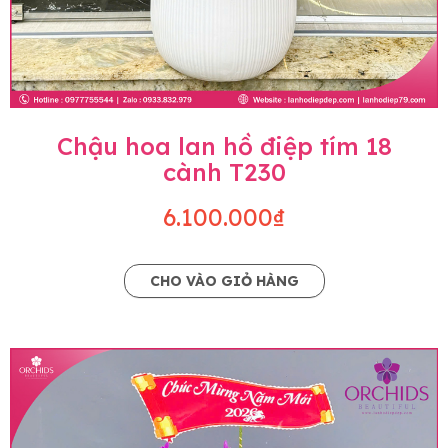
Chậu hoa lan hồ điệp tím 18
cành T230
6.100.000₫
CHO VÀO GIỎ HÀNG