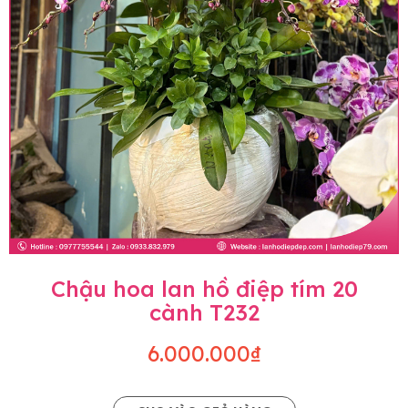
Chậu hoa lan hồ điệp tím 20
cành T232
6.000.000₫