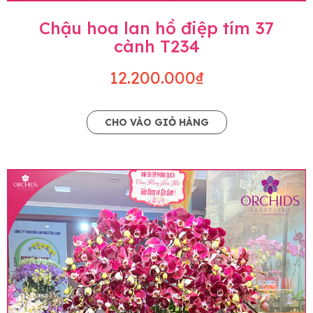
Chậu hoa lan hồ điệp tím 37
cành T234
12.200.000₫
CHO VÀO GIỎ HÀNG