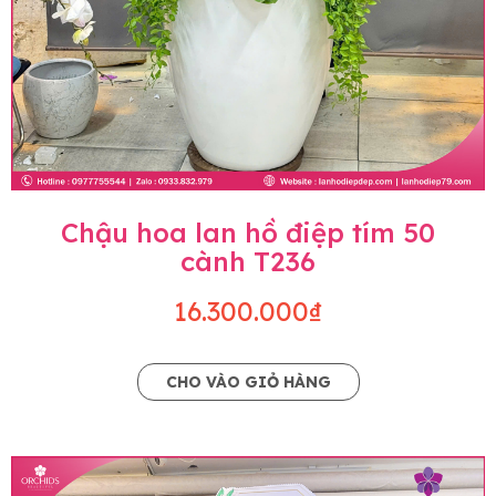
Chậu hoa lan hồ điệp tím 50
cành T236
16.300.000₫
CHO VÀO GIỎ HÀNG