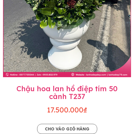
Chậu hoa lan hồ điệp tím 50
cành T237
17.500.000₫
CHO VÀO GIỎ HÀNG