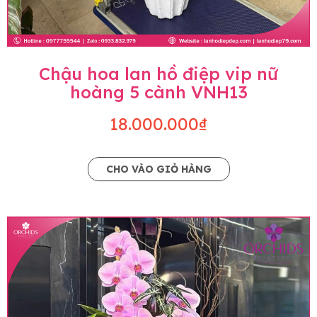
Chậu hoa lan hồ điệp vip nữ
hoàng 5 cành VNH13
18.000.000₫
CHO VÀO GIỎ HÀNG