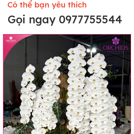
Có thể bạn yêu thích
Gọi ngay 0977755544
Lưu ý trước khi đặt hàng
• Về cây hoa: Một chậu hoa lan hồ điệp đẹp và
hoàn chỉnh sẽ được phối ghép từ nhiều cây hoa
và tạo dáng hoàn toàn thủ công nên có thể sẽ
khác nhau đôi chút giữa sản phẩm thực tế và