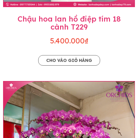
Chậu hoa lan hồ điệp tím 18
cành T229
5.400.000₫
CHO VÀO GIỎ HÀNG