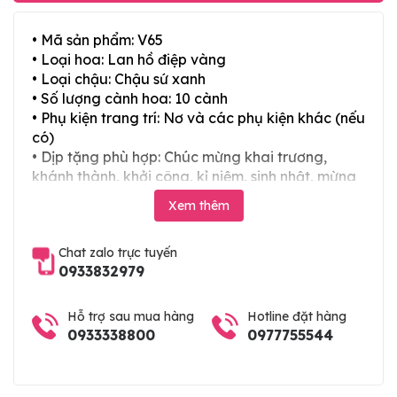
• Mã sản phẩm: V65
• Loại hoa: Lan hồ điệp vàng
• Loại chậu: Chậu sứ xanh
• Số lượng cành hoa: 10 cành
• Phụ kiện trang trí: Nơ và các phụ kiện khác (nếu
có)
• Dịp tặng phù hợp: Chúc mừng khai trương,
khánh thành, khởi công, kỉ niệm, sinh nhật, mừng
thọ, mừng cưới, tân gia và các ngày lễ tết trong
Xem thêm
năm
Chat zalo trực tuyến
0933832979
Hỗ trợ sau mua hàng
Hotline đặt hàng
0933338800
0977755544