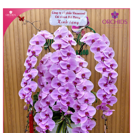
quy định hiện hành.
• Giá trên được miễn ship giao trong nội thành,
miễn phí in thiệp - banner theo yêu cầu khách
hàng.
• Beautiful Orchids liên kết với các cửa hàng
trên toàn quốc để phục vụ giao hoa tận nơi, mỗi
khu vực sẽ có mức giá khác nhau (tùy vào chi
phí mặt bằng, nguyên vật liệu,..) nên giá có thể sẽ
thay đổi so với giá niêm yết trên website. Khách
hàng ở Tỉnh thành khác vui lòng chủ động hỏi lại
giá trước khi đặt hàng, shop sẽ chủ động báo giá
chính xác khi có địa chỉ giao hàng cụ thể.