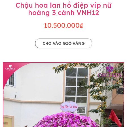
Chậu hoa lan hồ điệp vip nữ
hoàng 3 cành VNH12
10.500.000₫
CHO VÀO GIỎ HÀNG