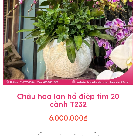
Chậu hoa lan hồ điệp tím 20
cành T232
6.000.000₫