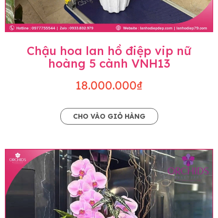
Chậu hoa lan hồ điệp vip nữ
hoàng 5 cành VNH13
18.000.000₫
CHO VÀO GIỎ HÀNG