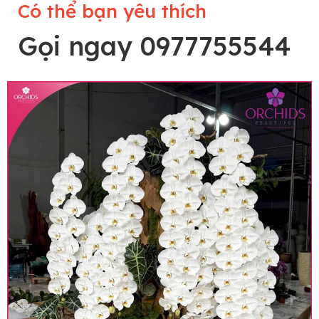
Có thể bạn yêu thích
Gọi ngay 0977755544
Lưu ý trước khi đặt hàng
• Về cây hoa: Một chậu hoa lan hồ điệp đẹp và
hoàn chỉnh sẽ được phối ghép từ nhiều cây hoa
và tạo dáng hoàn toàn thủ công nên có thể sẽ
khác nhau đôi chút giữa sản phẩm thực tế và