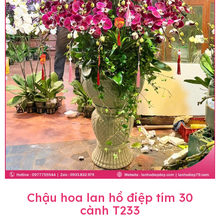
Chậu hoa lan hồ điệp tím 30
cành T233