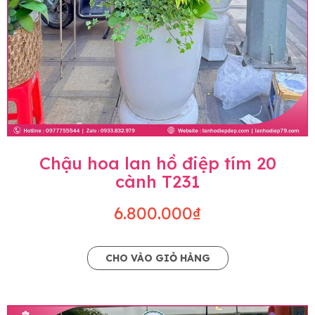
Chậu hoa lan hồ điệp tím 20
cành T231
6.800.000₫
CHO VÀO GIỎ HÀNG