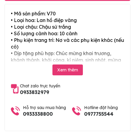
• Mã sản phẩm: V70
• Loại hoa: Lan hồ điệp vàng
• Loại chậu: Chậu sứ trắng
• Số lượng cành hoa: 10 cành
• Phụ kiện trang trí: Nơ và các phụ kiện khác (nếu
có)
• Dịp tặng phù hợp: Chúc mừng khai trương,
khánh thành, khởi công, kỉ niệm, sinh nhật, mừng
thọ, mừng cưới, tân gia và các ngày lễ tết trong
Xem thêm
năm
Chat zalo trực tuyến
0933832979
Hỗ trợ sau mua hàng
Hotline đặt hàng
0933338800
0977755544