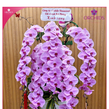
quy định hiện hành.
• Giá trên được miễn ship giao trong nội thành,
miễn phí in thiệp - banner theo yêu cầu khách
hàng.
• Beautiful Orchids liên kết với các cửa hàng
trên toàn quốc để phục vụ giao hoa tận nơi, mỗi
khu vực sẽ có mức giá khác nhau (tùy vào chi
phí mặt bằng, nguyên vật liệu,..) nên giá có thể sẽ
thay đổi so với giá niêm yết trên website. Khách
hàng ở Tỉnh thành khác vui lòng chủ động hỏi lại
giá trước khi đặt hàng, shop sẽ chủ động báo giá
chính xác khi có địa chỉ giao hàng cụ thể.