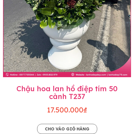
Chậu hoa lan hồ điệp tím 50
cành T237
17.500.000₫
CHO VÀO GIỎ HÀNG