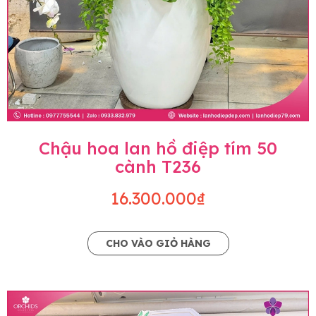
Chậu hoa lan hồ điệp tím 50
cành T236
16.300.000₫
CHO VÀO GIỎ HÀNG