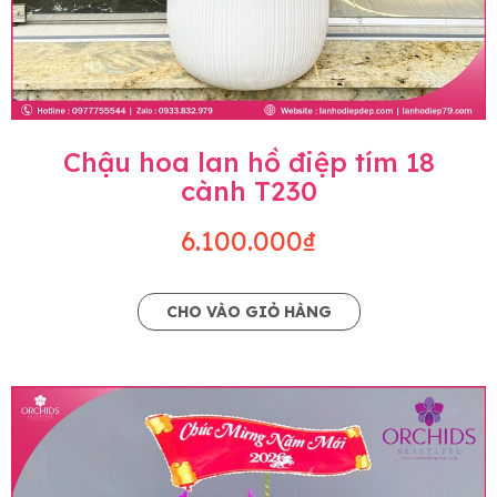
Chậu hoa lan hồ điệp tím 18
cành T230
6.100.000₫
CHO VÀO GIỎ HÀNG