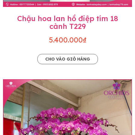
Chậu hoa lan hồ điệp tím 18
cành T229
5.400.000₫
CHO VÀO GIỎ HÀNG