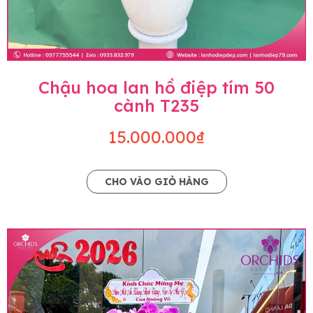
Chậu hoa lan hồ điệp tím 50
cành T235
15.000.000₫
CHO VÀO GIỎ HÀNG