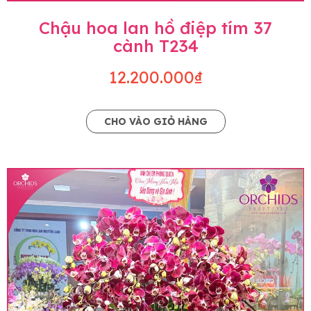
Chậu hoa lan hồ điệp tím 37
cành T234
12.200.000₫
CHO VÀO GIỎ HÀNG