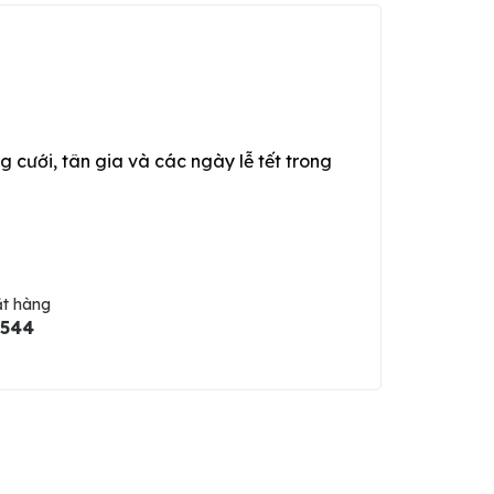
g cưới, tân gia và các ngày lễ tết trong
ặt hàng
5544