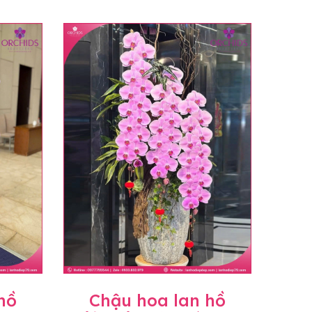
hồ
Chậu hoa lan hồ