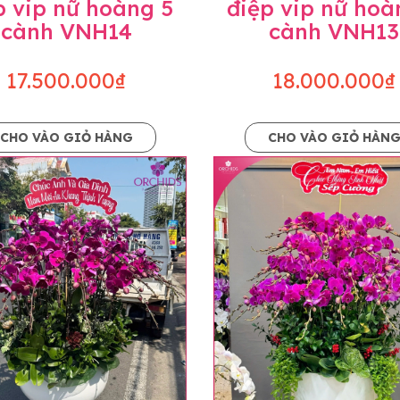
p vip nữ hoàng 5
điệp vip nữ hoà
cành VNH14
cành VNH13
17.500.000₫
18.000.000₫
CHO VÀO GIỎ HÀNG
CHO VÀO GIỎ HÀN
p và hoàn chỉnh sẽ được phối ghép từ nhiều cây hoa và tạ
và trên hình. Cây hoa lan còn phụ thuộc theo mùa và điều 
i về độ dầy hoa, thưa hoa và cách trang trí.
hids cam kết sản phẩm được thực hiện dựa trên mẫu đã ch
ậu cũng như phụ kiện trang trí chúng tôi sẽ chủ động liên 
uyên mức giá không thay đổi. Trường hợp không đủ thời gia