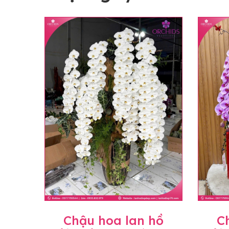
Chậu hoa lan hồ
C