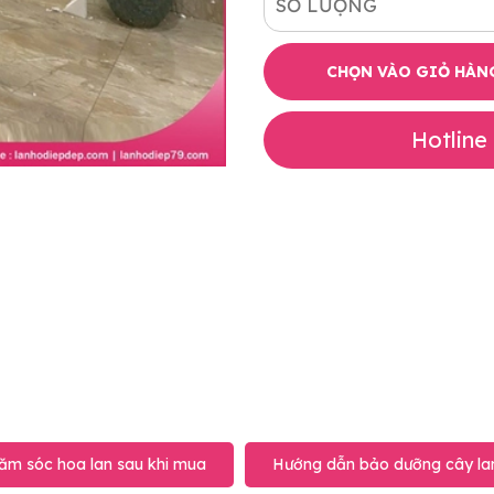
SỐ LƯỢNG
CHỌN VÀO GIỎ HÀN
Hotline
ăm sóc hoa lan sau khi mua
Hướng dẫn bảo dưỡng cây lan