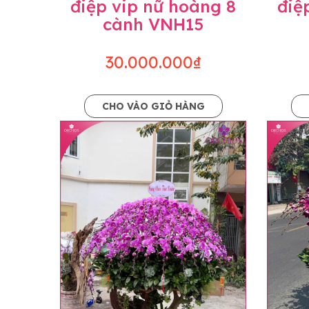
điệp vip nữ hoàng 8
điệ
cành VNH15
30.000.000₫
CHO VÀO GIỎ HÀNG
Lưu ý trước khi đặt hàng
• Về cây hoa: Một chậu hoa lan hồ điệp đẹ
khác nhau đôi chút giữa sản phẩm thực tế 
nhiều, nở ít khi shop có sẵn nên sẽ thay đổ
• Về kiểu dáng & phụ kiện: Beautiful Orc
nếu có thay đổi về màu sắc hoa và kiểu ch
loại hoa và phụ kiện thay thế, vẫn giữ ng