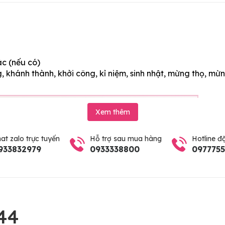
ác (nếu có)
 khánh thành, khởi công, kỉ niệm, sinh nhật, mừng thọ, mừn
Xem thêm
at zalo trực tuyến
Hỗ trợ sau mua hàng
Hotline đ
933832979
0933338800
097775
44