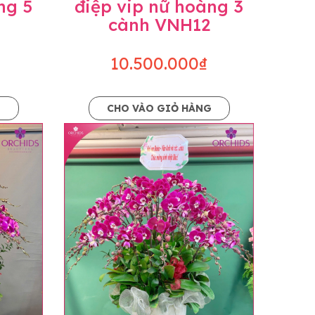
ng 5
điệp vip nữ hoàng 3
cành VNH12
10.500.000₫
G
CHO VÀO GIỎ HÀNG
o dáng hoàn toàn thủ công nên có thể sẽ
kiện khách quan, tùy vào thời điểm hoa nở
ọn với mức độ giống mẫu khoảng 80-90%,
lạc với khách hàng để thông báo và tư vấn
n hoặc không liên lạc được với người