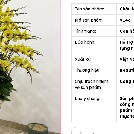
Tên sản phẩm:
Chậu l
Mã sản phẩm:
V146
Tình trạng:
Còn h
Bảo hành:
Hỗ trợ
rụng n
Xuất xứ:
Việt 
Thương hiệu
Beauti
Chịu trách nhiệm
Công 
về sản phẩm:
Lưu ý chung:
Sản ph
công n
phẩm t
thực t