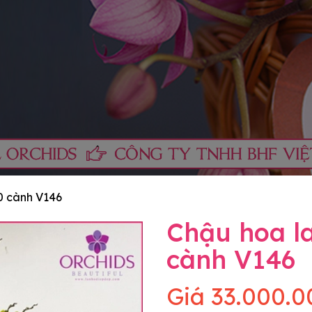
0 cành V146
Chậu hoa l
cành V146
Giá
33.000.0