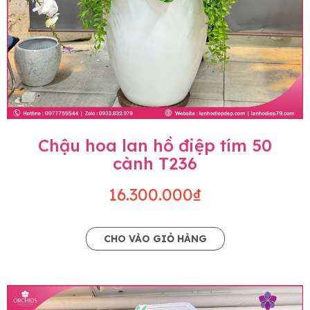
Chậu hoa lan hồ điệp tím 50
cành T236
16.300.000₫
CHO VÀO GIỎ HÀNG