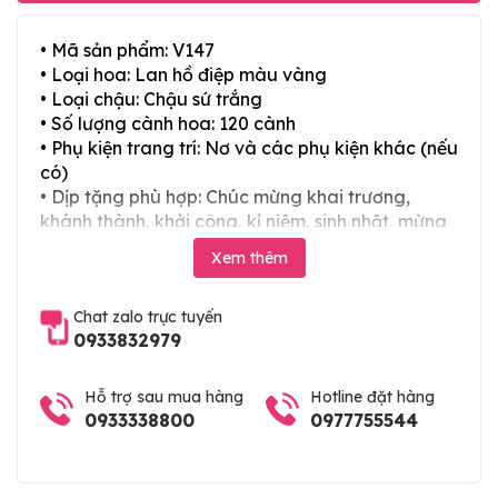
• Mã sản phẩm: V147
• Loại hoa: Lan hồ điệp màu vàng
• Loại chậu: Chậu sứ trắng
• Số lượng cành hoa: 120 cành
• Phụ kiện trang trí: Nơ và các phụ kiện khác (nếu
có)
• Dịp tặng phù hợp: Chúc mừng khai trương,
khánh thành, khởi công, kỉ niệm, sinh nhật, mừng
thọ, mừng cưới, tân gia và các ngày lễ tết trong
Xem thêm
năm
Chat zalo trực tuyến
0933832979
Hỗ trợ sau mua hàng
Hotline đặt hàng
0933338800
0977755544