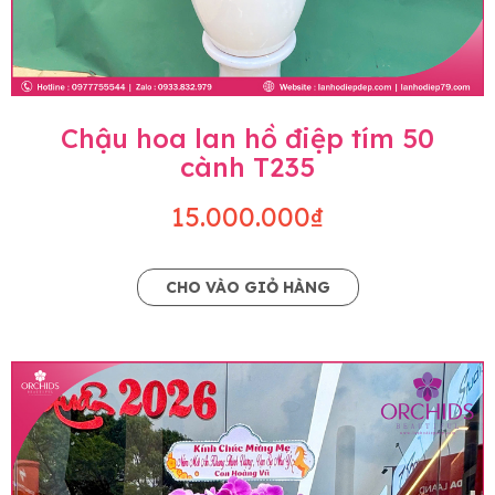
Chậu hoa lan hồ điệp tím 50
cành T235
15.000.000₫
CHO VÀO GIỎ HÀNG