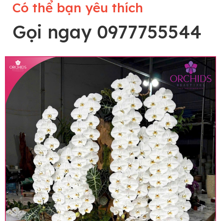
Có thể bạn yêu thích
Gọi ngay 0977755544
Lưu ý trước khi đặt hàng
• Về cây hoa: Một chậu hoa lan hồ điệp đẹp và
hoàn chỉnh sẽ được phối ghép từ nhiều cây hoa
và tạo dáng hoàn toàn thủ công nên có thể sẽ
khác nhau đôi chút giữa sản phẩm thực tế và