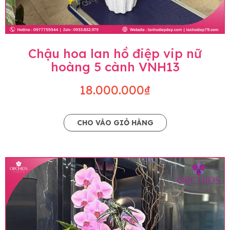
Chậu hoa lan hồ điệp vip nữ
hoàng 5 cành VNH13
18.000.000₫
CHO VÀO GIỎ HÀNG