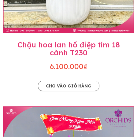
Chậu hoa lan hồ điệp tím 18
cành T230
6.100.000₫
CHO VÀO GIỎ HÀNG