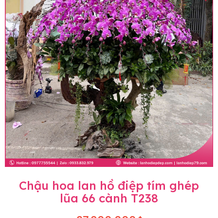
Chậu hoa lan hồ điệp tím ghép
lũa 66 cành T238