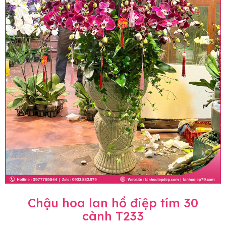
Chậu hoa lan hồ điệp tím 30
cành T233