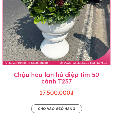
Chậu hoa lan hồ điệp tím 50
cành T237
17.500.000₫
CHO VÀO GIỎ HÀNG