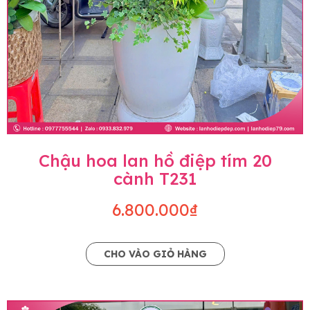
Chậu hoa lan hồ điệp tím 20
cành T231
6.800.000₫
CHO VÀO GIỎ HÀNG