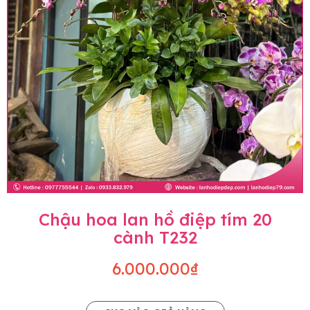
Chậu hoa lan hồ điệp tím 20
cành T232
6.000.000₫