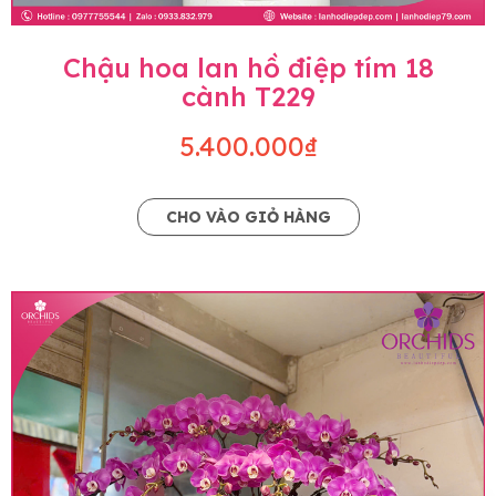
Chậu hoa lan hồ điệp tím 18
cành T229
5.400.000₫
CHO VÀO GIỎ HÀNG