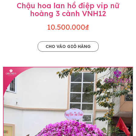
Chậu hoa lan hồ điệp vip nữ
hoàng 3 cành VNH12
10.500.000₫
CHO VÀO GIỎ HÀNG