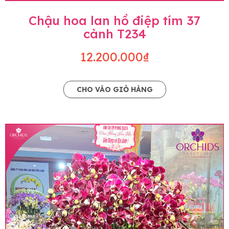
Chậu hoa lan hồ điệp tím 37
cành T234
12.200.000₫
CHO VÀO GIỎ HÀNG