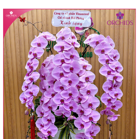
quy định hiện hành.
• Giá trên được miễn ship giao trong nội thành,
miễn phí in thiệp - banner theo yêu cầu khách
hàng.
• Beautiful Orchids liên kết với các cửa hàng
trên toàn quốc để phục vụ giao hoa tận nơi, mỗi
khu vực sẽ có mức giá khác nhau (tùy vào chi
phí mặt bằng, nguyên vật liệu,..) nên giá có thể sẽ
thay đổi so với giá niêm yết trên website. Khách
hàng ở Tỉnh thành khác vui lòng chủ động hỏi lại
giá trước khi đặt hàng, shop sẽ chủ động báo giá
chính xác khi có địa chỉ giao hàng cụ thể.