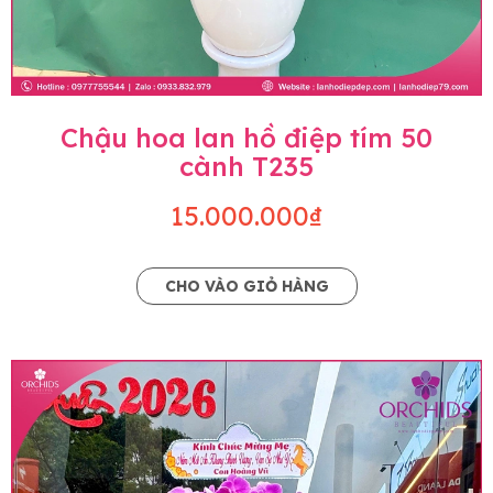
Chậu hoa lan hồ điệp tím 50
cành T235
15.000.000₫
CHO VÀO GIỎ HÀNG