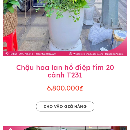
Chậu hoa lan hồ điệp tím 20
cành T231
6.800.000₫
CHO VÀO GIỎ HÀNG