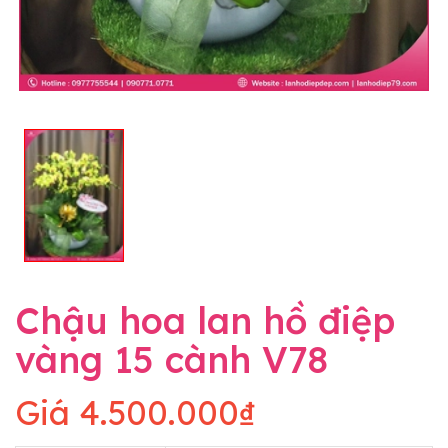
Chậu hoa lan hồ điệp
vàng 15 cành V78
Giá
4.500.000₫