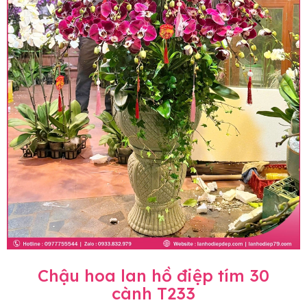
Chậu hoa lan hồ điệp tím 30
cành T233