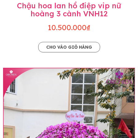
Chậu hoa lan hồ điệp vip nữ
hoàng 3 cành VNH12
10.500.000₫
CHO VÀO GIỎ HÀNG