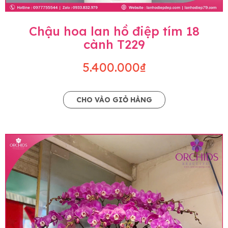
Chậu hoa lan hồ điệp tím 18
cành T229
5.400.000₫
CHO VÀO GIỎ HÀNG