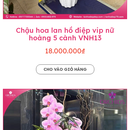
Chậu hoa lan hồ điệp vip nữ
hoàng 5 cành VNH13
18.000.000₫
CHO VÀO GIỎ HÀNG