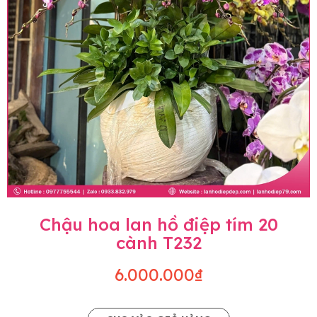
Chậu hoa lan hồ điệp tím 20
cành T232
6.000.000₫