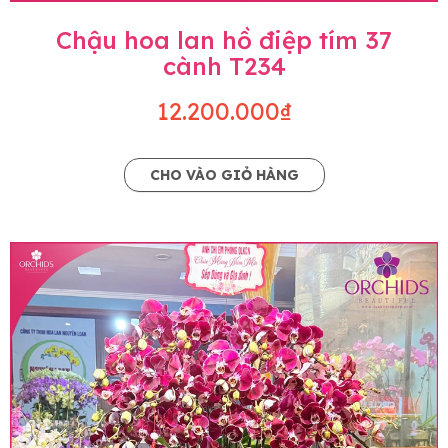
Chậu hoa lan hồ điệp tím 37
cành T234
12.200.000₫
CHO VÀO GIỎ HÀNG