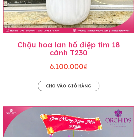
Chậu hoa lan hồ điệp tím 18
cành T230
6.100.000₫
CHO VÀO GIỎ HÀNG