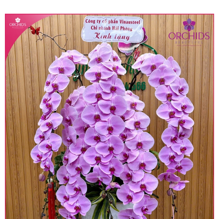
quy định hiện hành.
• Giá trên được miễn ship giao trong nội thành,
miễn phí in thiệp - banner theo yêu cầu khách
hàng.
• Beautiful Orchids liên kết với các cửa hàng
trên toàn quốc để phục vụ giao hoa tận nơi, mỗi
khu vực sẽ có mức giá khác nhau (tùy vào chi
phí mặt bằng, nguyên vật liệu,..) nên giá có thể sẽ
thay đổi so với giá niêm yết trên website. Khách
hàng ở Tỉnh thành khác vui lòng chủ động hỏi lại
giá trước khi đặt hàng, shop sẽ chủ động báo giá
chính xác khi có địa chỉ giao hàng cụ thể.