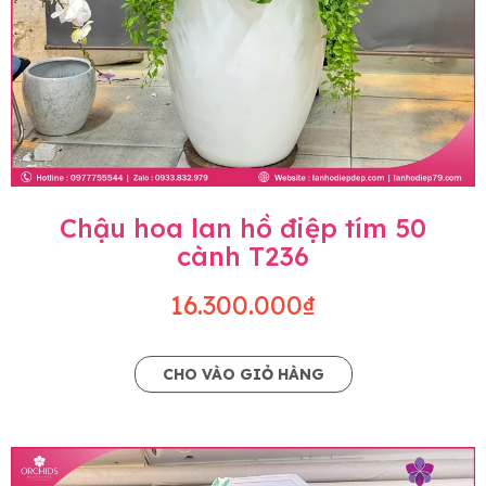
Chậu hoa lan hồ điệp tím 50
cành T236
16.300.000₫
CHO VÀO GIỎ HÀNG