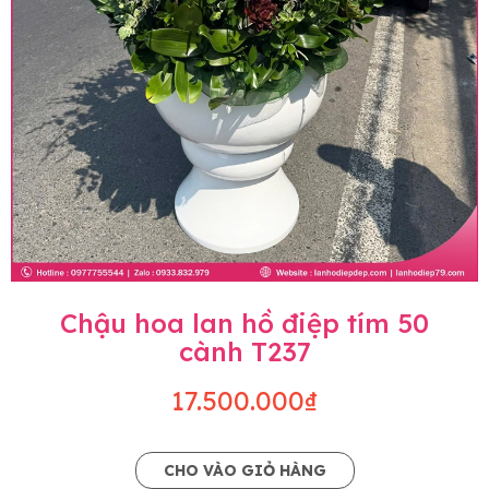
Chậu hoa lan hồ điệp tím 50
cành T237
17.500.000₫
CHO VÀO GIỎ HÀNG