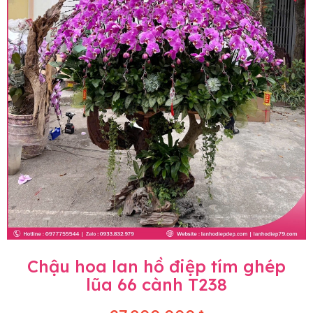
Chậu hoa lan hồ điệp tím ghép
lũa 66 cành T238