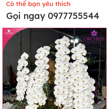
Có thể bạn yêu thích
Gọi ngay 0977755544
Lưu ý trước khi đặt hàng
• Về cây hoa: Một chậu hoa lan hồ điệp đẹp và
hoàn chỉnh sẽ được phối ghép từ nhiều cây hoa
và tạo dáng hoàn toàn thủ công nên có thể sẽ
khác nhau đôi chút giữa sản phẩm thực tế và