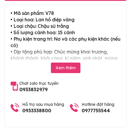
• Mã sản phẩm: V78
• Loại hoa: Lan hồ điệp vàng
• Loại chậu: Chậu sứ trắng
• Số lượng cành hoa: 15 cành
• Phụ kiện trang trí: Nơ và các phụ kiện khác (nếu
có)
• Dịp tặng phù hợp: Chúc mừng khai trương,
khánh thành, khởi công, kỉ niệm, sinh nhật, mừng
thọ, mừng cưới, tân gia và các ngày lễ tết trong
Xem thêm
năm
Chat zalo trực tuyến
0933832979
Hỗ trợ sau mua hàng
Hotline đặt hàng
0933338800
0977755544