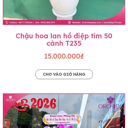
Chậu hoa lan hồ điệp tím 50
cành T235
15.000.000₫
CHO VÀO GIỎ HÀNG