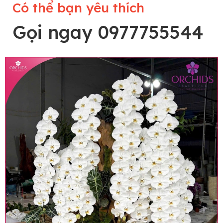
Có thể bạn yêu thích
Gọi ngay 0977755544
Lưu ý trước khi đặt hàng
• Về cây hoa: Một chậu hoa lan hồ điệp đẹp và
hoàn chỉnh sẽ được phối ghép từ nhiều cây hoa
và tạo dáng hoàn toàn thủ công nên có thể sẽ
khác nhau đôi chút giữa sản phẩm thực tế và