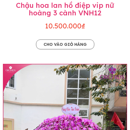
Chậu hoa lan hồ điệp vip nữ
hoàng 3 cành VNH12
10.500.000₫
CHO VÀO GIỎ HÀNG