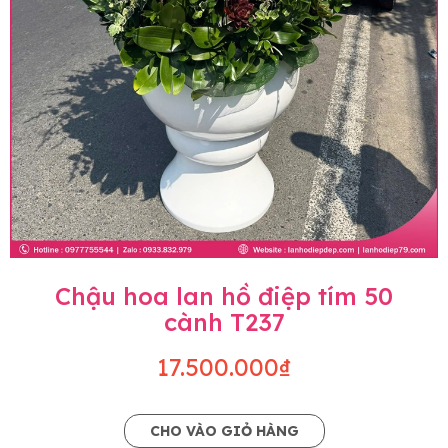
Chậu hoa lan hồ điệp tím 50
cành T237
17.500.000₫
CHO VÀO GIỎ HÀNG