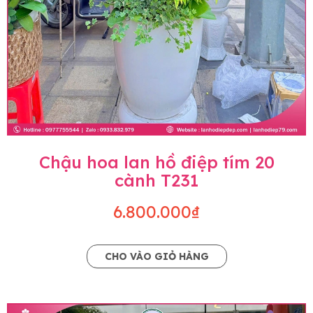
Chậu hoa lan hồ điệp tím 20
cành T231
6.800.000₫
CHO VÀO GIỎ HÀNG