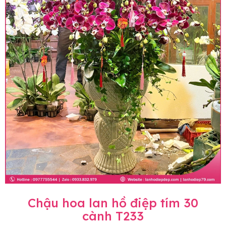
Chậu hoa lan hồ điệp tím 30
cành T233