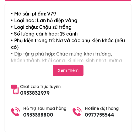
• Mã sản phẩm: V79
• Loại hoa: Lan hồ điệp vàng
• Loại chậu: Chậu sứ trắng
• Số lượng cành hoa: 15 cành
• Phụ kiện trang trí: Nơ và các phụ kiện khác (nếu
có)
• Dịp tặng phù hợp: Chúc mừng khai trương,
khánh thành, khởi công, kỉ niệm, sinh nhật, mừng
thọ, mừng cưới, tân gia và các ngày lễ tết trong
Xem thêm
năm
Chat zalo trực tuyến
0933832979
Hỗ trợ sau mua hàng
Hotline đặt hàng
0933338800
0977755544