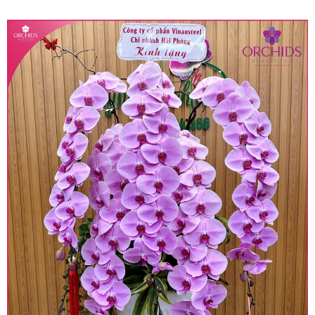
quy định hiện hành.
• Giá trên được miễn ship giao trong nội thành,
miễn phí in thiệp - banner theo yêu cầu khách
hàng.
• Beautiful Orchids liên kết với các cửa hàng
trên toàn quốc để phục vụ giao hoa tận nơi, mỗi
khu vực sẽ có mức giá khác nhau (tùy vào chi
phí mặt bằng, nguyên vật liệu,..) nên giá có thể sẽ
thay đổi so với giá niêm yết trên website. Khách
hàng ở Tỉnh thành khác vui lòng chủ động hỏi lại
giá trước khi đặt hàng, shop sẽ chủ động báo giá
chính xác khi có địa chỉ giao hàng cụ thể.