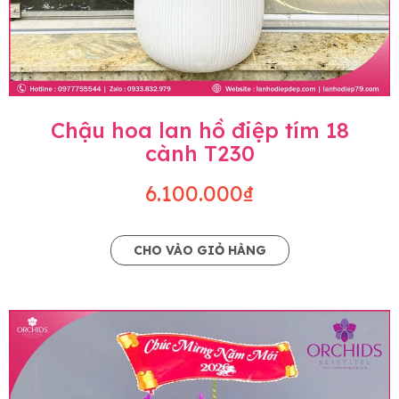
Chậu hoa lan hồ điệp tím 18
cành T230
6.100.000₫
CHO VÀO GIỎ HÀNG