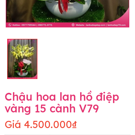
Chậu hoa lan hồ điệp
vàng 15 cành V79
Giá
4.500.000₫