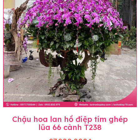
Chậu hoa lan hồ điệp tím ghép
lũa 66 cành T238