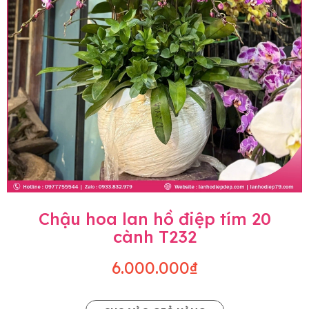
Chậu hoa lan hồ điệp tím 20
cành T232
6.000.000₫