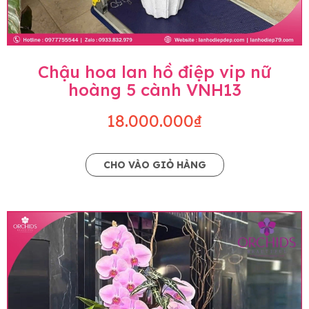
Chậu hoa lan hồ điệp vip nữ
hoàng 5 cành VNH13
18.000.000₫
CHO VÀO GIỎ HÀNG