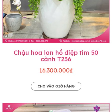
Chậu hoa lan hồ điệp tím 50
cành T236
16.300.000₫
CHO VÀO GIỎ HÀNG