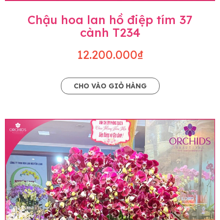
Chậu hoa lan hồ điệp tím 37
cành T234
12.200.000₫
CHO VÀO GIỎ HÀNG