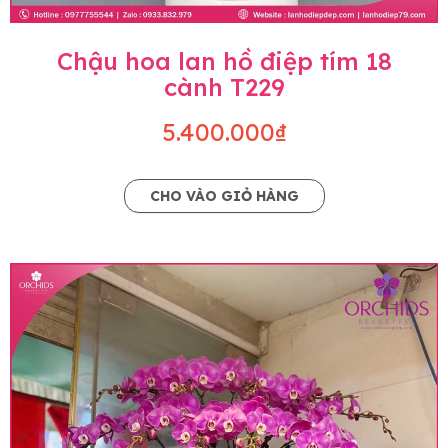
Chậu hoa lan hồ điệp tím 18
cành T229
5.400.000₫
CHO VÀO GIỎ HÀNG