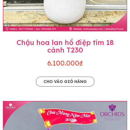
Chậu hoa lan hồ điệp tím 18
cành T230
6.100.000₫
CHO VÀO GIỎ HÀNG