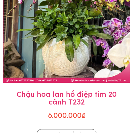
Chậu hoa lan hồ điệp tím 20
cành T232
6.000.000₫