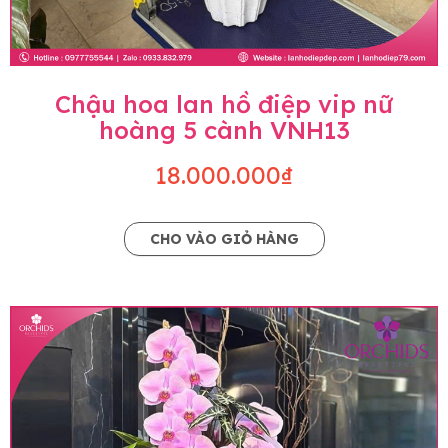
Chậu hoa lan hồ điệp vip nữ
hoàng 5 cành VNH13
18.000.000₫
CHO VÀO GIỎ HÀNG