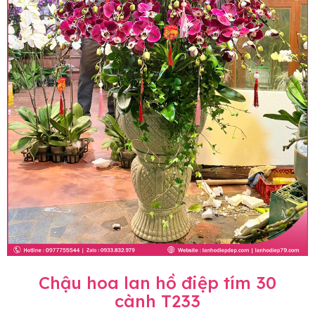
Chậu hoa lan hồ điệp tím 30
cành T233