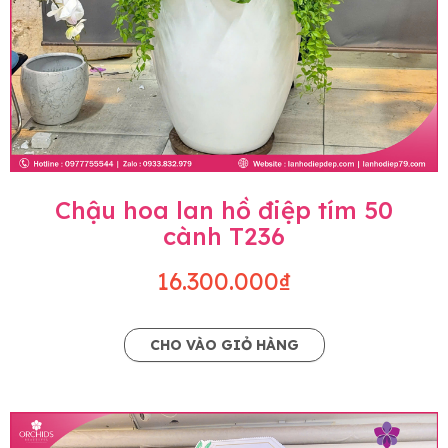
Chậu hoa lan hồ điệp tím 50
cành T236
16.300.000₫
CHO VÀO GIỎ HÀNG