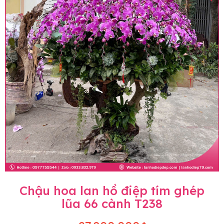
Chậu hoa lan hồ điệp tím ghép
lũa 66 cành T238