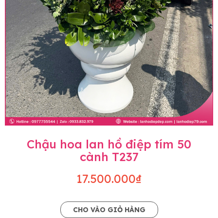
Chậu hoa lan hồ điệp tím 50
cành T237
17.500.000₫
CHO VÀO GIỎ HÀNG