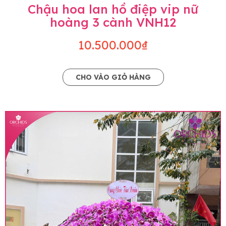
Chậu hoa lan hồ điệp vip nữ
hoàng 3 cành VNH12
10.500.000₫
CHO VÀO GIỎ HÀNG