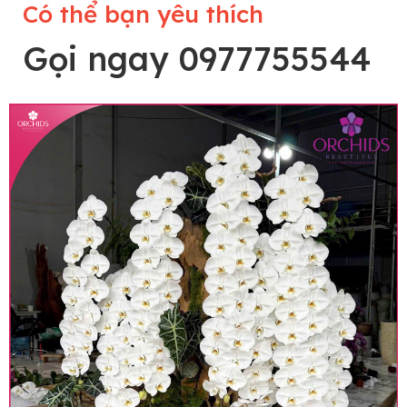
Có thể bạn yêu thích
Gọi ngay 0977755544
Lưu ý trước khi đặt hàng
• Về cây hoa: Một chậu hoa lan hồ điệp đẹp và
hoàn chỉnh sẽ được phối ghép từ nhiều cây hoa
và tạo dáng hoàn toàn thủ công nên có thể sẽ
khác nhau đôi chút giữa sản phẩm thực tế và