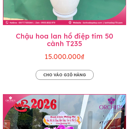
Chậu hoa lan hồ điệp tím 50
cành T235
15.000.000₫
CHO VÀO GIỎ HÀNG