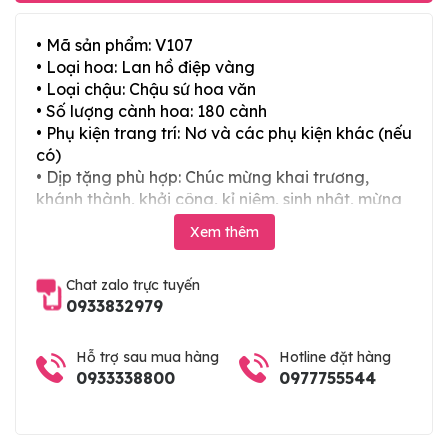
• Mã sản phẩm: V107
• Loại hoa: Lan hồ điệp vàng
• Loại chậu: Chậu sứ hoa văn
• Số lượng cành hoa: 180 cành
• Phụ kiện trang trí: Nơ và các phụ kiện khác (nếu
có)
• Dịp tặng phù hợp: Chúc mừng khai trương,
khánh thành, khởi công, kỉ niệm, sinh nhật, mừng
thọ, mừng cưới, tân gia và các ngày lễ tết trong
Xem thêm
năm
Chat zalo trực tuyến
0933832979
Hỗ trợ sau mua hàng
Hotline đặt hàng
0933338800
0977755544