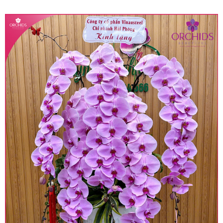
quy định hiện hành.
• Giá trên được miễn ship giao trong nội thành,
miễn phí in thiệp - banner theo yêu cầu khách
hàng.
• Beautiful Orchids liên kết với các cửa hàng
trên toàn quốc để phục vụ giao hoa tận nơi, mỗi
khu vực sẽ có mức giá khác nhau (tùy vào chi
phí mặt bằng, nguyên vật liệu,..) nên giá có thể sẽ
thay đổi so với giá niêm yết trên website. Khách
hàng ở Tỉnh thành khác vui lòng chủ động hỏi lại
giá trước khi đặt hàng, shop sẽ chủ động báo giá
chính xác khi có địa chỉ giao hàng cụ thể.