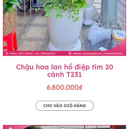
Chậu hoa lan hồ điệp tím 20
cành T231
6.800.000₫
CHO VÀO GIỎ HÀNG