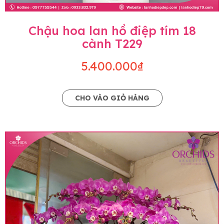
Chậu hoa lan hồ điệp tím 18
cành T229
5.400.000₫
CHO VÀO GIỎ HÀNG