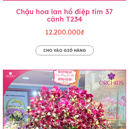
Chậu hoa lan hồ điệp tím 37
cành T234
12.200.000₫
CHO VÀO GIỎ HÀNG