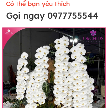
Có thể bạn yêu thích
Gọi ngay 0977755544
Lưu ý trước khi đặt hàng
• Về cây hoa: Một chậu hoa lan hồ điệp đẹp và
hoàn chỉnh sẽ được phối ghép từ nhiều cây hoa
và tạo dáng hoàn toàn thủ công nên có thể sẽ
khác nhau đôi chút giữa sản phẩm thực tế và