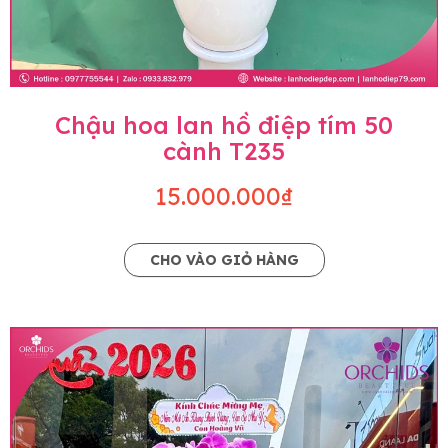
Chậu hoa lan hồ điệp tím 50
cành T235
15.000.000₫
CHO VÀO GIỎ HÀNG