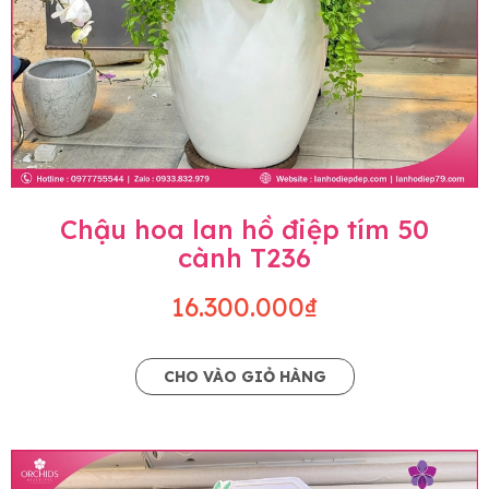
Chậu hoa lan hồ điệp tím 50
cành T236
16.300.000₫
CHO VÀO GIỎ HÀNG