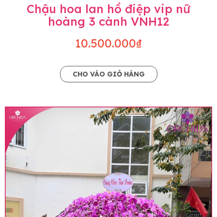
Chậu hoa lan hồ điệp vip nữ
hoàng 3 cành VNH12
10.500.000₫
CHO VÀO GIỎ HÀNG