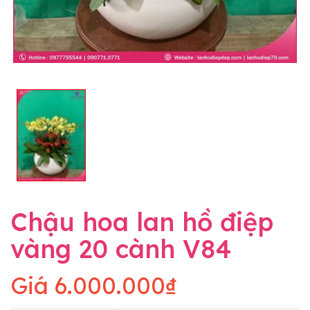
Chậu hoa lan hồ điệp
vàng 20 cành V84
Giá
6.000.000₫