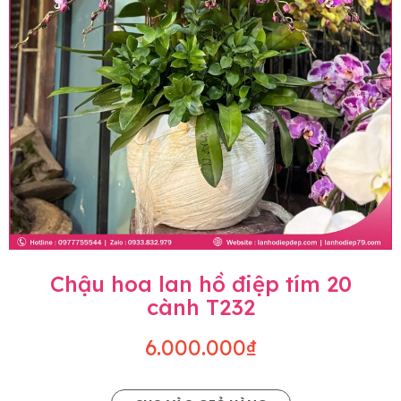
Chậu hoa lan hồ điệp tím 20
cành T232
6.000.000₫