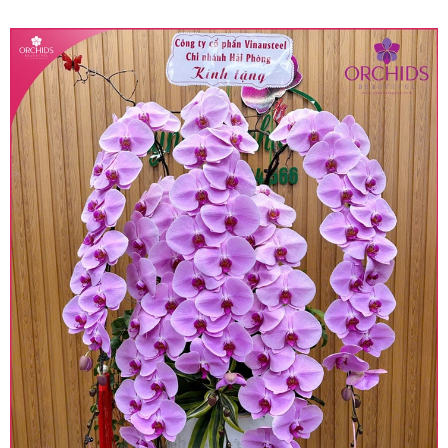
quy định hiện hành.
• Giá trên được miễn ship giao trong nội thành,
miễn phí in thiệp - banner theo yêu cầu khách
hàng.
• Beautiful Orchids liên kết với các cửa hàng
trên toàn quốc để phục vụ giao hoa tận nơi, mỗi
khu vực sẽ có mức giá khác nhau (tùy vào chi
phí mặt bằng, nguyên vật liệu,..) nên giá có thể sẽ
thay đổi so với giá niêm yết trên website. Khách
hàng ở Tỉnh thành khác vui lòng chủ động hỏi lại
giá trước khi đặt hàng, shop sẽ chủ động báo giá
chính xác khi có địa chỉ giao hàng cụ thể.