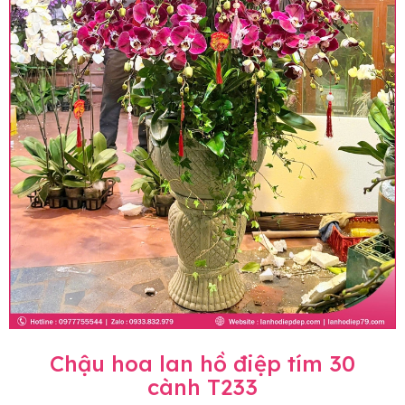
Chậu hoa lan hồ điệp tím 30
cành T233