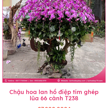
Chậu hoa lan hồ điệp tím ghép
lũa 66 cành T238