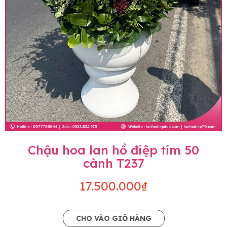
Chậu hoa lan hồ điệp tím 50
cành T237
17.500.000₫
CHO VÀO GIỎ HÀNG