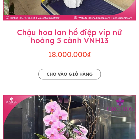
Chậu hoa lan hồ điệp vip nữ
hoàng 5 cành VNH13
18.000.000₫
CHO VÀO GIỎ HÀNG