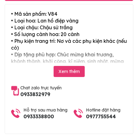
• Mã sản phẩm: V84
• Loại hoa: Lan hồ điệp vàng
• Loại chậu: Chậu sứ trắng
• Số lượng cành hoa: 20 cành
• Phụ kiện trang trí: Nơ và các phụ kiện khác (nếu
có)
• Dịp tặng phù hợp: Chúc mừng khai trương,
khánh thành, khởi công, kỉ niệm, sinh nhật, mừng
thọ, mừng cưới, tân gia và các ngày lễ tết trong
Xem thêm
năm
Chat zalo trực tuyến
0933832979
Hỗ trợ sau mua hàng
Hotline đặt hàng
0933338800
0977755544