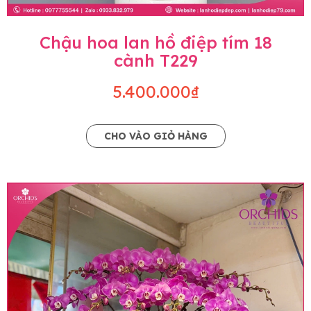
Chậu hoa lan hồ điệp tím 18
cành T229
5.400.000₫
CHO VÀO GIỎ HÀNG