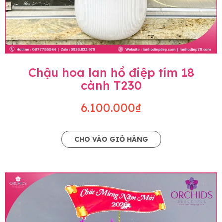
Chậu hoa lan hồ điệp tím 18
cành T230
6.100.000₫
CHO VÀO GIỎ HÀNG