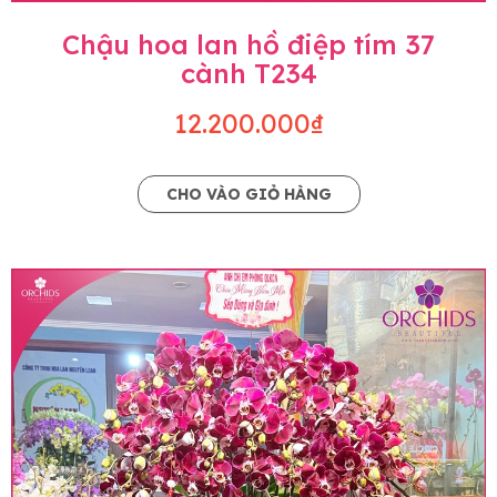
Chậu hoa lan hồ điệp tím 37
cành T234
12.200.000₫
CHO VÀO GIỎ HÀNG