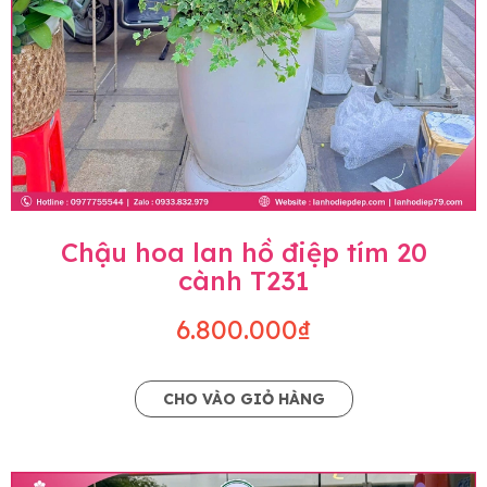
Chậu hoa lan hồ điệp tím 20
cành T231
6.800.000₫
CHO VÀO GIỎ HÀNG