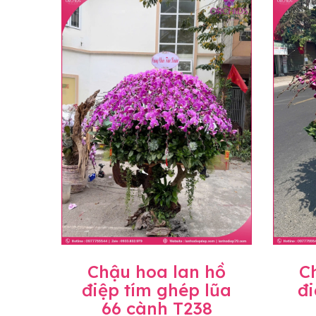
loại hoa và phụ kiện thay thế, vẫn giữ ng
đặt, chúng tôi sẽ chủ động thay thế loại 
Lưu ý về giá niêm yết
• Giá trên website chưa bao gồm thuế giá 
• Giá trên được miễn ship giao trong nội t
• Beautiful Orchids liên kết với các cửa h
mặt bằng, nguyên vật liệu,..) nên giá có th
giá trước khi đặt hàng, shop sẽ chủ động b
Chậu hoa lan hồ
C
điệp tím ghép lũa
đi
66 cành T238