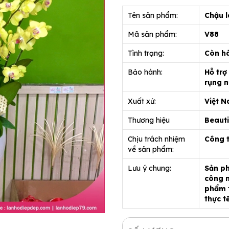
Tên sản phẩm:
Chậu l
Mã sản phẩm:
V88
Tình trạng:
Còn h
Bảo hành:
Hỗ trợ
rụng n
Xuất xứ:
Việt 
Thương hiệu
Beauti
Chịu trách nhiệm
Công 
về sản phẩm:
Lưu ý chung:
Sản ph
công n
phẩm t
thực t