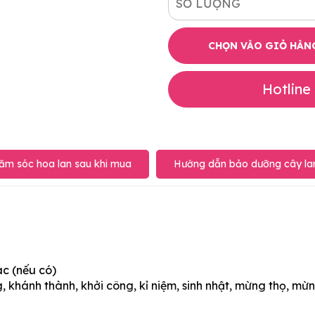
SỐ LƯỢNG
CHỌN VÀO GIỎ HÀN
Hotline
ăm sóc hoa lan sau khi mua
Hướng dẫn bảo dưỡng cây lan
ác (nếu có)
 khánh thành, khởi công, kỉ niệm, sinh nhật, mừng thọ, mừn