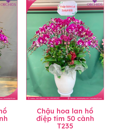
n hoặc không liên lạc được với người
họn.
ịnh hiện hành.
c sẽ có mức giá khác nhau (tùy vào chi phí
ở Tỉnh thành khác vui lòng chủ động hỏi lại
hồ
Chậu hoa lan hồ
ành
điệp tím 50 cành
T235