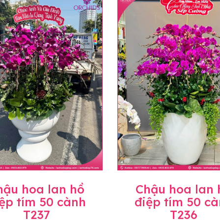
uyên mức giá không thay đổi. Trường hợp không đủ thời gia
hoa lan khác có ý nghĩa và màu sắc gần giống với mẫu đã c
trị gia tăng (thuế VAT), mức thuế được áp dụng theo quy đ
hành, miễn phí in thiệp - banner theo yêu cầu khách hàng.
àng trên toàn quốc để phục vụ giao hoa tận nơi, mỗi khu vự
ể sẽ thay đổi so với giá niêm yết trên website. Khách hàng 
áo giá chính xác khi có địa chỉ giao hàng cụ thể.
hậu hoa lan hồ
Chậu hoa lan 
ệp tím 50 cành
điệp tím 50 c
T237
T236