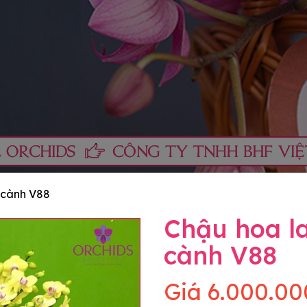
 cành V88
Chậu hoa la
cành V88
Giá
6.000.00