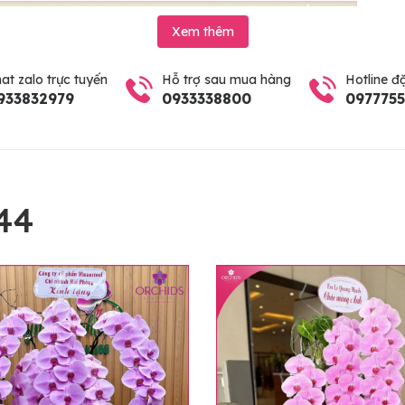
Xem thêm
at zalo trực tuyến
Hỗ trợ sau mua hàng
Hotline đ
933832979
0933338800
097775
44