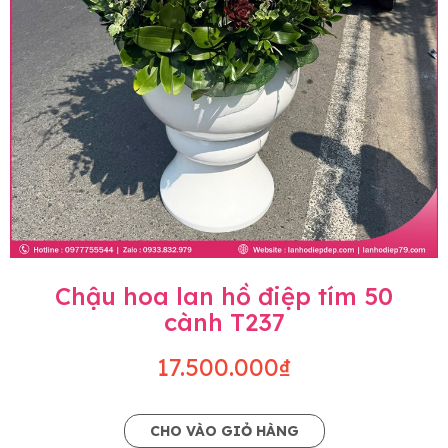
Chậu hoa lan hồ điệp tím 50
cành T237
17.500.000₫
CHO VÀO GIỎ HÀNG