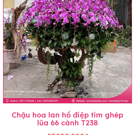
Chậu hoa lan hồ điệp tím ghép
lũa 66 cành T238