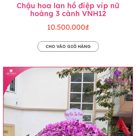
Chậu hoa lan hồ điệp vip nữ
hoàng 3 cành VNH12
10.500.000₫
CHO VÀO GIỎ HÀNG