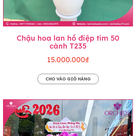
Chậu hoa lan hồ điệp tím 50
cành T235
15.000.000₫
CHO VÀO GIỎ HÀNG