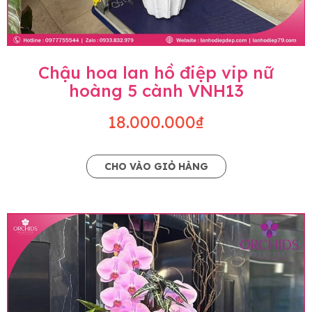
Chậu hoa lan hồ điệp vip nữ
hoàng 5 cành VNH13
18.000.000₫
CHO VÀO GIỎ HÀNG