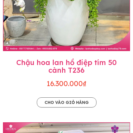
Chậu hoa lan hồ điệp tím 50
cành T236
16.300.000₫
CHO VÀO GIỎ HÀNG