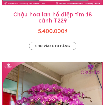
Chậu hoa lan hồ điệp tím 18
cành T229
5.400.000₫
CHO VÀO GIỎ HÀNG