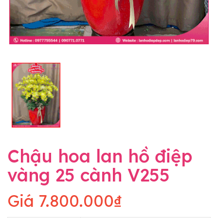
Chậu hoa lan hồ điệp
vàng 25 cành V255
Giá
7.800.000₫