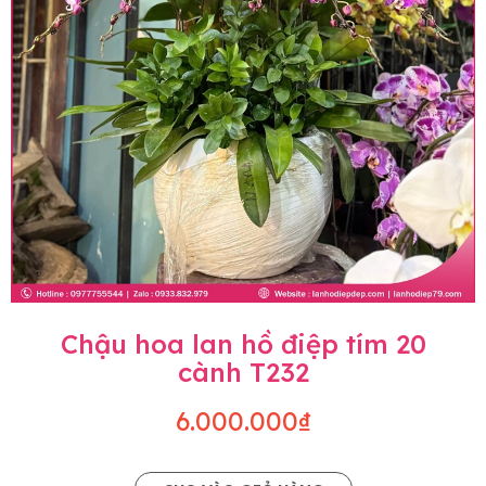
Chậu hoa lan hồ điệp tím 20
cành T232
6.000.000₫