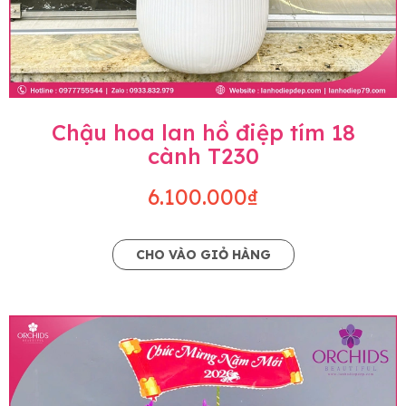
Chậu hoa lan hồ điệp tím 18
cành T230
6.100.000₫
CHO VÀO GIỎ HÀNG