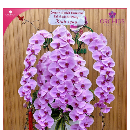
quy định hiện hành.
• Giá trên được miễn ship giao trong nội thành,
miễn phí in thiệp - banner theo yêu cầu khách
hàng.
• Beautiful Orchids liên kết với các cửa hàng
trên toàn quốc để phục vụ giao hoa tận nơi, mỗi
khu vực sẽ có mức giá khác nhau (tùy vào chi
phí mặt bằng, nguyên vật liệu,..) nên giá có thể sẽ
thay đổi so với giá niêm yết trên website. Khách
hàng ở Tỉnh thành khác vui lòng chủ động hỏi lại
giá trước khi đặt hàng, shop sẽ chủ động báo giá
chính xác khi có địa chỉ giao hàng cụ thể.