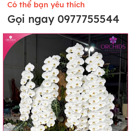
Có thể bạn yêu thích
Gọi ngay 0977755544
Lưu ý trước khi đặt hàng
• Về cây hoa: Một chậu hoa lan hồ điệp đẹp và
hoàn chỉnh sẽ được phối ghép từ nhiều cây hoa
và tạo dáng hoàn toàn thủ công nên có thể sẽ
khác nhau đôi chút giữa sản phẩm thực tế và