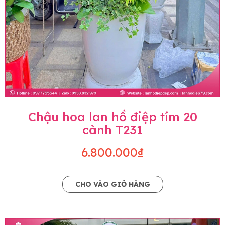
Chậu hoa lan hồ điệp tím 20
cành T231
6.800.000₫
CHO VÀO GIỎ HÀNG