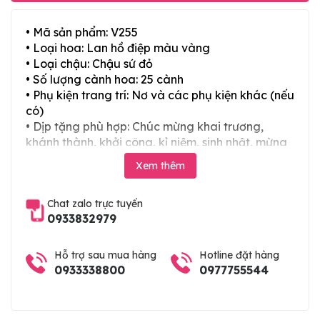
• Mã sản phẩm: V255
• Loại hoa: Lan hồ điệp màu vàng
• Loại chậu: Chậu sứ đỏ
• Số lượng cành hoa: 25 cành
• Phụ kiện trang trí: Nơ và các phụ kiện khác (nếu
có)
• Dịp tặng phù hợp: Chúc mừng khai trương,
khánh thành, khởi công, kỉ niệm, sinh nhật, mừng
thọ, mừng cưới, tân gia và các ngày lễ tết trong
Xem thêm
năm
Chat zalo trực tuyến
0933832979
Hỗ trợ sau mua hàng
Hotline đặt hàng
0933338800
0977755544