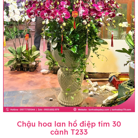
Chậu hoa lan hồ điệp tím 30
cành T233