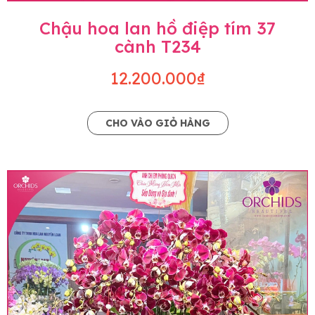
Chậu hoa lan hồ điệp tím 37
cành T234
12.200.000₫
CHO VÀO GIỎ HÀNG