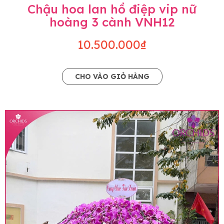
Chậu hoa lan hồ điệp vip nữ
hoàng 3 cành VNH12
10.500.000₫
CHO VÀO GIỎ HÀNG