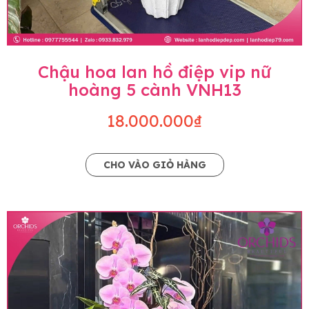
Chậu hoa lan hồ điệp vip nữ
hoàng 5 cành VNH13
18.000.000₫
CHO VÀO GIỎ HÀNG