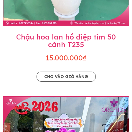
Chậu hoa lan hồ điệp tím 50
cành T235
15.000.000₫
CHO VÀO GIỎ HÀNG