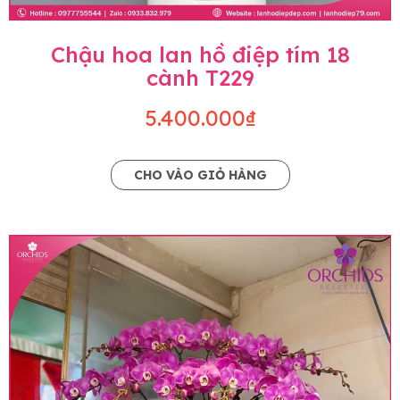
Chậu hoa lan hồ điệp tím 18
cành T229
5.400.000₫
CHO VÀO GIỎ HÀNG