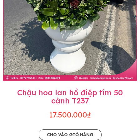
Chậu hoa lan hồ điệp tím 50
cành T237
17.500.000₫
CHO VÀO GIỎ HÀNG