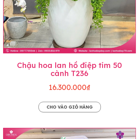
Chậu hoa lan hồ điệp tím 50
cành T236
16.300.000₫
CHO VÀO GIỎ HÀNG