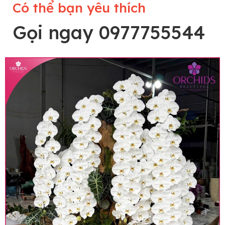
Có thể bạn yêu thích
Gọi ngay 0977755544
Lưu ý trước khi đặt hàng
• Về cây hoa: Một chậu hoa lan hồ điệp đẹp và
hoàn chỉnh sẽ được phối ghép từ nhiều cây hoa
và tạo dáng hoàn toàn thủ công nên có thể sẽ
khác nhau đôi chút giữa sản phẩm thực tế và