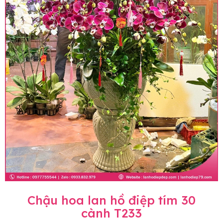
Chậu hoa lan hồ điệp tím 30
cành T233