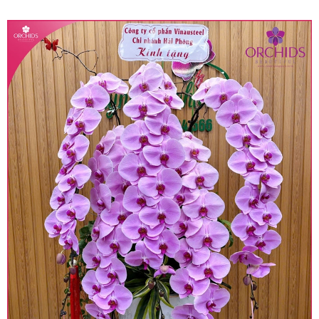
quy định hiện hành.
• Giá trên được miễn ship giao trong nội thành,
miễn phí in thiệp - banner theo yêu cầu khách
hàng.
• Beautiful Orchids liên kết với các cửa hàng
trên toàn quốc để phục vụ giao hoa tận nơi, mỗi
khu vực sẽ có mức giá khác nhau (tùy vào chi
phí mặt bằng, nguyên vật liệu,..) nên giá có thể sẽ
thay đổi so với giá niêm yết trên website. Khách
hàng ở Tỉnh thành khác vui lòng chủ động hỏi lại
giá trước khi đặt hàng, shop sẽ chủ động báo giá
chính xác khi có địa chỉ giao hàng cụ thể.