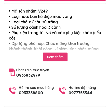
• Mã sản phẩm: V249
• Loại hoa: Lan hồ điệp màu vàng
• Loại chậu: Chậu sứ trắng
• Số lượng cành hoa: 3 cành
• Phụ kiện trang trí: Nơ và các phụ kiện khác (nếu
có)
• Dịp tặng phù hợp: Chúc mừng khai trương,
khánh thành, khởi công, kỉ niệm, sinh nhật, mừng
thọ, mừng cưới, tân gia và các ngày lễ tết trong
Xem thêm
năm
Chat zalo trực tuyến
0933832979
Hỗ trợ sau mua hàng
Hotline đặt hàng
0933338800
0977755544