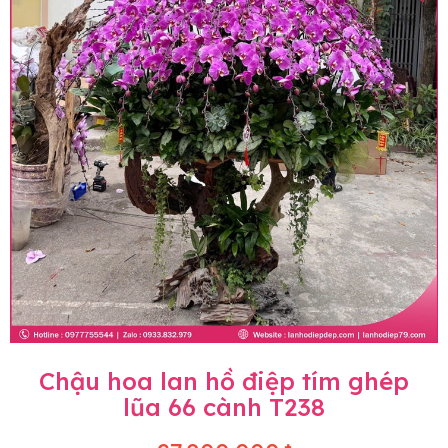
Chậu hoa lan hồ điệp tím ghép
lũa 66 cành T238