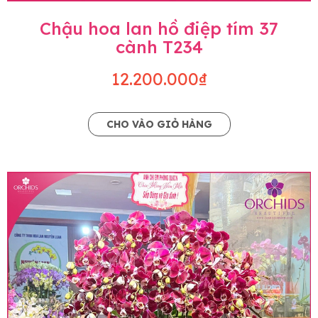
Chậu hoa lan hồ điệp tím 37
cành T234
12.200.000₫
CHO VÀO GIỎ HÀNG