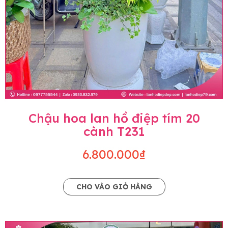
Chậu hoa lan hồ điệp tím 20
cành T231
6.800.000₫
CHO VÀO GIỎ HÀNG