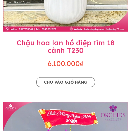
Chậu hoa lan hồ điệp tím 18
cành T230
6.100.000₫
CHO VÀO GIỎ HÀNG