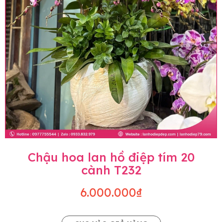
Chậu hoa lan hồ điệp tím 20
cành T232
6.000.000₫