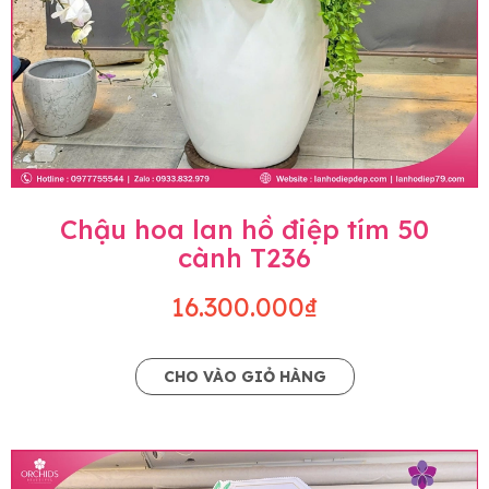
Chậu hoa lan hồ điệp tím 50
cành T236
16.300.000₫
CHO VÀO GIỎ HÀNG