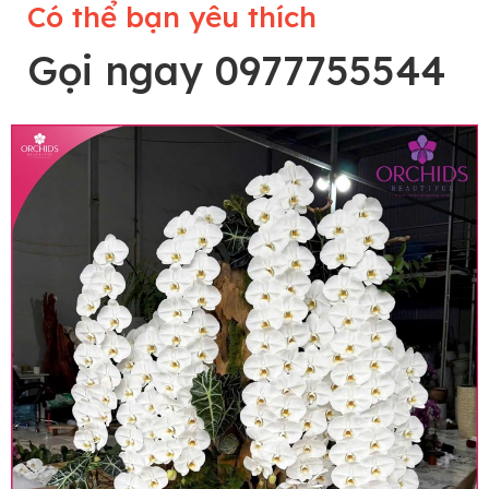
Có thể bạn yêu thích
Gọi ngay 0977755544
Lưu ý trước khi đặt hàng
• Về cây hoa: Một chậu hoa lan hồ điệp đẹp và
hoàn chỉnh sẽ được phối ghép từ nhiều cây hoa
và tạo dáng hoàn toàn thủ công nên có thể sẽ
khác nhau đôi chút giữa sản phẩm thực tế và