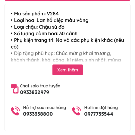
• Mã sản phẩm: V284
• Loại hoa: Lan hồ điệp màu vàng
• Loại chậu: Chậu sứ đỏ
• Số lượng cành hoa: 30 cành
• Phụ kiện trang trí: Nơ và các phụ kiện khác (nếu
có)
• Dịp tặng phù hợp: Chúc mừng khai trương,
khánh thành, khởi công, kỉ niệm, sinh nhật, mừng
thọ, mừng cưới, tân gia và các ngày lễ tết trong
Xem thêm
năm
Chat zalo trực tuyến
0933832979
Hỗ trợ sau mua hàng
Hotline đặt hàng
0933338800
0977755544