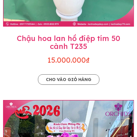
Chậu hoa lan hồ điệp tím 50
cành T235
15.000.000₫
CHO VÀO GIỎ HÀNG