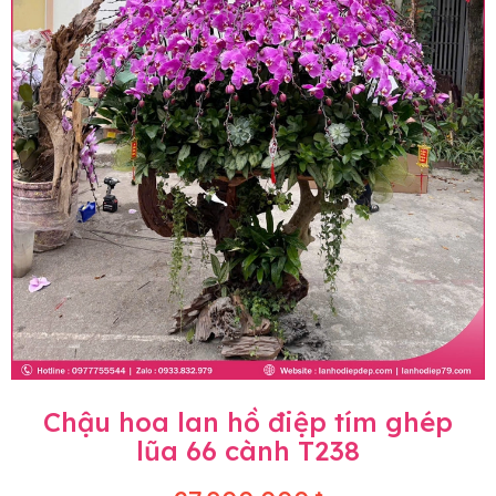
Chậu hoa lan hồ điệp tím ghép
lũa 66 cành T238