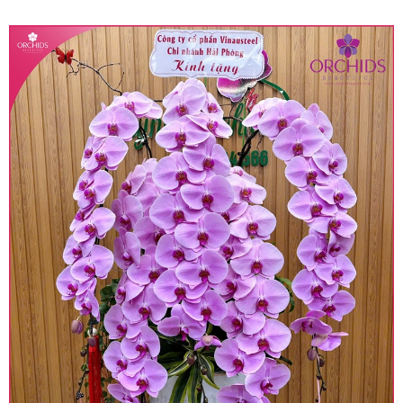
quy định hiện hành.
• Giá trên được miễn ship giao trong nội thành,
miễn phí in thiệp - banner theo yêu cầu khách
hàng.
• Beautiful Orchids liên kết với các cửa hàng
trên toàn quốc để phục vụ giao hoa tận nơi, mỗi
khu vực sẽ có mức giá khác nhau (tùy vào chi
phí mặt bằng, nguyên vật liệu,..) nên giá có thể sẽ
thay đổi so với giá niêm yết trên website. Khách
hàng ở Tỉnh thành khác vui lòng chủ động hỏi lại
giá trước khi đặt hàng, shop sẽ chủ động báo giá
chính xác khi có địa chỉ giao hàng cụ thể.