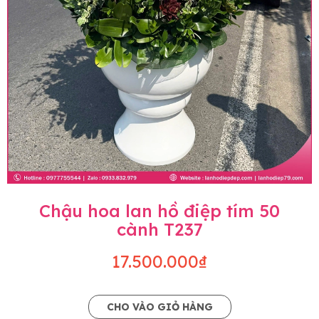
Chậu hoa lan hồ điệp tím 50
cành T237
17.500.000₫
CHO VÀO GIỎ HÀNG