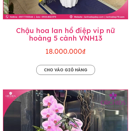
Chậu hoa lan hồ điệp vip nữ
hoàng 5 cành VNH13
18.000.000₫
CHO VÀO GIỎ HÀNG