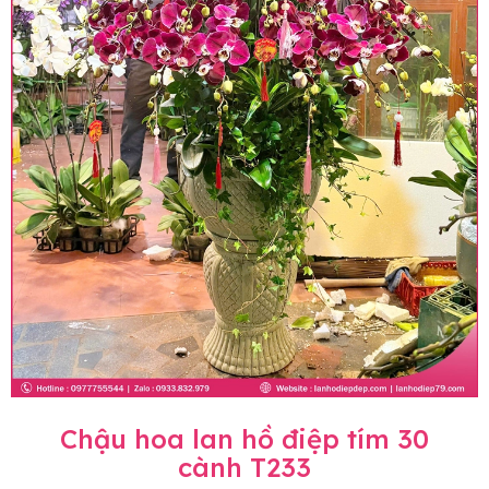
Chậu hoa lan hồ điệp tím 30
cành T233