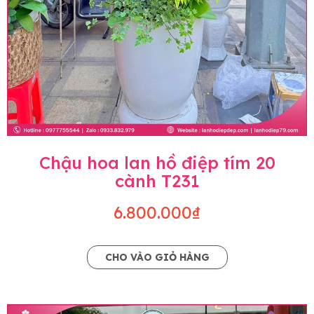
Chậu hoa lan hồ điệp tím 20
cành T231
6.800.000₫
CHO VÀO GIỎ HÀNG