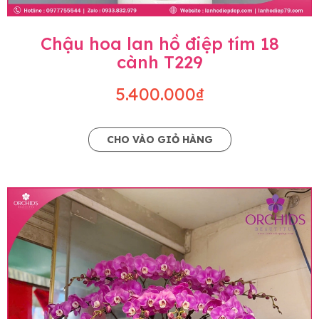
Chậu hoa lan hồ điệp tím 18
cành T229
5.400.000₫
CHO VÀO GIỎ HÀNG