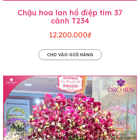
Chậu hoa lan hồ điệp tím 37
cành T234
12.200.000₫
CHO VÀO GIỎ HÀNG