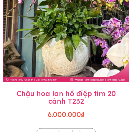
Chậu hoa lan hồ điệp tím 20
cành T232
6.000.000₫