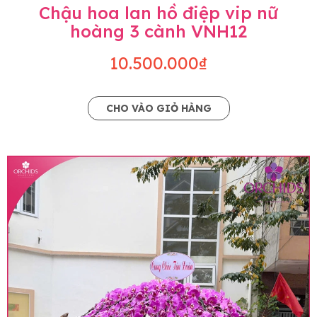
Chậu hoa lan hồ điệp vip nữ
hoàng 3 cành VNH12
10.500.000₫
CHO VÀO GIỎ HÀNG