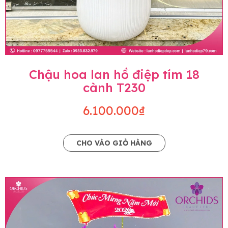
Chậu hoa lan hồ điệp tím 18
cành T230
6.100.000₫
CHO VÀO GIỎ HÀNG