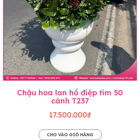
Chậu hoa lan hồ điệp tím 50
cành T237
17.500.000₫
CHO VÀO GIỎ HÀNG