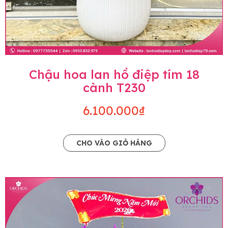
Chậu hoa lan hồ điệp tím 18
cành T230
6.100.000₫
CHO VÀO GIỎ HÀNG