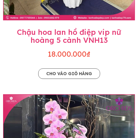
Chậu hoa lan hồ điệp vip nữ
hoàng 5 cành VNH13
18.000.000₫
CHO VÀO GIỎ HÀNG