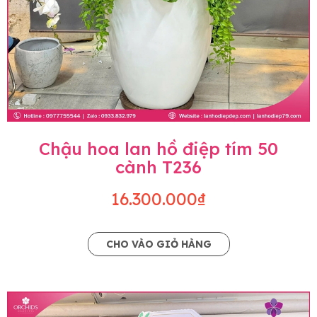
Chậu hoa lan hồ điệp tím 50
cành T236
16.300.000₫
CHO VÀO GIỎ HÀNG