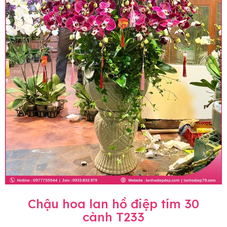
Chậu hoa lan hồ điệp tím 30
cành T233