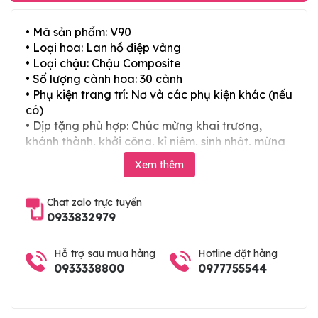
• Mã sản phẩm: V90
• Loại hoa: Lan hồ điệp vàng
• Loại chậu: Chậu Composite
• Số lượng cành hoa: 30 cành
• Phụ kiện trang trí: Nơ và các phụ kiện khác (nếu
có)
• Dịp tặng phù hợp: Chúc mừng khai trương,
khánh thành, khởi công, kỉ niệm, sinh nhật, mừng
thọ, mừng cưới, tân gia và các ngày lễ tết trong
Xem thêm
năm
Chat zalo trực tuyến
0933832979
Hỗ trợ sau mua hàng
Hotline đặt hàng
0933338800
0977755544