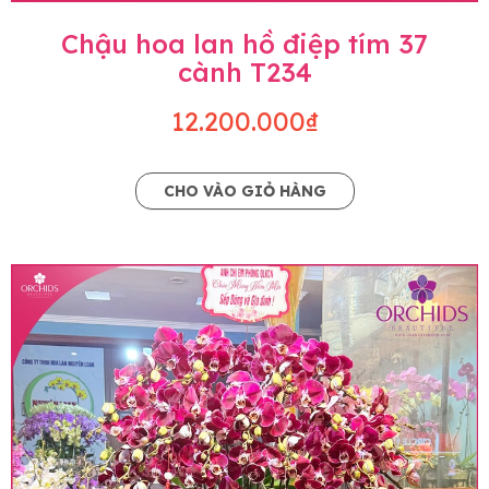
Chậu hoa lan hồ điệp tím 37
cành T234
12.200.000₫
CHO VÀO GIỎ HÀNG