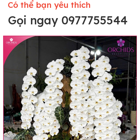
Có thể bạn yêu thích
Gọi ngay 0977755544
Lưu ý trước khi đặt hàng
• Về cây hoa: Một chậu hoa lan hồ điệp đẹp và
hoàn chỉnh sẽ được phối ghép từ nhiều cây hoa
và tạo dáng hoàn toàn thủ công nên có thể sẽ
khác nhau đôi chút giữa sản phẩm thực tế và