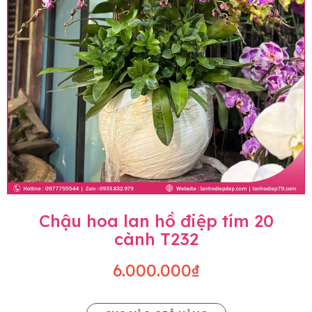
Chậu hoa lan hồ điệp tím 20
cành T232
6.000.000₫