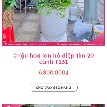
Chậu hoa lan hồ điệp tím 20
cành T231
6.800.000₫
CHO VÀO GIỎ HÀNG