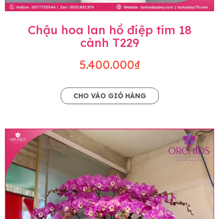
Chậu hoa lan hồ điệp tím 18
cành T229
5.400.000₫
CHO VÀO GIỎ HÀNG