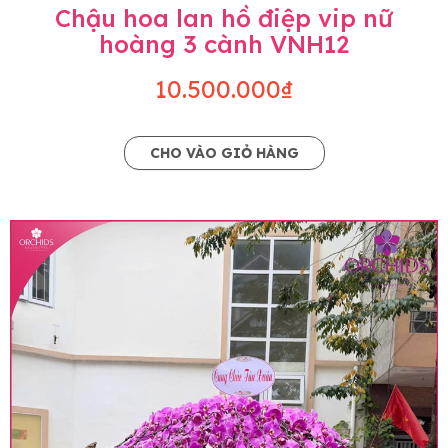
Chậu hoa lan hồ điệp vip nữ
hoàng 3 cành VNH12
10.500.000₫
CHO VÀO GIỎ HÀNG