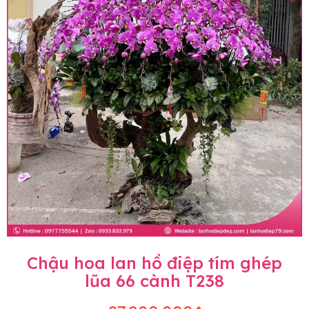
Chậu hoa lan hồ điệp tím ghép
lũa 66 cành T238