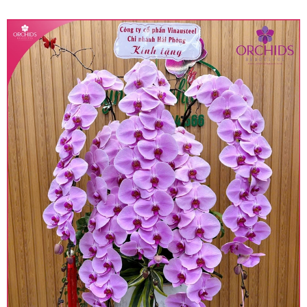
quy định hiện hành.
• Giá trên được miễn ship giao trong nội thành,
miễn phí in thiệp - banner theo yêu cầu khách
hàng.
• Beautiful Orchids liên kết với các cửa hàng
trên toàn quốc để phục vụ giao hoa tận nơi, mỗi
khu vực sẽ có mức giá khác nhau (tùy vào chi
phí mặt bằng, nguyên vật liệu,..) nên giá có thể sẽ
thay đổi so với giá niêm yết trên website. Khách
hàng ở Tỉnh thành khác vui lòng chủ động hỏi lại
giá trước khi đặt hàng, shop sẽ chủ động báo giá
chính xác khi có địa chỉ giao hàng cụ thể.