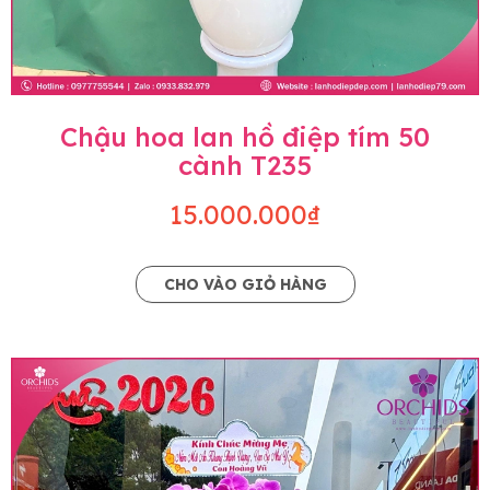
Chậu hoa lan hồ điệp tím 50
cành T235
15.000.000₫
CHO VÀO GIỎ HÀNG