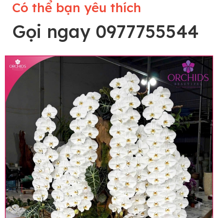
Có thể bạn yêu thích
Gọi ngay 0977755544
Lưu ý trước khi đặt hàng
• Về cây hoa: Một chậu hoa lan hồ điệp đẹp và
hoàn chỉnh sẽ được phối ghép từ nhiều cây hoa
và tạo dáng hoàn toàn thủ công nên có thể sẽ
khác nhau đôi chút giữa sản phẩm thực tế và