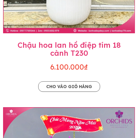
Chậu hoa lan hồ điệp tím 18
cành T230
6.100.000₫
CHO VÀO GIỎ HÀNG