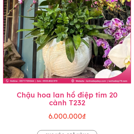
Chậu hoa lan hồ điệp tím 20
cành T232
6.000.000₫