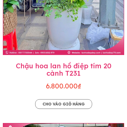
Chậu hoa lan hồ điệp tím 20
cành T231
6.800.000₫
CHO VÀO GIỎ HÀNG