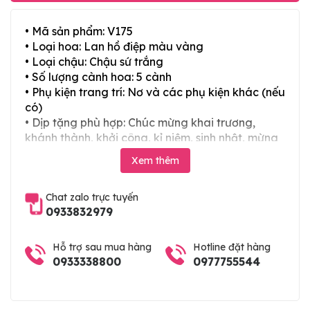
• Mã sản phẩm: V175
• Loại hoa: Lan hồ điệp màu vàng
• Loại chậu: Chậu sứ trắng
• Số lượng cành hoa: 5 cành
• Phụ kiện trang trí: Nơ và các phụ kiện khác (nếu
có)
• Dịp tặng phù hợp: Chúc mừng khai trương,
khánh thành, khởi công, kỉ niệm, sinh nhật, mừng
thọ, mừng cưới, tân gia và các ngày lễ tết trong
Xem thêm
năm
Chat zalo trực tuyến
0933832979
Hỗ trợ sau mua hàng
Hotline đặt hàng
0933338800
0977755544