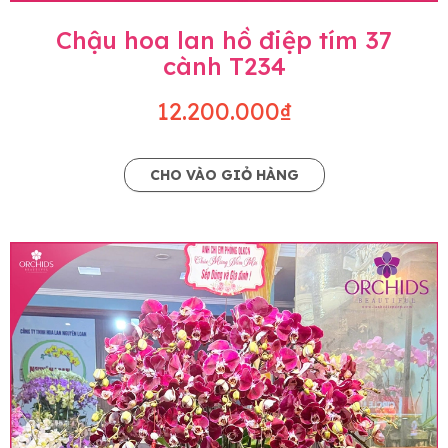
Chậu hoa lan hồ điệp tím 37
cành T234
12.200.000₫
CHO VÀO GIỎ HÀNG