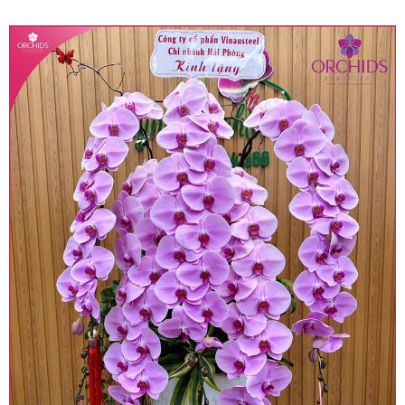
quy định hiện hành.
• Giá trên được miễn ship giao trong nội thành,
miễn phí in thiệp - banner theo yêu cầu khách
hàng.
• Beautiful Orchids liên kết với các cửa hàng
trên toàn quốc để phục vụ giao hoa tận nơi, mỗi
khu vực sẽ có mức giá khác nhau (tùy vào chi
phí mặt bằng, nguyên vật liệu,..) nên giá có thể sẽ
thay đổi so với giá niêm yết trên website. Khách
hàng ở Tỉnh thành khác vui lòng chủ động hỏi lại
giá trước khi đặt hàng, shop sẽ chủ động báo giá
chính xác khi có địa chỉ giao hàng cụ thể.