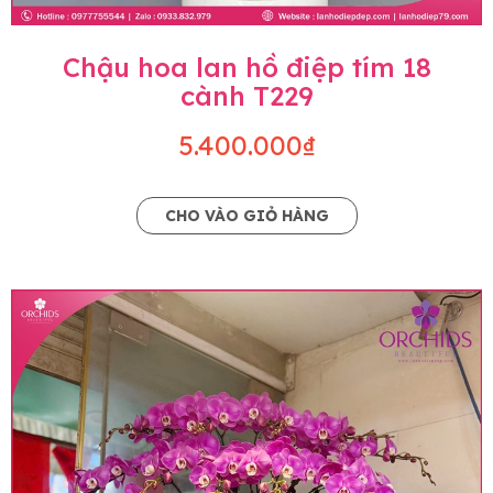
Chậu hoa lan hồ điệp tím 18
cành T229
5.400.000₫
CHO VÀO GIỎ HÀNG