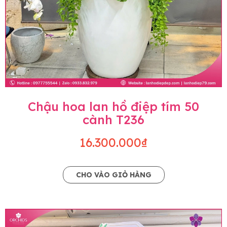
Chậu hoa lan hồ điệp tím 50
cành T236
16.300.000₫
CHO VÀO GIỎ HÀNG