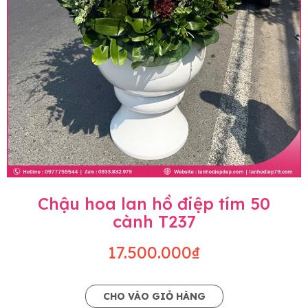
Chậu hoa lan hồ điệp tím 50
cành T237
17.500.000₫
CHO VÀO GIỎ HÀNG