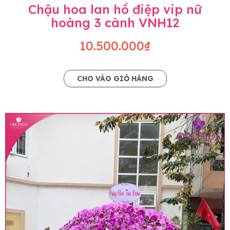
Chậu hoa lan hồ điệp vip nữ
hoàng 3 cành VNH12
10.500.000₫
CHO VÀO GIỎ HÀNG