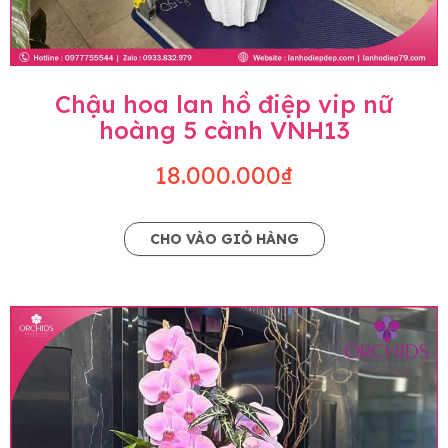
Chậu hoa lan hồ điệp vip nữ
hoàng 5 cành VNH13
18.000.000₫
CHO VÀO GIỎ HÀNG