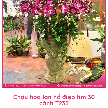
Chậu hoa lan hồ điệp tím 30
cành T233