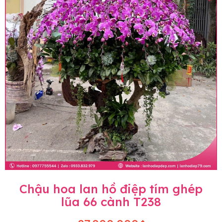
Chậu hoa lan hồ điệp tím ghép
lũa 66 cành T238