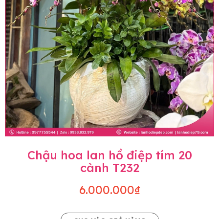
Chậu hoa lan hồ điệp tím 20
cành T232
6.000.000₫