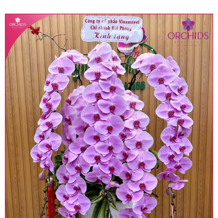
quy định hiện hành.
• Giá trên được miễn ship giao trong nội thành,
miễn phí in thiệp - banner theo yêu cầu khách
hàng.
• Beautiful Orchids liên kết với các cửa hàng
trên toàn quốc để phục vụ giao hoa tận nơi, mỗi
khu vực sẽ có mức giá khác nhau (tùy vào chi
phí mặt bằng, nguyên vật liệu,..) nên giá có thể sẽ
thay đổi so với giá niêm yết trên website. Khách
hàng ở Tỉnh thành khác vui lòng chủ động hỏi lại
giá trước khi đặt hàng, shop sẽ chủ động báo giá
chính xác khi có địa chỉ giao hàng cụ thể.