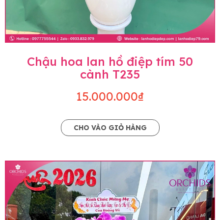
Chậu hoa lan hồ điệp tím 50
cành T235
15.000.000₫
CHO VÀO GIỎ HÀNG