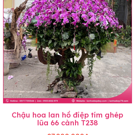
Chậu hoa lan hồ điệp tím ghép
lũa 66 cành T238