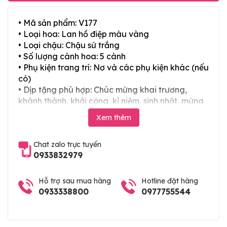
• Mã sản phẩm: V177
• Loại hoa: Lan hồ điệp màu vàng
• Loại chậu: Chậu sứ trắng
• Số lượng cành hoa: 5 cành
• Phụ kiện trang trí: Nơ và các phụ kiện khác (nếu
có)
• Dịp tặng phù hợp: Chúc mừng khai trương,
khánh thành, khởi công, kỉ niệm, sinh nhật, mừng
thọ, mừng cưới, tân gia và các ngày lễ tết trong
Xem thêm
năm
Chat zalo trực tuyến
0933832979
Hỗ trợ sau mua hàng
Hotline đặt hàng
0933338800
0977755544