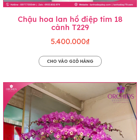
Chậu hoa lan hồ điệp tím 18
cành T229
5.400.000₫
CHO VÀO GIỎ HÀNG