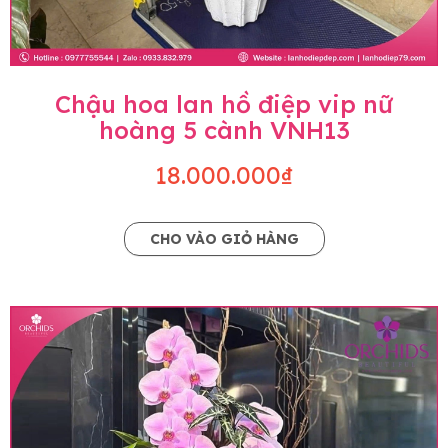
Chậu hoa lan hồ điệp vip nữ
hoàng 5 cành VNH13
18.000.000₫
CHO VÀO GIỎ HÀNG