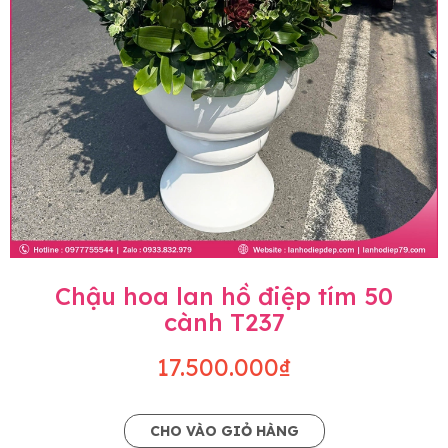
Chậu hoa lan hồ điệp tím 50
cành T237
17.500.000₫
CHO VÀO GIỎ HÀNG