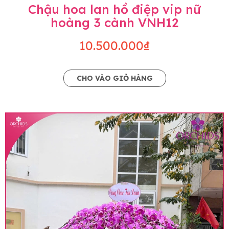
Chậu hoa lan hồ điệp vip nữ
hoàng 3 cành VNH12
10.500.000₫
CHO VÀO GIỎ HÀNG