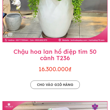
Chậu hoa lan hồ điệp tím 50
cành T236
16.300.000₫
CHO VÀO GIỎ HÀNG