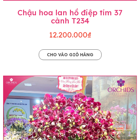
Chậu hoa lan hồ điệp tím 37
cành T234
12.200.000₫
CHO VÀO GIỎ HÀNG