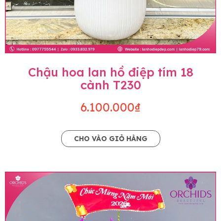
Chậu hoa lan hồ điệp tím 18
cành T230
6.100.000₫
CHO VÀO GIỎ HÀNG