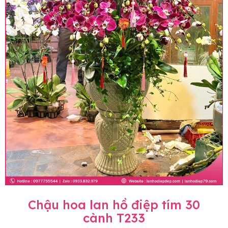
Chậu hoa lan hồ điệp tím 30
cành T233