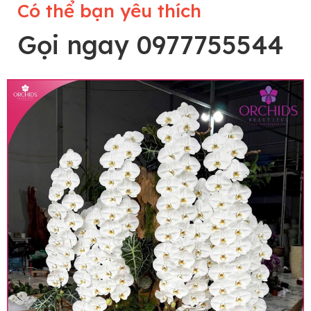
Có thể bạn yêu thích
Gọi ngay 0977755544
Lưu ý trước khi đặt hàng
• Về cây hoa: Một chậu hoa lan hồ điệp đẹp và
hoàn chỉnh sẽ được phối ghép từ nhiều cây hoa
và tạo dáng hoàn toàn thủ công nên có thể sẽ
khác nhau đôi chút giữa sản phẩm thực tế và