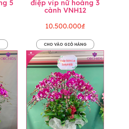
ng 5
điệp vip nữ hoàng 3
cành VNH12
10.500.000₫
G
CHO VÀO GIỎ HÀNG
o dáng hoàn toàn thủ công nên có thể sẽ
kiện khách quan, tùy vào thời điểm hoa nở
ọn với mức độ giống mẫu khoảng 80-90%,
lạc với khách hàng để thông báo và tư vấn
n hoặc không liên lạc được với người