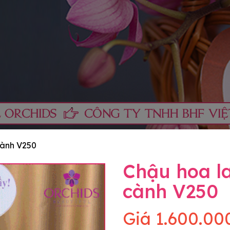
cành V250
Chậu hoa la
cành V250
Giá
1.600.00