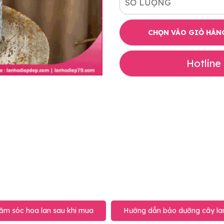
SỐ LƯỢNG
CHỌN VÀO GIỎ HÀN
Hotline
ăm sóc hoa lan sau khi mua
Hướng dẫn bảo dưỡng cây lan