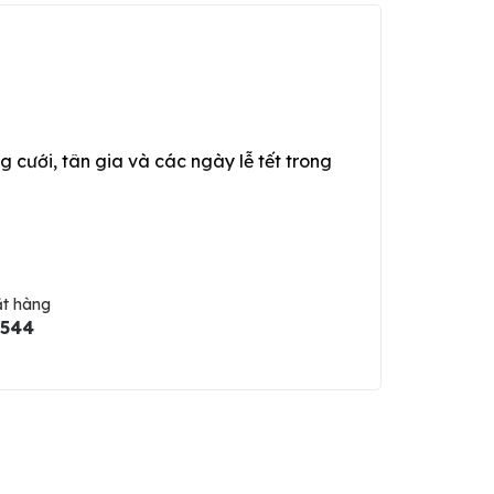
g cưới, tân gia và các ngày lễ tết trong
ặt hàng
5544