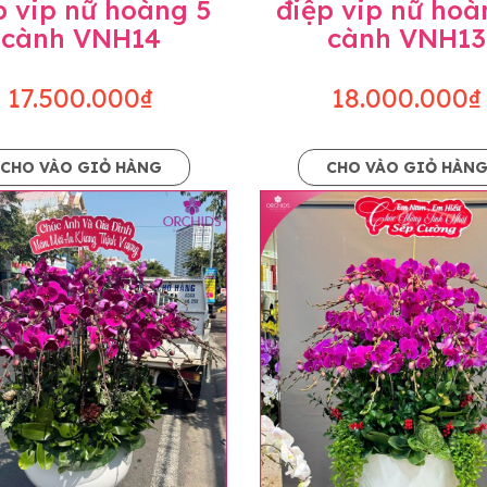
p vip nữ hoàng 5
điệp vip nữ hoà
cành VNH14
cành VNH13
17.500.000₫
18.000.000₫
CHO VÀO GIỎ HÀNG
CHO VÀO GIỎ HÀN
p và hoàn chỉnh sẽ được phối ghép từ nhiều cây hoa và tạ
và trên hình. Cây hoa lan còn phụ thuộc theo mùa và điều 
i về độ dầy hoa, thưa hoa và cách trang trí.
hids cam kết sản phẩm được thực hiện dựa trên mẫu đã ch
ậu cũng như phụ kiện trang trí chúng tôi sẽ chủ động liên 
uyên mức giá không thay đổi. Trường hợp không đủ thời gia