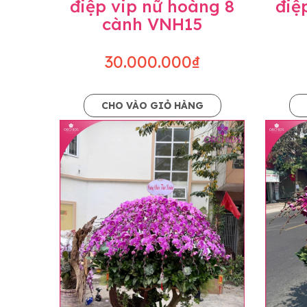
điệp vip nữ hoàng 8
điệ
cành VNH15
30.000.000₫
CHO VÀO GIỎ HÀNG
Lưu ý trước khi đặt hàng
• Về cây hoa: Một chậu hoa lan hồ điệp đẹ
khác nhau đôi chút giữa sản phẩm thực tế 
nhiều, nở ít khi shop có sẵn nên sẽ thay đổ
• Về kiểu dáng & phụ kiện: Beautiful Orc
nếu có thay đổi về màu sắc hoa và kiểu ch
loại hoa và phụ kiện thay thế, vẫn giữ ng