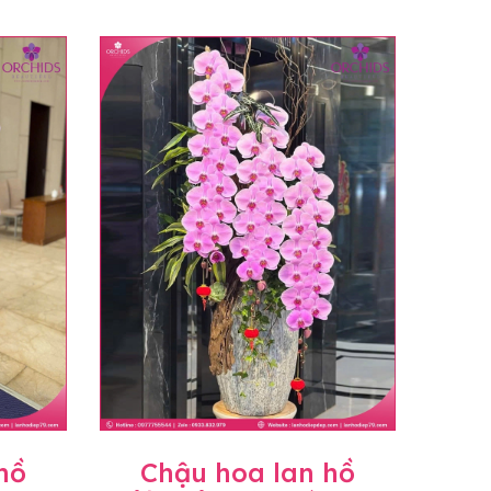
hồ
Chậu hoa lan hồ