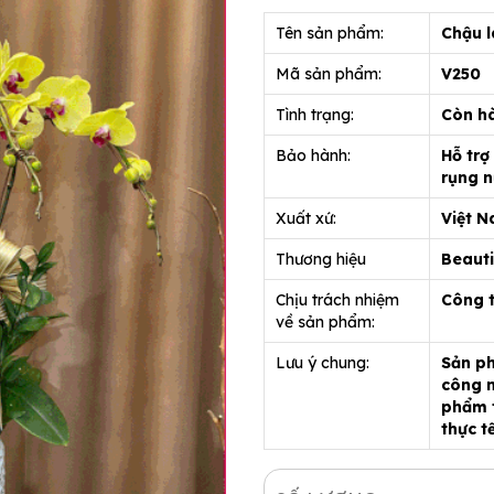
Tên sản phẩm:
Chậu l
Mã sản phẩm:
V250
Tình trạng:
Còn h
Bảo hành:
Hỗ trợ
rụng n
Xuất xứ:
Việt 
Thương hiệu
Beauti
Chịu trách nhiệm
Công 
về sản phẩm:
Lưu ý chung:
Sản ph
công n
phẩm t
thực t