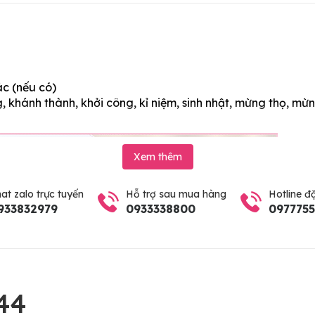
ác (nếu có)
 khánh thành, khởi công, kỉ niệm, sinh nhật, mừng thọ, mừn
Xem thêm
at zalo trực tuyến
Hỗ trợ sau mua hàng
Hotline đ
933832979
0933338800
097775
44