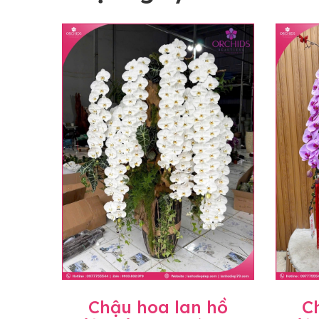
Chậu hoa lan hồ
C