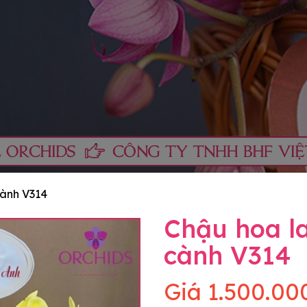
cành V314
Chậu hoa la
cành V314
Giá
1.500.00