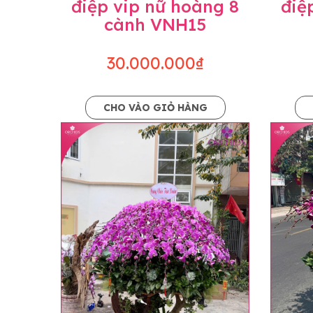
điệp vip nữ hoàng 8
điệ
cành VNH15
30.000.000₫
CHO VÀO GIỎ HÀNG
Lưu ý trước khi đặt hàng
• Về cây hoa: Một chậu hoa lan hồ điệp đẹ
khác nhau đôi chút giữa sản phẩm thực tế 
nhiều, nở ít khi shop có sẵn nên sẽ thay đổ
• Về kiểu dáng & phụ kiện: Beautiful Orc
nếu có thay đổi về màu sắc hoa và kiểu ch
loại hoa và phụ kiện thay thế, vẫn giữ ng