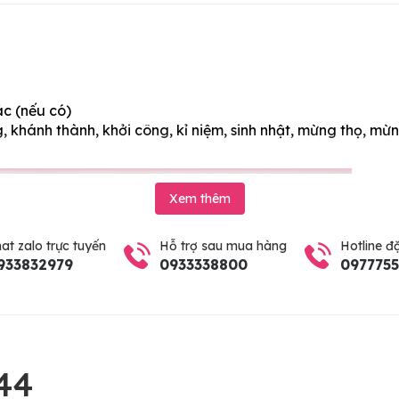
ác (nếu có)
 khánh thành, khởi công, kỉ niệm, sinh nhật, mừng thọ, mừn
Xem thêm
at zalo trực tuyến
Hỗ trợ sau mua hàng
Hotline đ
933832979
0933338800
097775
44