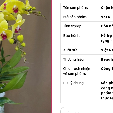
Tên sản phẩm:
Chậu l
Mã sản phẩm:
V314
Tình trạng:
Còn h
Bảo hành:
Hỗ trợ
rụng n
Xuất xứ:
Việt 
Thương hiệu
Beauti
Chịu trách nhiệm
Công 
về sản phẩm:
Lưu ý chung:
Sản ph
công n
phẩm t
thực t