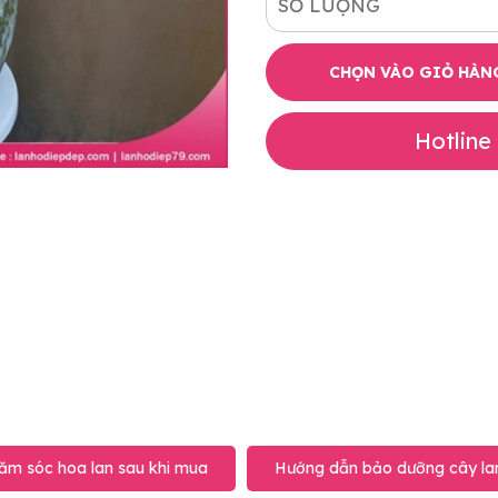
SỐ LƯỢNG
CHỌN VÀO GIỎ HÀN
Hotline
ăm sóc hoa lan sau khi mua
Hướng dẫn bảo dưỡng cây lan