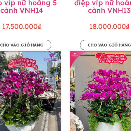
p vip nữ hoàng 5
điệp vip nữ hoà
cành VNH14
cành VNH13
17.500.000₫
18.000.000₫
CHO VÀO GIỎ HÀNG
CHO VÀO GIỎ HÀN
p và hoàn chỉnh sẽ được phối ghép từ nhiều cây hoa và tạ
và trên hình. Cây hoa lan còn phụ thuộc theo mùa và điều 
i về độ dầy hoa, thưa hoa và cách trang trí.
hids cam kết sản phẩm được thực hiện dựa trên mẫu đã ch
ậu cũng như phụ kiện trang trí chúng tôi sẽ chủ động liên 
uyên mức giá không thay đổi. Trường hợp không đủ thời gia