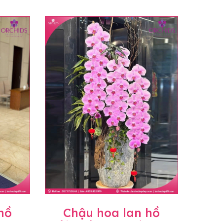
hồ
Chậu hoa lan hồ