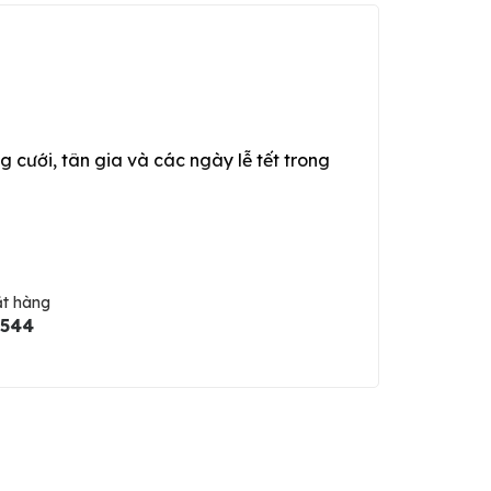
g cưới, tân gia và các ngày lễ tết trong
ặt hàng
5544