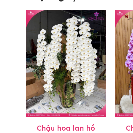
Chậu hoa lan hồ
C