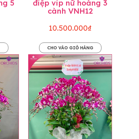
ng 5
điệp vip nữ hoàng 3
cành VNH12
10.500.000₫
G
CHO VÀO GIỎ HÀNG
o dáng hoàn toàn thủ công nên có thể sẽ
kiện khách quan, tùy vào thời điểm hoa nở
ọn với mức độ giống mẫu khoảng 80-90%,
lạc với khách hàng để thông báo và tư vấn
n hoặc không liên lạc được với người