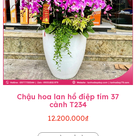
Chậu hoa lan hồ điệp tím 37
cành T234
12.200.000₫