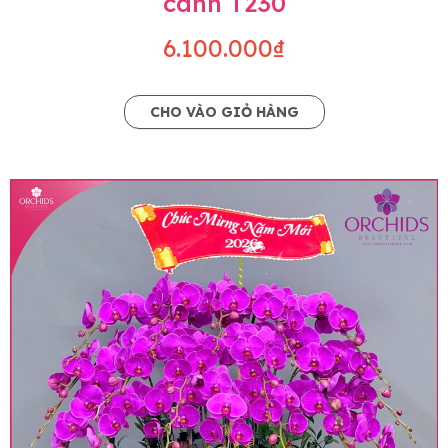
cành T230
6.100.000₫
CHO VÀO GIỎ HÀNG