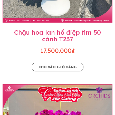
Chậu hoa lan hồ điệp tím 50
cành T237
17.500.000₫
CHO VÀO GIỎ HÀNG