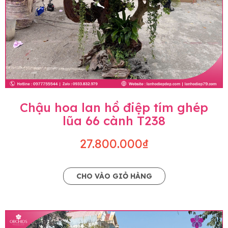
Chậu hoa lan hồ điệp tím ghép
lũa 66 cành T238
27.800.000₫
CHO VÀO GIỎ HÀNG