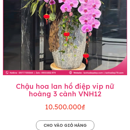
Chậu hoa lan hồ điệp vip nữ
hoàng 3 cành VNH12
10.500.000₫
CHO VÀO GIỎ HÀNG