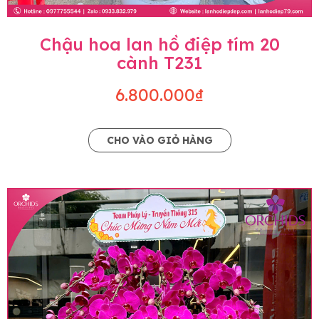
Chậu hoa lan hồ điệp tím 20
cành T231
6.800.000₫
CHO VÀO GIỎ HÀNG