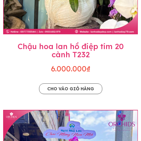
Chậu hoa lan hồ điệp tím 20
cành T232
6.000.000₫
CHO VÀO GIỎ HÀNG