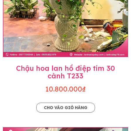
Chậu hoa lan hồ điệp tím 30
cành T233
10.800.000₫
CHO VÀO GIỎ HÀNG