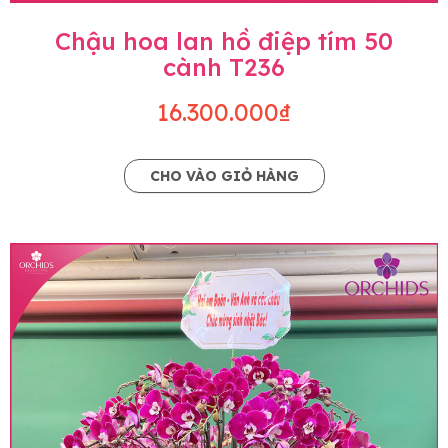
Chậu hoa lan hồ điệp tím 50
cành T236
16.300.000₫
CHO VÀO GIỎ HÀNG