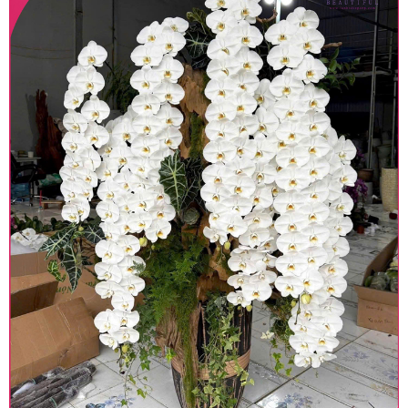
Lưu ý trước khi đặt hàng
• Về cây hoa: Một chậu hoa lan hồ điệp đẹp và
hoàn chỉnh sẽ được phối ghép từ nhiều cây hoa
và tạo dáng hoàn toàn thủ công nên có thể sẽ
khác nhau đôi chút giữa sản phẩm thực tế và
trên hình. Cây hoa lan còn phụ thuộc theo mùa
và điều kiện khách quan, tùy vào thời điểm hoa
nở nhiều, nở ít khi shop có sẵn nên sẽ thay đổi về
độ dầy hoa, thưa hoa và cách trang trí.
• Về kiểu dáng & phụ kiện: Beautiful Orchids cam
kết sản phẩm được thực hiện dựa trên mẫu đã
chọn với mức độ giống mẫu khoảng 80-90%, nếu
có thay đổi về màu sắc hoa và kiểu chậu cũng
như phụ kiện trang trí chúng tôi sẽ chủ động liên
lạc với khách hàng để thông báo và tư vấn loại
hoa và phụ kiện thay thế, vẫn giữ nguyên mức
giá không thay đổi. Trường hợp không đủ thời
gian hoặc không liên lạc được với người