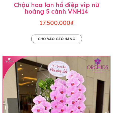
Chậu hoa lan hồ điệp vip nữ
hoàng 5 cành VNH14
17.500.000₫
CHO VÀO GIỎ HÀNG