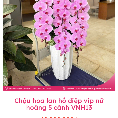
Chậu hoa lan hồ điệp vip nữ
hoàng 5 cành VNH13