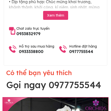
• Dịp tặng phù hợp: Chúc mừng khai trương,
khánh thành, khởi công, kỉ niệm, sinh nhật, mừng
thọ, mừng cưới, tân gia và các ngày lễ tết trong
Xem thêm
năm
Chat zalo trực tuyến
0933832979
Hỗ trợ sau mua hàng
Hotline đặt hàng
0933338800
0977755544
Có thể bạn yêu thích
Gọi ngay 0977755544